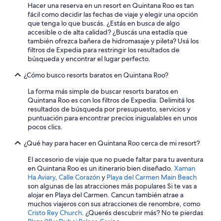
u
Hacer una reserva en un resort en Quintana Roo es tan
é
fácil como decidir las fechas de viaje y elegir una opción
s
que tenga lo que buscás. ¿Estás en busca de algo
a
accesible o de alta calidad? ¿Buscás una estadía que
l
también ofrezca bañera de hidromasaje y pileta? Usá los
o
filtros de Expedia para restringir los resultados de
t
búsqueda y encontrar el lugar perfecto.
r
o
¿Cómo busco resorts baratos en Quintana Roo?
d
í
La forma más simple de buscar resorts baratos en
a
Quintana Roo es con los filtros de Expedia. Delimitá los
p
resultados de búsqueda por presupuesto, servicios y
o
puntuación para encontrar precios inigualables en unos
r
pocos clics.
l
¿Qué hay para hacer en Quintana Roo cerca de mi resort?
a
m
El accesorio de viaje que no puede faltar para tu aventura
a
en Quintana Roo es un itinerario bien diseñado.
Xaman
ñ
Ha Aviary
,
Calle Corazón
y
Playa del Carmen Main Beach
a
son algunas de las atracciones más populares Si te vas a
n
alojar en Playa del Carmen. Cancun también atrae a
a
muchos viajeros con sus atracciones de renombre, como
.
Cristo Rey Church
. ¿Querés descubrir más? No te pierdas
F