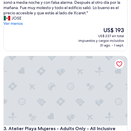
e
sonó a media noche y con falsa alarma. Después al otro día por la
(5.638
i
c
mañana. Fue muy molesto y todo el edificio salió. Lo bueno es el
opiniones)
m
k
precio accesible y que estás al lado de Xcaret."
p
I
JOSE
i
n
Ver menos
e
n
El
US$ 193
z
m
precio
a
US$ 237 en total
u
actual
a
impuestos y cargos incluidos
y
es
31 ago. - 1 sept.
t
l
de
e
e
US$ 193
n
Atelier Playa Mujeres - Adults Only - All Inclusive
n
c
t
i
o
ó
s
n
i
d
h
e
a
l
b
p
e
e
r
r
f
s
i
o
l
n
Atelier Playa Mujeres - Adults Only - All Inclusive
a
3. Atelier Playa Mujeres - Adults Only - All Inclusive
a