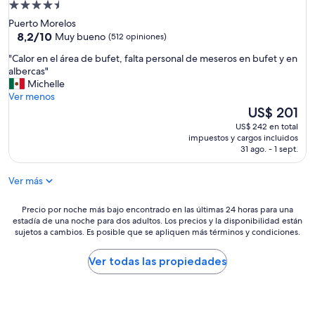
Propiedad
s
de
y
Puerto Morelos
m
4.5
8.2
8,2/10
Muy bueno
(512 opiniones)
u
de
estrellas
"
y
"Calor en el área de bufet, falta personal de meseros en bufet y en
10,
C
l
albercas"
Muy
a
e
Michelle
bueno,
l
n
Ver menos
(512
o
t
El
US$ 201
opiniones)
r
o
precio
US$ 242 en total
e
s
actual
impuestos y cargos incluidos
n
,
es
31 ago. - 1 sept.
e
o
de
l
f
US$ 201
Ver más
á
r
r
e
e
Precio
c
Precio por noche más bajo encontrado en las últimas 24 horas para una
estadía de una noche para dos adultos. Los precios y la disponibilidad están
a
por
e
sujetos a cambios. Es posible que se apliquen más términos y condiciones.
d
noche
n
e
más
a
b
bajo
y
Ver todas las propiedades
u
encontrado
u
f
en
d
e
las
a
t
últimas
r