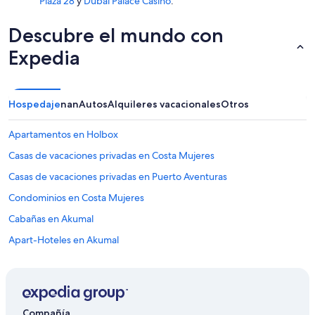
Plaza 28
y
Dubai Palace Casino
.
u
e
Descubre el mundo con
m
u
Expedia
y
m
o
l
Hospedaje
nan
Autos
Alquileres vacacionales
Otros
e
s
t
Apartamentos en Holbox
o
Casas de vacaciones privadas en Costa Mujeres
y
t
Casas de vacaciones privadas en Puerto Aventuras
o
d
Condominios en Costa Mujeres
o
Cabañas en Akumal
e
l
Apart-Hoteles en Akumal
e
d
Hostels en Costa Mujeres
i
Casas de ciudad en Holbox
f
i
Apart-Hoteles en Costa Mujeres
c
Compañía