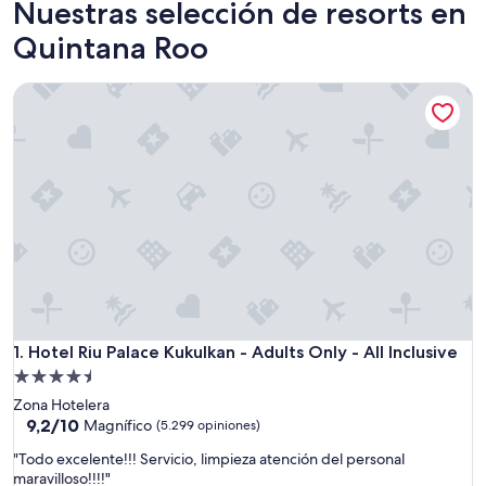
Nuestras selección de resorts en
Quintana Roo
Hotel Riu Palace Kukulkan - Adults Only - All Inclusive
Hotel Riu Palace Kukulkan - Adults Only - All Inclusive
1. Hotel Riu Palace Kukulkan - Adults Only - All Inclusive
Propiedad
de
Zona Hotelera
4.5
9.2
9,2/10
Magnífico
(5.299 opiniones)
de
estrellas
"
"Todo excelente!!! Servicio, limpieza atención del personal
10,
T
maravilloso!!!!"
Magnífico,