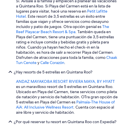
n
Sí. Avisale a la familia y empiecen a planear las vacaciones
o
a Quintana Roo. Si Playa del Carmen está en la lista de
c
lugares para visitar, hacé una reserva en
Petit Lafitte
h
Hotel
. Este resort de 3,5 estrellas es un éxito entre
e
familias que viajan y ofrece servicios como desayuno
y
incluido y patio de juegos. Otra opción genial es
The
c
Reef Playacar Beach Resort & Spa
. También queda en
o
Playa del Carmen, tiene una puntuación de 3,5 estrellas
n
rating e incluye comida y bebidas gratis y pileta para
f
niños. Cuando ya hayan hecho el check-in en la
a
habitación, es hora de salir a recorrer Playa del Carmen.
l
Disfruten de atracciones para toda la familia, como
Chaak
s
Tun Cenote
y
Calle Corazón
.
a
¿Hay resorts de 5 estrellas en Quintana Roo?
a
l
ANDAZ MAYAKOBA RESORT RIVIERA MAYA, BY HYATT
a
es un maravilloso resort de 5 estrellas en Quintana Roo.
r
Ubicado en Playa del Carmen, tiene servicios como pileta
m
de natación y servicio de habitación. OTra gran opción de
a
5 estrellas en Playa del Carmen es
Palmaïa-The House of
.
AïA: All Inclusive Wellness Resort
. Cuenta con espacio al
D
aire libre y servicio de habitación.
e
s
¿Por qué reservar tu resort en Quintana Roo con Expedia?
p