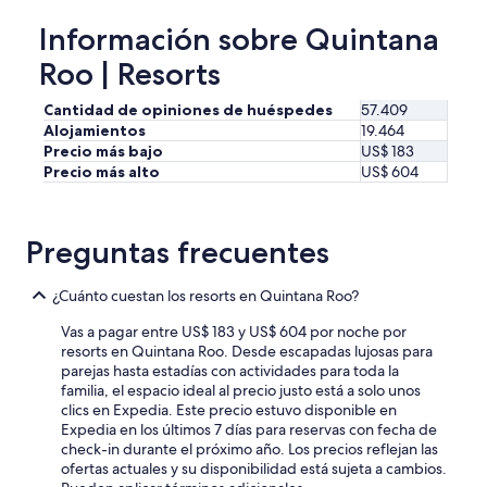
l
Información sobre Quintana
o
s
Roo | Resorts
r
e
Cantidad de opiniones de huéspedes
57.409
s
Alojamientos
19.464
t
Precio más bajo
US$ 183
a
Precio más alto
US$ 604
u
r
a
n
Preguntas frecuentes
t
e
s
¿Cuánto cuestan los resorts en Quintana Roo?
.
L
Vas a pagar entre US$ 183 y US$ 604 por noche por
a
resorts en Quintana Roo. Desde escapadas lujosas para
a
parejas hasta estadías con actividades para toda la
l
familia, el espacio ideal al precio justo está a solo unos
a
clics en Expedia. Este precio estuvo disponible en
r
Expedia en los últimos 7 días para reservas con fecha de
m
check-in durante el próximo año. Los precios reflejan las
a
ofertas actuales y su disponibilidad está sujeta a cambios.