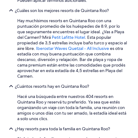
c
Pueden aplicar términos adicionales.
o
¿Cuáles son los mejores resorts de Quintana Roo?
n
t
Hay muchísimos resorts en Quintana Roo con una
r
puntuación promedio de los huéspedes de 8.9, por lo
a
que seguramente encuentres el lugar ideal. ¿Vas a Playa
i
del Carmen? Mirá
Petit Lafitte Hotel
. Esta popular
n
propiedad de 3,5 estrellas incluye baño turco y espacio al
c
aire libre.
Iberostar Waves Quetzal - All Inclusive
es otra
e
estadía con muy buena puntuación que combina
n
descanso, diversión y relajación. Bar de playa y ropa de
d
cama premium están entre las comodidades que prodés
i
aprovechar en esta estadía de 4,5 estrellas en Playa del
o
Carmen.
s
s
¿Cuántos resorts hay en Quintana Roo?
o
n
Hacé una búsqueda entre nuestros 404 resorts en
ó
Quintana Roo y reservá tu preferido. Ya sea que estés
a
organizando un viaje con toda la familia, una reunión con
m
amigos o unos días con tu ser amado, la estadía ideal está
e
a solo unos clics.
d
i
¿Hay resorts para toda la familia en Quintana Roo?
a