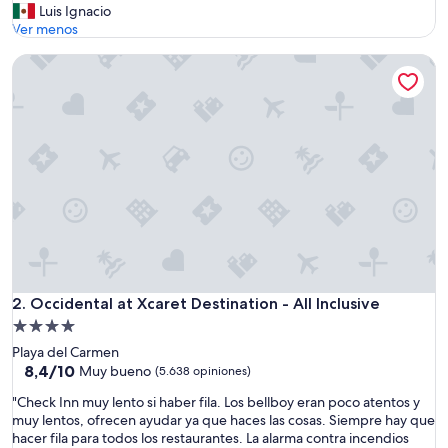
o
Luis Ignacio
(5.299
d
Ver menos
opiniones)
o
Occidental at Xcaret Destination - All Inclusive
e
x
c
e
l
e
n
t
e
!
!
!
S
e
Occidental at Xcaret Destination - All Inclusive
2. Occidental at Xcaret Destination - All Inclusive
r
Propiedad
v
de
Playa del Carmen
i
4.0
8.4
8,4/10
c
Muy bueno
(5.638 opiniones)
de
i
estrellas
"
"Check Inn muy lento si haber fila. Los bellboy eran poco atentos y
10,
o
C
muy lentos, ofrecen ayudar ya que haces las cosas. Siempre hay que
Muy
,
h
hacer fila para todos los restaurantes. La alarma contra incendios
bueno,
l