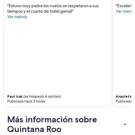
b
más
e
"Estuvo muy padre los vuelos se respetaron a sus
"Excelent
u
términos
h
tiempos y el cuarto de hotel genial"
Ver meno
f
y
a
Ver menos
e
condiciones.
y
t
q
y
u
e
e
n
h
a
a
l
c
b
e
e
r
r
f
c
i
a
l
s
a
"
p
a
Paul Irak
(se hospedó 4 noches)
Anacleto
(
Publicada hace 3 horas
Publicada h
r
a
t
Más información sobre
o
d
Quintana Roo
o
s