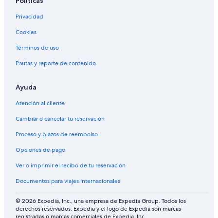
Políticas
a
B&B en Holbox
c
Privacidad
Hoteles 3 estrellas en Cozumel
c
e
Cookies
Hoteles de Iberostar en Xcaret
s
Términos de uso
i
Hoteles 5 estrellas en Xcaret
b
Pautas y reporte de contenido
Hoteles 5 estrellas en Cozumel
l
e
Resorts en Holbox
y
Ayuda
q
Apart-Hoteles en Holbox
u
Atención al cliente
Apartamentos en Puerto Aventuras
e
e
Cambiar o cancelar tu reservación
Hoteles en San Miguel
s
Proceso y plazos de reembolso
t
Chalets en Alfredo V. Bonfil
á
Opciones de pago
Hoteles 4 estrellas en Cozumel
s
a
Ver o imprimir el recibo de tu reservación
Cabañas en Holbox
l
l
Documentos para viajes internacionales
Condominios en Puerto Cancún
a
Villas en Holbox
d
© 2026 Expedia, Inc., una empresa de Expedia Group. Todos los
o
derechos reservados. Expedia y el logo de Expedia son marcas
Residencias en Holbox
d
registradas o marcas comerciales de Expedia, Inc.