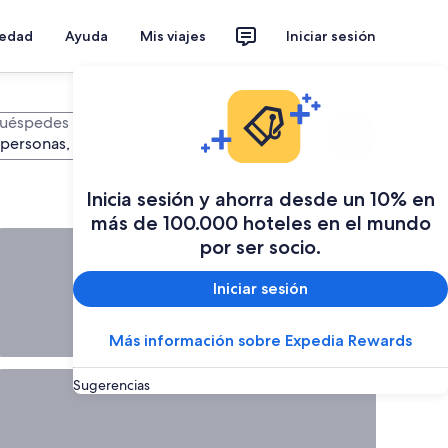
iedad
Ayuda
Mis viajes
Iniciar sesión
uéspedes
Buscar
 personas, 1 habitación
Inicia sesión y ahorra desde un 10% en
más de 100.000 hoteles en el mundo
por ser socio.
fertas de &uacute;ltimo minuto disponibles, <span style="fon
Ofertas de
último
Iniciar sesión
minuto
disponibles
Más información sobre Expedia Rewards
Planeá tu
próxima
escapada
Sugerencias
uando est&eacute;s listo para viajar, aqu&iacute; estaremos., 
Cuando
estés listo
para viajar,