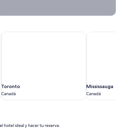
aquí
estaremos.
Ideas y
propuestas para
viajar
Toronto
Mississauga
Toronto
Mississauga
Toronto
Mississauga
Canadá
Canadá
Canadá
Canadá
 hotel ideal y hacer tu reserva.