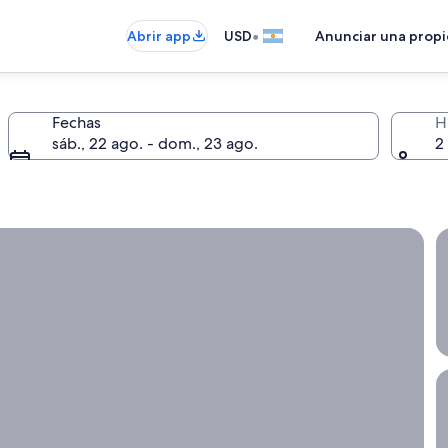
•
Abrir app
USD
Anunciar una prop
Fechas
H
sáb., 22 ago. - dom., 23 ago.
2
que la flexibilidad es importante.
O
C