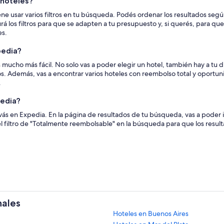
 hoteles?
ene usar varios filtros en tu búsqueda. Podés ordenar los resultados segú
rá los filtros para que se adapten a tu presupuesto y, si querés, para que
es.
pedia?
s mucho más fácil. No solo vas a poder elegir un hotel, también hay a tu 
s. Además, vas a encontrar varios hoteles con reembolso total y oportu
.
pedia?
s en Expedia. En la página de resultados de tu búsqueda, vas a poder id
el filtro de "Totalmente reembolsable" en la búsqueda para que los resu
nales
Hoteles en Buenos Aires