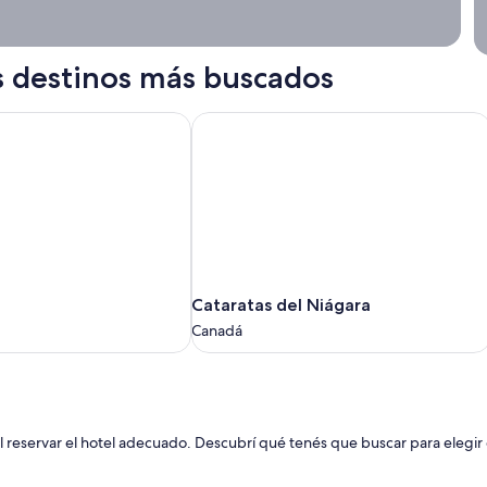
s destinos más buscados
Cataratas del Niágara
Cataratas
Cataratas del Niágara
del
Canadá
Niágara
Canadá
reservar el hotel adecuado. Descubrí qué tenés que buscar para elegir el