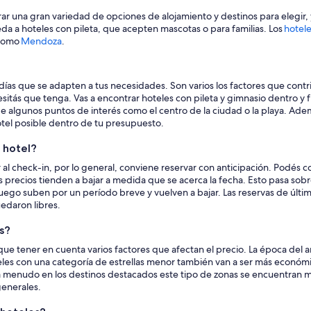
ar una gran variedad de opciones de alojamiento y destinos para elegir, 
da a hoteles con pileta, que acepten mascotas o para familias. Los
hotele
 como
Mendoza
.
días que se adapten a tus necesidades. Son varios los factores que contr
sitás que tenga. Vas a encontrar hoteles con pileta y gimnasio dentro y 
de algunos puntos de interés como el centro de la ciudad o la playa. Ade
hotel posible dentro de tu presupuesto.
 hotel?
 al check-in, por lo general, conviene reservar con anticipación. Podés co
os precios tienden a bajar a medida que se acerca la fecha. Esto pasa sobr
 luego suben por un período breve y vuelven a bajar. Las reservas de últ
edaron libres.
s?
que tener en cuenta varios factores que afectan el precio. La época del 
eles con una categoría de estrellas menor también van a ser más económi
menudo en los destinos destacados este tipo de zonas se encuentran muy
generales.