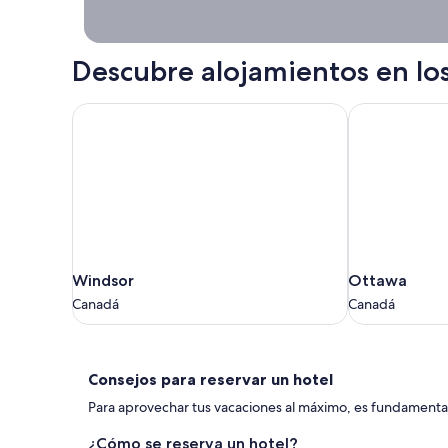
Descubre alojamientos en lo
Windsor
Ottawa
Windsor
Ottawa
Windsor
Ottawa
Canadá
Canadá
Canadá
Canadá
Consejos
Consejos para reservar un hotel
para
Para aprovechar tus vacaciones al máximo, es fundamental 
reservar
¿Cómo se reserva un hotel?