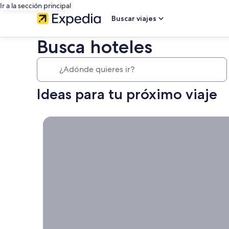
Ir a la sección principal
Buscar viajes
Busca hoteles
¿Adónde quieres ir?
Ideas para tu próximo viaje
Cancelación gratuita en casi todos los hoteles, Por
Cancelación
gratuita en
casi todos
los hoteles
Porque la
flexibilidad es
importante.