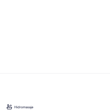
Video realiz
7 restaurant
Hidromasaje