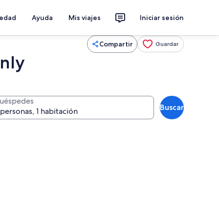
iedad
Ayuda
Mis viajes
Iniciar sesión
Compartir
Guardar
Only
uéspedes
Buscar