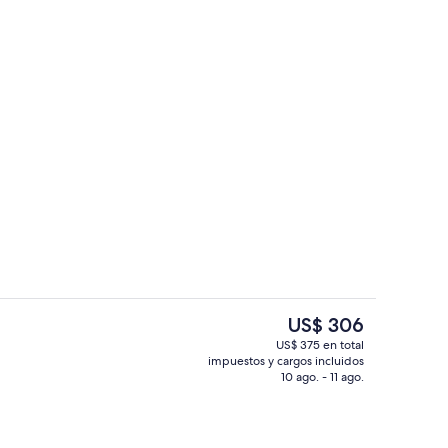
Discoteca
ado por la propiedad
El
US$ 306
precio
US$ 375 en total
actual
impuestos y cargos incluidos
es; se sirve desayuno, almuerzo y cena
Fachada de la propiedad
es
10 ago. - 11 ago.
de
US$ 306