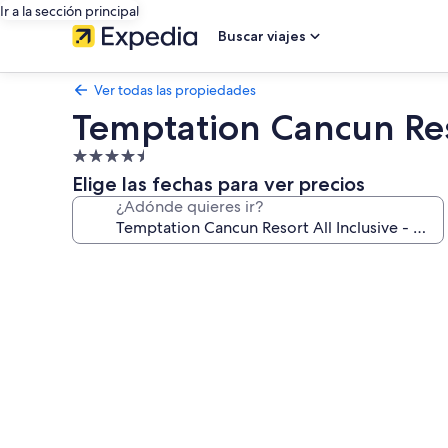
Ir a la sección principal
Buscar viajes
Ver todas las propiedades
Temptation Cancun Reso
Propiedad
de
Elige las fechas para ver precios
4.5
¿Adónde quieres ir?
estrellas
Galería
de
fotos
de
Temptation
Cancun
Resort