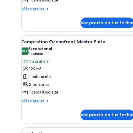
Más
Más detalles
detalles
sobre
Ver precio en tus fecha
Seduction
Beachfront
Suite
Ver
Una habitación de hotel modern
5
Temptation Oceanfront Master Suite
todas
Excepcional
las
10,0
10,0 de 10
(1
1 opinión
fotos
opinión)
Vista al mar
de
129 m²
Temptation
1 habitación
Oceanfront
2 personas
Master
1 cama King size
Suite
Más
Más detalles
detalles
sobre
Ver precio en tus fecha
Temptation
Oceanfront
Master
Ver
Habitación de hotel moderna co
7
Suite