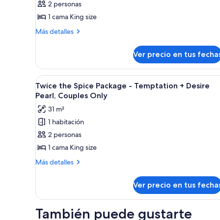
2 personas
View
1 cama King size
Playful
Experience
Más
Más detalles
detalles
sobre
Ver precio en tus fecha
Trendy
Garden
View
Ver
Una habitación de hotel modern
5
Playful
Twice the Spice Package - Temptation + Desire
todas
Experience
Pearl, Couples Only
las
31 m²
fotos
1 habitación
de
2 personas
Twice
the
1 cama King size
Spice
Más
Más detalles
Package
detalles
sobre
-
Ver precio en tus fecha
Twice
Temptation
the
+
Spice
También puede gustarte
Desire
Package