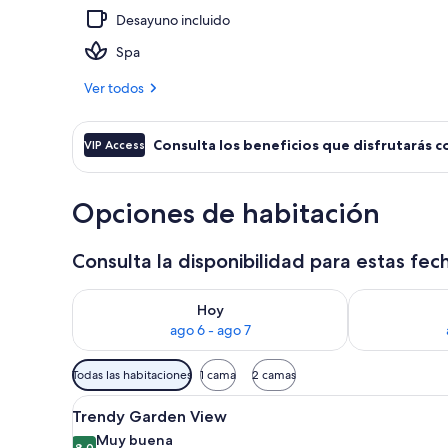
Desayuno incluido
Vista aérea
Spa
Ver todos
Consulta los beneficios que disfrutarás c
VIP Access
Opciones de habitación
Consulta la disponibilidad para estas fec
Consulta la disponibilidad para hoy ago 6 - ago 7
Consulta la d
Hoy
ago 6 - ago 7
Filtros
Todas las habitaciones
1 cama
2 camas
disponibles
Ver
Habitación de hotel moderna co
para
4
Trendy Garden View
todas
las
Muy buena
8,0