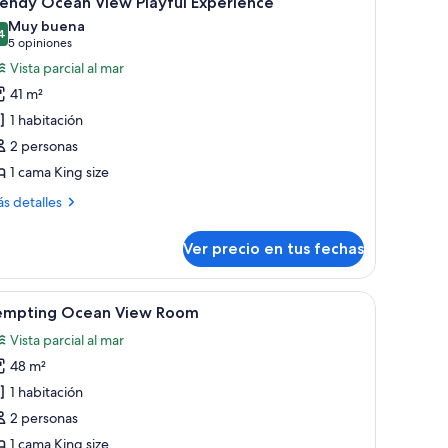
rendy Ocean View Playful Experience
odas
Muy buena
s
4
8,4 de 10
(5
5 opiniones
otos
opiniones)
Vista parcial al mar
e
41 m²
rendy
1 habitación
cean
2 personas
iew
1 cama King size
layful
xperience
ás
s detalles
talles
bre
Ver precio en tus fechas
endy
ean
ew
grande, una mesita de noche pequeña y una pared con un diseño abstracto 
er
Una mesa con una botella de champán siendo s
5
ayful
empting Ocean View Room
odas
perience
Vista parcial al mar
s
48 m²
otos
e
1 habitación
empting
2 personas
cean
1 cama King size