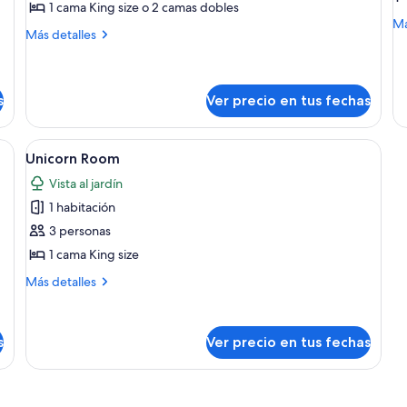
1 cama King size o 2 camas dobles
V
M
Má
R
Más
Más detalles
de
detalles
so
sobre
Te
Trendy
Oc
Room
s
Ver precio en tus fechas
Vi
R
a con dos camas, un gran mural abstracto y vistas a zonas verdes.
Ver
Habitación de hotel moderna con dos c
4
Unicorn Room
todas
Vista al jardín
las
1 habitación
fotos
de
3 personas
Unicorn
1 cama King size
Room
Más
Más detalles
detalles
sobre
Unicorn
s
Ver precio en tus fechas
Room