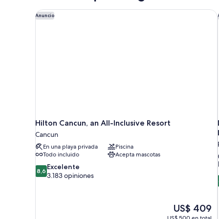
-
Pearl,
Temptation
Hilton Cancun, an All-Inclusive Resort
Anuncio
Couples
+
Only
Desire
Pearl,
Couples
Only
Hilton Cancun, an All-Inclusive Resort
Cancun
En una playa privada
Piscina
Todo incluido
Acepta mascotas
8.6
Excelente
8,6
de
3.183 opiniones
10,
Excelente,
3.183
El
US$ 409
opiniones
precio
US$ 500 en total