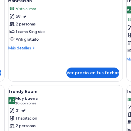
Habitación
T
todas
t
Vista al mar
las
la
8,
59 m²
fotos
f
de
d
2 personas
Habitación
T
1 cama King size
O
Wifi gratuito
V
Más
Más detalles
P
detalles
E
sobre
M
Má
Habitación
de
so
s
Ver precio en tus fechas
Tr
Oc
Vi
y minibar
Ver
Un dormitorio moderno con una cama 
V
5
Pl
Trendy Room
T
todas
t
Ex
Muy buena
las
8,2
la
8,2 de 10
(20
20 opiniones
fotos
f
opiniones)
31 m²
de
d
1 habitación
Trendy
T
2 personas
Room
O