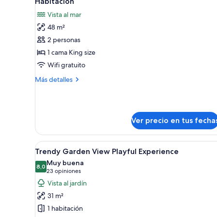
Habitación
todas
Vista al mar
las
48 m²
fotos
de
2 personas
Habitación
1 cama King size
Wifi gratuito
Más
Más detalles
detalles
sobre
Habitación
Ver precio en tus fecha
Ver
Ropa de cama hipoalergénica 
7
Trendy Garden View Playful Experience
todas
Muy buena
las
8,0
8,0 de 10
(23
23 opiniones
fotos
opiniones)
Vista al jardín
de
31 m²
Trendy
1 habitación
Garden