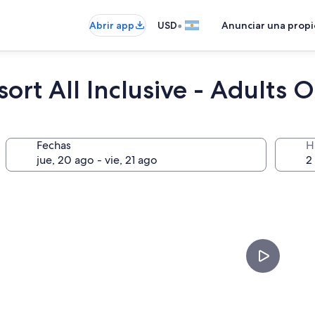
•
Abrir app
USD
Anunciar una prop
rt All Inclusive - Adults 
Fechas
H