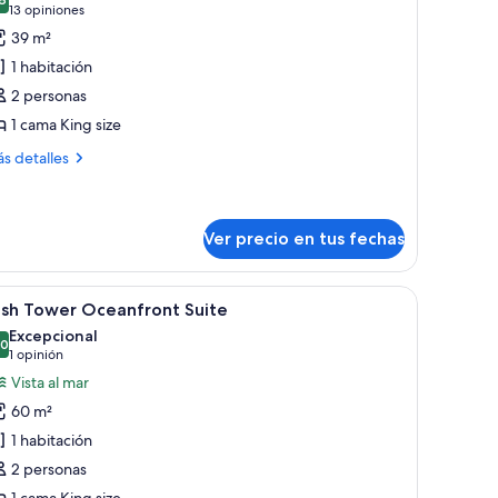
s
8,8 de 10
(13
13 opiniones
otos
opiniones)
39 m²
e
1 habitación
lush
2 personas
acuzzi
1 cama King size
ás
s detalles
talles
bre
ush
cuzzi
Ver precio en tus fechas
lcón que da al mar, con paredes de color amarillo brillante, una mesa de vidr
er
Una pareja en una bañera en un balcón con vi
7
ush Tower Oceanfront Suite
odas
Excepcional
s
,0
10,0 de 10
(1
1 opinión
otos
opinión)
Vista al mar
e
60 m²
ush
1 habitación
ower
2 personas
ceanfront
1 cama King size