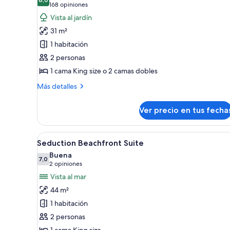
las
habitaciones
8,0 de 10
(168
168 opiniones
fotos
opiniones)
Vista al jardín
de
31 m²
Trendy
1 habitación
Garden
2 personas
View
1 cama King size o 2 camas dobles
Más
Más detalles
detalles
sobre
Ver precio en tus fecha
Trendy
Garden
View
Ver
Un dormitorio moderno con un 
5
Seduction Beachfront Suite
todas
Buena
las
7,0
7,0 de 10
(2
2 opiniones
fotos
opiniones)
Vista al mar
de
44 m²
Seduction
1 habitación
Beachfront
2 personas
Suite
1 cama King size