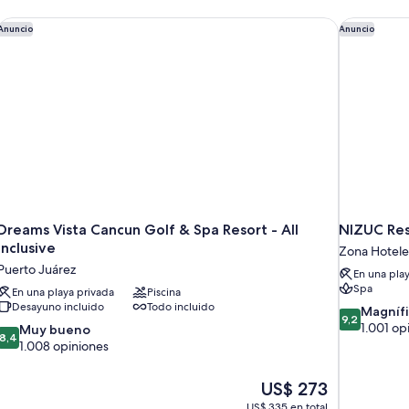
Dreams Vista Cancun Golf & Spa Resort - All Inclusive
NIZUC Res
Anuncio
Anuncio
Dreams Vista Cancun Golf & Spa Resort - All
NIZUC Res
Inclusive
Zona Hotele
Puerto Juárez
En una pla
Spa
En una playa privada
Piscina
Desayuno incluido
Todo incluido
9.2
Magníf
9,2
de
1.001 op
8.4
Muy bueno
8,4
10,
de
1.008 opiniones
Magnífico,
10,
1.001
Muy
El
US$ 273
opiniones
bueno,
precio
US$ 335 en total