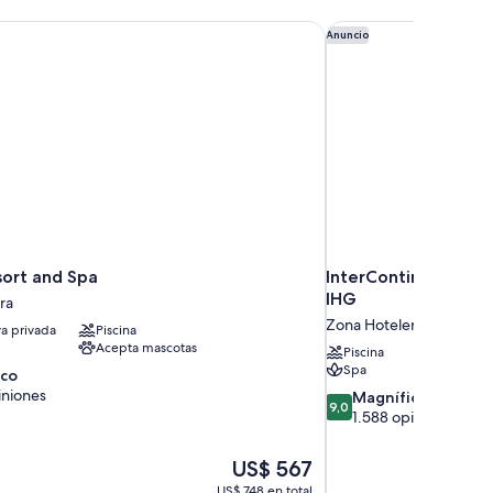
ort and Spa
InterContinental Pre
Anuncio
ort and Spa
InterContinental Pr
IHG
ra
Zona Hotelera
ya privada
Piscina
Acepta mascotas
Piscina
Spa
ico
iniones
9.0
Magnífico
9,0
de
1.588 opiniones
10,
Magnífico,
El
US$ 567
1.588
precio
US$ 748 en total