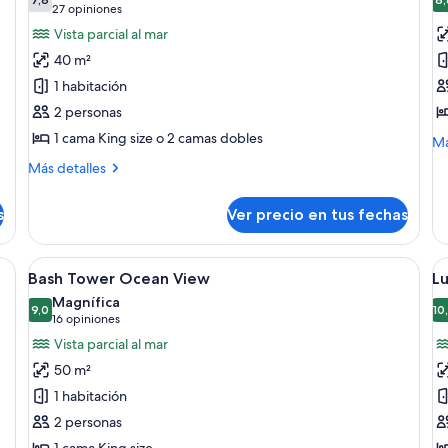
las
la
7,8 de 10
(27
27 opiniones
fotos
f
opiniones)
Vista parcial al mar
de
d
40 m²
Trendy
P
1 habitación
Ocean
J
2 personas
View
1 cama King size o 2 camas dobles
M
Má
de
Más
Más detalles
so
detalles
Pl
sobre
Ja
s
Ver precio en tus fechas
Trendy
Ocean
View
ventanal grande, una cama y vista a la playa.
Ver
Una habitación de hotel moderna con ba
V
5
Bash Tower Ocean View
L
todas
t
Magnífica
las
9,0
la
10
9,0 de 10
(16
16 opiniones
fotos
f
opiniones)
Vista parcial al mar
de
d
50 m²
Bash
L
1 habitación
Tower
T
2 personas
Ocean
O
1 cama King size