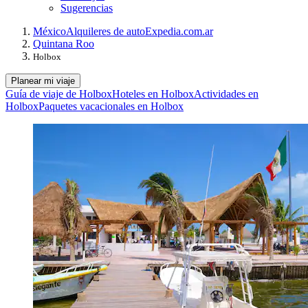
Sugerencias
México
Alquileres de auto
Expedia.com.ar
Quintana Roo
Holbox
Planear mi viaje
Guía de viaje de Holbox
Hoteles en Holbox
Actividades en
Holbox
Paquetes vacacionales en Holbox