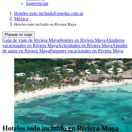
Sugerencias
Hoteles todo incluido
Expedia.com.ar
México
Hoteles todo incluido en Riviera Maya
Planear mi viaje
Guía de viaje de Riviera Maya
Hoteles en Riviera Maya
Alquileres
vacacionales en Riviera Maya
Actividades en Riviera Maya
Alquiler
de autos en Riviera Maya
Paquetes vacacionales en Riviera Maya
Hoteles todo incluido en Riviera Maya