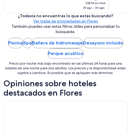
m
29
l
US$ 114 en total
e
29 ago. - 30 ago.
p
ago
a
e
al
¿Todavía no encuentras lo que estás buscando?
y
r
Ver todas las propiedades en Flores
30
u
s
También puedes usar estos filtros útiles para personalizar tu
ago,
d
o
búsqueda.
el
a
n
r
precio
a
Piscina
Spa
Bañera de hidromasaje
Desayuno incluido
o
l
por
n
a
noche
Parque acuático
c
c
es
a
t
Precio por noche más bajo encontrado en las últimas 24 horas para una
de
m
u
estadía de una noche para dos adultos. Los precios y la disponibilidad están
US$ 111
b
o
sujetos a cambios. Es posible que se apliquen más términos.
i
c
Opiniones sobre hoteles
á
o
n
n
destacados en Flores
d
m
o
u
m
Gran Hotel Argentino
c
e
h
u
o
n
p
o
r
s
o