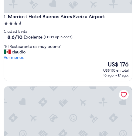
Marriott Hotel Buenos Aires Ezeiza Airport
1. Marriott Hotel Buenos Aires Ezeiza Airport
Propiedad
de
Ciudad Evita
3.5
8.6
8,6/10
Excelente
(1.009 opiniones)
de
estrellas
"
"El Restaurante es muy bueno"
10,
E
claudio
Excelente,
l
Ver menos
(1.009
R
El
US$ 176
opiniones)
e
precio
US$ 176 en total
s
actual
16 ago. - 17 ago.
t
es
a
de
Gran Hotel Argentino
u
US$ 176
r
a
n
t
e
e
s
m