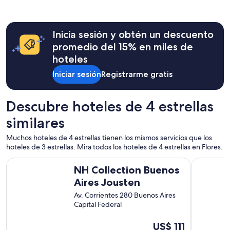
p
l
e
h
r
o
s
Inicia sesión y obtén un descuento
t
o
e
promedio del 15% en miles de
n
l
hoteles
a
f
l
u
Iniciar sesión
Registrarme gratis
a
e
m
f
a
a
Descubre hoteles de 4 estrellas
b
n
l
t
similares
e
a
y
s
Muchos hoteles de 4 estrellas tienen los mismos servicios que los
b
t
hoteles de 3 estrellas. Mira todos los hoteles de 4 estrellas en Flores.
u
i
e
NH Collection Buenos Aires Jousten
Exe Hotel
c
NH Collection Buenos
n
o
a
Aires Jousten
.
o
T
Av. Corrientes 280 Buenos Aires
n
o
Capital Federal
d
d
a
o
Del
US$ 111
,
e