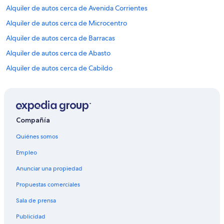
Alquiler de autos cerca de Avenida Corrientes
o
e
Alquiler de autos cerca de Microcentro
l
h
Alquiler de autos cerca de Barracas
o
Alquiler de autos cerca de Abasto
t
e
Alquiler de autos cerca de Cabildo
l
.
Alquiler de autos cerca de Recoleta Mall
L
Alquiler de autos cerca de Parque Patricios
o
r
Alquiler de autos cerca de Villa Devoto
e
Compañía
c
Alquiler de autos cerca de Centro comercial Alto Palermo
o
Quiénes somos
Alquiler de autos cerca de Las Cañitas
m
m
Empleo
Alquiler de autos cerca de Colegiales
e
Anunciar una propiedad
n
Alquiler de autos cerca de Sociedad Rural Argentina
d
Propuestas comerciales
Alquiler de autos cerca de Catedral Metropolitana de Buenos Aires
a
r
Sala de prensa
Alquiler de autos cerca de Núñez
e
m
Publicidad
Alquiler de autos cerca de Nueva Pompeya