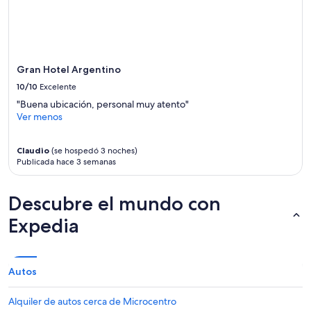
d
f
o
e
l
s
a
i
r
o
Gran Hotel Argentino
e
n
s
a
10/10
Excelente
"
l
"Buena ubicación, personal muy atento"
i
Ver menos
s
m
o
Claudio
(se hospedó 3 noches)
.
Publicada hace 3 semanas
N
o
Descubre el mundo con
s
g
Expedia
u
s
t
o
Autos
m
u
c
Alquiler de autos cerca de Microcentro
h