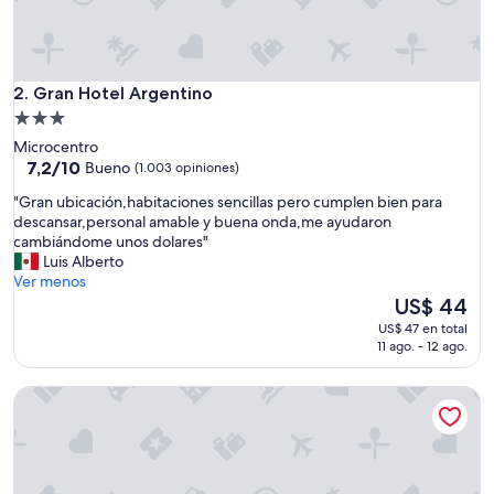
u
y
b
u
e
Gran Hotel Argentino
2. Gran Hotel Argentino
n
Propiedad
o
de
Microcentro
"
3.0
7.2
7,2/10
Bueno
(1.003 opiniones)
de
estrellas
"
"Gran ubicación,habitaciones sencillas pero cumplen bien para
10,
G
descansar,personal amable y buena onda,me ayudaron
Bueno,
r
cambiándome unos dolares"
(1.003
a
Luis Alberto
opiniones)
n
Ver menos
u
El
US$ 44
b
precio
US$ 47 en total
i
actual
11 ago. - 12 ago.
c
es
a
de
Up Barrio Norte
c
US$ 44
i
ó
n
,