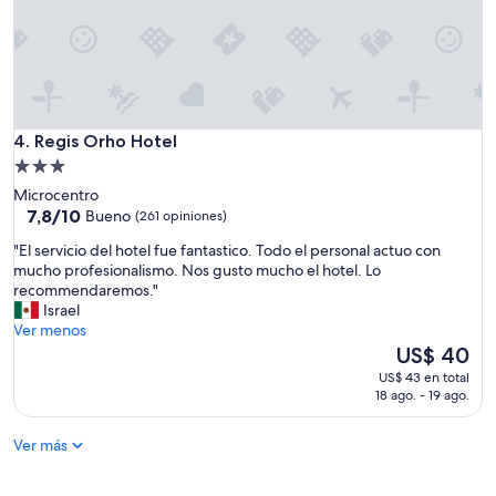
c
u
m
p
l
e
n
Regis Orho Hotel
4. Regis Orho Hotel
b
i
Propiedad
e
de
Microcentro
n
3.0
7.8
7,8/10
Bueno
(261 opiniones)
p
de
estrellas
a
"
"El servicio del hotel fue fantastico. Todo el personal actuo con
10,
r
E
mucho profesionalismo. Nos gusto mucho el hotel. Lo
Bueno,
a
l
recommendaremos."
(261
d
s
Israel
opiniones)
e
e
Ver menos
s
r
El
US$ 40
c
v
precio
US$ 43 en total
a
i
actual
18 ago. - 19 ago.
n
c
es
s
i
de
a
Ver más
o
US$ 40
r
d
,
e