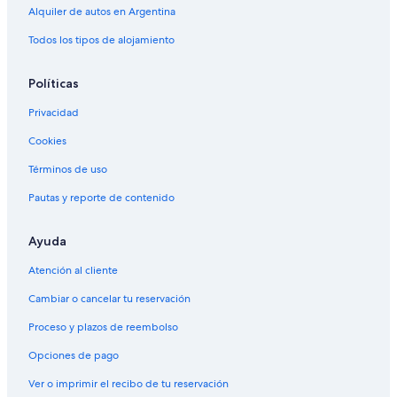
Alquiler de autos en Argentina
Alquiler de autos cerca de Liniers
Todos los tipos de alojamiento
Alquiler de autos cerca de Recoleta Mall
Alquiler de autos cerca de Avenida Corrientes
Políticas
Alquiler de autos cerca de Mataderos
Privacidad
Alquiler de autos cerca de Villa Devoto
Cookies
Alquiler de autos cerca de Colegiales
Términos de uso
Alquiler de autos cerca de Retiro
Pautas y reporte de contenido
Alquiler de autos cerca de Palermo
Autos de alquiler en el aeropuerto de Aeroparque Jorge Newbery
Ayuda
Atención al cliente
Cambiar o cancelar tu reservación
Proceso y plazos de reembolso
Opciones de pago
Ver o imprimir el recibo de tu reservación