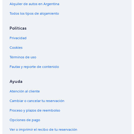
Alquiler de autos en Argentina
Alquiler de autos cerca de Parque Patricios
Todos los tipos de alojamiento
Alquiler de autos cerca de Caballito
Alquiler de autos cerca de Barracas
Políticas
Alquiler de autos cerca de Sociedad Rural Argentina
Privacidad
Alquiler de autos cerca de Centro comercial Alto Palermo
Cookies
Alquiler de autos cerca de Avenida 9 de Julio
Términos de uso
Alquiler de autos cerca de Colegiales
Pautas y reporte de contenido
Alquiler de autos cerca de San Nicolás
Alquiler de autos cerca de Avenida Corrientes
Ayuda
Atención al cliente
Cambiar o cancelar tu reservación
Proceso y plazos de reembolso
Opciones de pago
Ver o imprimir el recibo de tu reservación