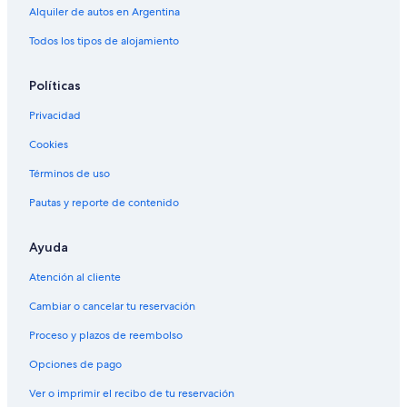
Alquiler de autos en Argentina
Autos de alquiler en el aeropuerto de Aeroparque Jorge Newbery
Todos los tipos de alojamiento
Alquiler de autos cerca de Monserrat
Alquiler de autos cerca de Almagro
Políticas
Alquiler de autos cerca de Avenida Santa Fe
Privacidad
Alquiler de autos cerca de Hipódromo de Palermo
Cookies
Alquiler de autos cerca de Sociedad Rural Argentina
Términos de uso
Alquiler de autos cerca de La Boca
Pautas y reporte de contenido
Alquiler de autos cerca de Recoleta
Alquiler de autos cerca de Banco de la Nación Argentina
Ayuda
Atención al cliente
Cambiar o cancelar tu reservación
Proceso y plazos de reembolso
Opciones de pago
Ver o imprimir el recibo de tu reservación