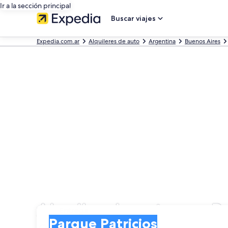
Ir a la sección principal
Buscar viajes
Expedia.com.ar
Alquileres de auto
Argentina
Buenos Aires
Alquiler de autos en P
Entrega
Entrega
Parque Patricios