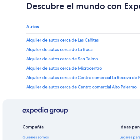
Descubre el mundo con Exp
Autos
Alquiler de autos cerca de Las Cañitas
Alquiler de autos cerca de La Boca
Alquiler de autos cerca de San Telmo
Alquiler de autos cerca de Microcentro
Alquiler de autos cerca de Centro comercial La Recova de
Alquiler de autos cerca de Centro comercial Alto Palermo
Alquiler de autos cerca de Palermo Soho
Alquiler de autos cerca de Reserva ecológica Costanera Su
Alquiler de autos cerca de Banco de la Nación Argentina
Alquiler de autos cerca de Nueva Pompeya
Compañía
Ideas par
Alquiler de autos cerca de Avenida Corrientes
Quiénes somos
Lugares par