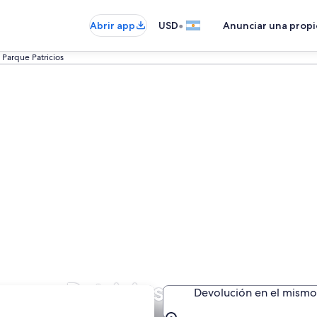
•
Abrir app
USD
Anunciar una prop
Parque Patricios
arque Patricios
Devolución en el mismo 