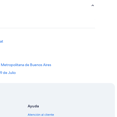
at
l Metropolitana de Buenos Aires
9 de Julio
ntro
romo de Palermo
Ayuda
d Rural Argentina
Atención al cliente