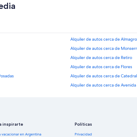
edia
Alquiler de autos cerca de Almagro
Alquiler de autos cerca de Monserr
Alquiler de autos cerca de Retiro
Alquiler de autos cerca de Flores
 Posadas
Alquiler de autos cerca de Catedra
Alquiler de autos cerca de Avenida 
Alquiler de autos cerca de Barracas
r
Alquiler de autos cerca de Microce
Alquiler de autos cerca de Hipód
Alquiler de autos cerca de Abasto
a inspirarte
Políticas
Alquiler de autos cerca de Socieda
a vacacionar en Argentina
Privacidad