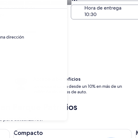
 en Parque Patricios
Devolución en el mismo 
a de devolución
Hora de entrega
go
nes o adultos mayores.
una dirección
Accede a beneficios
Los socios ahorran desde un 10% en más de un
millón de alquileres de auto.
 en Parque Patricios
c para actualizarlos.
Compacto Ford Focus
Me
Compacto