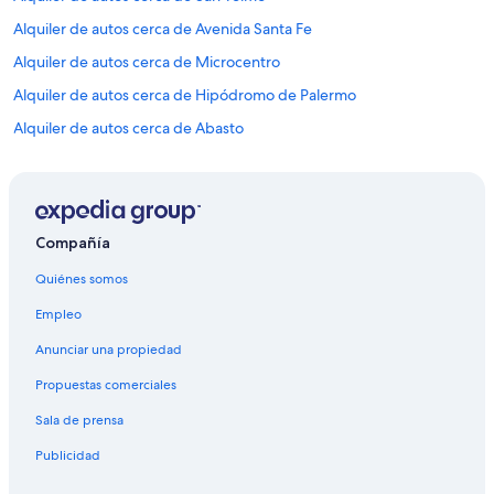
Alquiler de autos cerca de Avenida Santa Fe
Alquiler de autos cerca de Microcentro
Alquiler de autos cerca de Hipódromo de Palermo
Alquiler de autos cerca de Abasto
Alquiler de autos cerca de Reserva ecológica Costanera Sur
Alquiler de autos cerca de San Nicolás
Alquiler de autos cerca de Cabildo
Compañía
Alquiler de autos cerca de Colegiales
Quiénes somos
Alquiler de autos cerca de Barracas
Empleo
Alquiler de autos cerca de Avenida 9 de Julio
Anunciar una propiedad
Alquiler de autos cerca de Microcentro
Propuestas comerciales
Alquiler de autos cerca de Almagro
Sala de prensa
Autos de alquiler en el aeropuerto de Aeroparque Jorge Newbery
Publicidad
Alquiler de autos cerca de Caballito
Alquiler de autos cerca de Monserrat