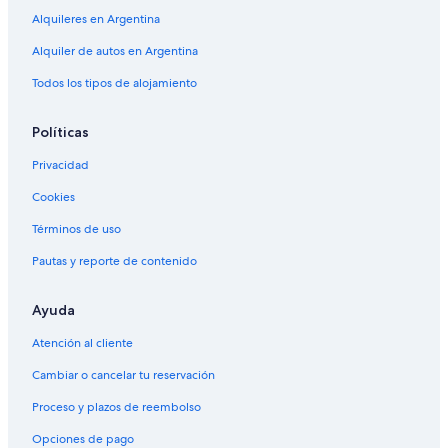
Alquileres en Argentina
Alquiler de autos cerca de Caballito
Alquiler de autos en Argentina
Alquiler de autos cerca de Reserva ecológica Costanera Sur
Todos los tipos de alojamiento
Alquiler de autos cerca de Monserrat
Alquiler de autos cerca de Barracas
Políticas
Alquiler de autos cerca de Centro comercial Alto Palermo
Privacidad
Alquiler de autos cerca de Hipódromo de Palermo
Cookies
Alquiler de autos cerca de Recoleta Mall
Términos de uso
Alquiler de autos cerca de Palermo
Pautas y reporte de contenido
Alquiler de autos cerca de Retiro
Alquiler de autos cerca de San Nicolás
Ayuda
Atención al cliente
Cambiar o cancelar tu reservación
Proceso y plazos de reembolso
Opciones de pago