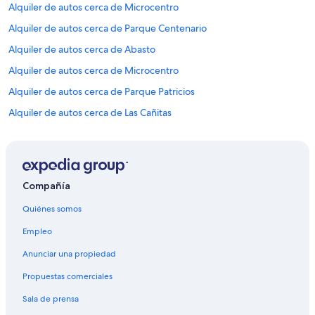
Alquiler de autos cerca de Microcentro
Alquiler de autos cerca de Parque Centenario
Alquiler de autos cerca de Abasto
Alquiler de autos cerca de Microcentro
Alquiler de autos cerca de Parque Patricios
Alquiler de autos cerca de Las Cañitas
Alquiler de autos cerca de Palermo Soho
Alquiler de autos cerca de Avenida Santa Fe
Alquiler de autos cerca de Hipódromo de Palermo
Compañía
Alquiler de autos cerca de Avenida Corrientes
Quiénes somos
Alquiler de autos cerca de Monserrat
Empleo
Alquiler de autos cerca de Recoleta
Anunciar una propiedad
Alquiler de autos cerca de San Nicolás
Propuestas comerciales
Alquiler de autos cerca de Cabildo
Sala de prensa
Alquiler de autos cerca de Recoleta Mall