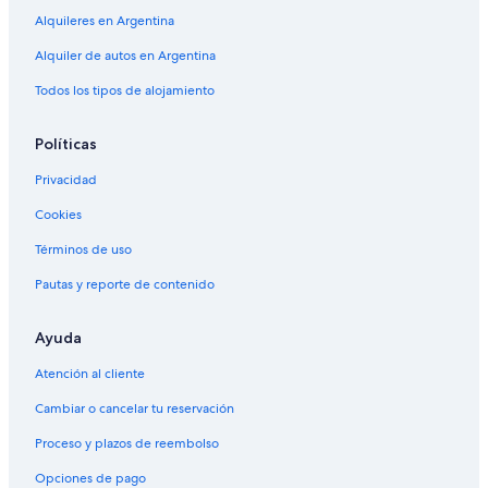
Alquileres en Argentina
Alquiler de autos cerca de Microcentro
Alquiler de autos en Argentina
Alquiler de autos cerca de Recoleta
Todos los tipos de alojamiento
Alquiler de autos cerca de Centro comercial La Recova de Posadas
Alquiler de autos cerca de Autódromo Juan y Oscar Gálvez
Políticas
Alquiler de autos cerca de Palermo Soho
Privacidad
Alquiler de autos cerca de Recoleta Mall
Cookies
Alquiler de autos cerca de La Boca
Términos de uso
Alquiler de autos cerca de Parque Centenario
Pautas y reporte de contenido
Alquiler de autos cerca de Retiro
Alquiler de autos cerca de Mataderos
Ayuda
Atención al cliente
Cambiar o cancelar tu reservación
Proceso y plazos de reembolso
Opciones de pago