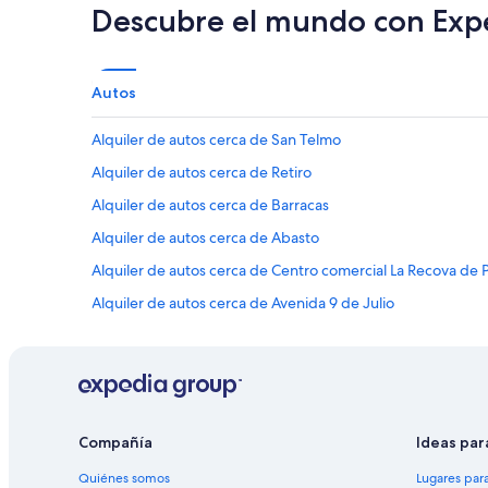
Descubre el mundo con Exp
Autos
Alquiler de autos cerca de San Telmo
Alquiler de autos cerca de Retiro
Alquiler de autos cerca de Barracas
Alquiler de autos cerca de Abasto
Alquiler de autos cerca de Centro comercial La Recova de
Alquiler de autos cerca de Avenida 9 de Julio
Alquiler de autos cerca de Parque Patricios
Alquiler de autos cerca de Almagro
Alquiler de autos cerca de Avenida Santa Fe
Alquiler de autos cerca de Las Cañitas
Compañía
Ideas par
Alquiler de autos cerca de Parque Centenario
Quiénes somos
Lugares par