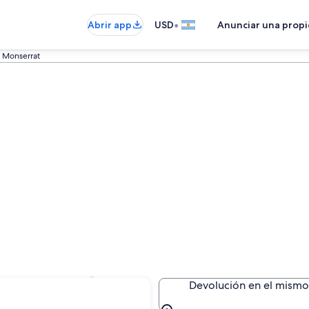
•
Abrir app
USD
Anunciar una prop
Monserrat
Monserrat
Devolución en el mismo 