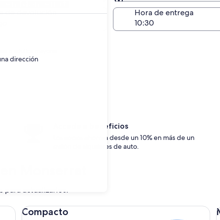
s en Monserrat
Devolución en el mismo 
a de devolución
Hora de entrega
go
nes o adultos mayores.
una dirección
Accede a beneficios
Los socios ahorran desde un 10% en más de un
millón de alquileres de auto.
s en Monserrat
c para actualizarlos.
Compacto Ford Focus
Me
Compacto