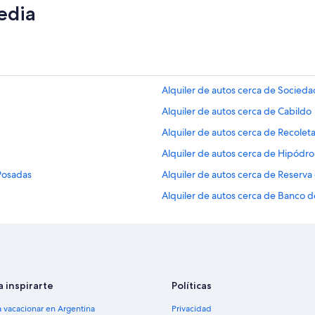
edia
Alquiler de autos cerca de Socieda
Alquiler de autos cerca de Cabildo
Alquiler de autos cerca de Recoleta
Alquiler de autos cerca de Hipód
 Posadas
Alquiler de autos cerca de Reserva
Alquiler de autos cerca de Banco d
Alquiler de autos cerca de Palermo
Alquiler de autos cerca de Recolet
Alquiler de autos cerca de Catedra
Alquiler de autos cerca de Microce
a inspirarte
Políticas
Autos de alquiler en el aeropuer
a vacacionar en Argentina
Privacidad