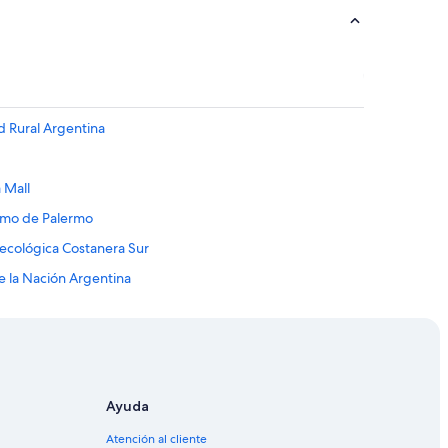
d Rural Argentina
 Mall
romo de Palermo
 ecológica Costanera Sur
e la Nación Argentina
a
l Metropolitana de Buenos Aires
ntro
Ayuda
to de Aeroparque Jorge Newbery
Atención al cliente