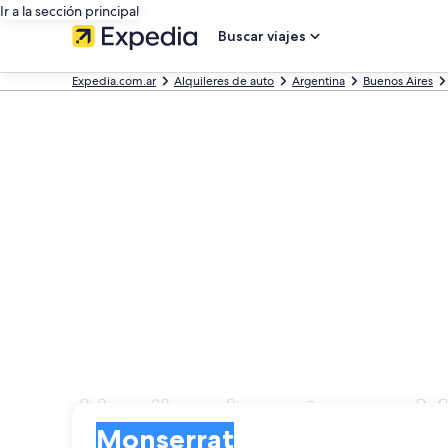
Ir a la sección principal
Buscar viajes
Expedia.com.ar
Alquileres de auto
Argentina
Buenos Aires
Alquiler de autos en 
Entrega
Entrega
Monserrat