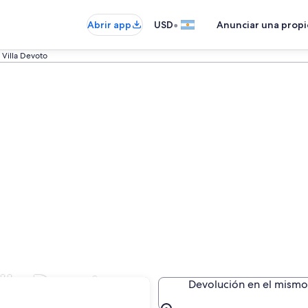
•
Abrir app
USD
Anunciar una prop
Villa Devoto
illa Devoto
Devolución en el mismo 