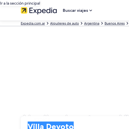
Ir a la sección principal
Buscar viajes
Expedia.com.ar
Alquileres de auto
Argentina
Buenos Aires
Alquiler de autos en V
Entrega
Entrega
Villa Devoto