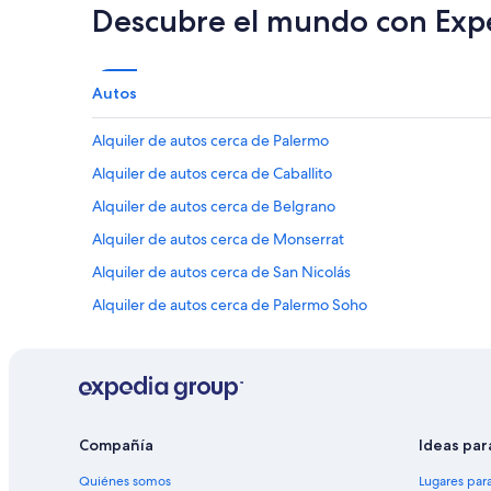
Descubre el mundo con Exp
Autos
Alquiler de autos cerca de Palermo
Alquiler de autos cerca de Caballito
Alquiler de autos cerca de Belgrano
Alquiler de autos cerca de Monserrat
Alquiler de autos cerca de San Nicolás
Alquiler de autos cerca de Palermo Soho
Alquiler de autos cerca de Liniers
Alquiler de autos cerca de Autódromo Juan y Oscar Gálve
Alquiler de autos cerca de Núñez
Alquiler de autos cerca de Avenida Corrientes
Compañía
Ideas par
Alquiler de autos cerca de Recoleta Mall
Quiénes somos
Lugares par