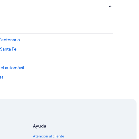
Centenario
 Santa Fe
del automóvil
es
9 de Julio
comercial Alto Palermo
romo de Palermo
atricios
Ayuda
comercial La Recova de Posadas
Atención al cliente