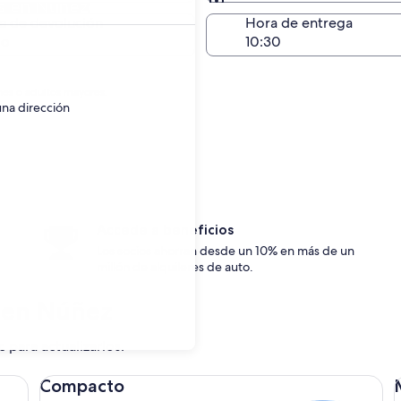
os en Núñez
Devolución en el mismo 
a de devolución
Hora de entrega
go
nes o adultos mayores.
una dirección
Accede a beneficios
Los socios ahorran desde un 10% en más de un
millón de alquileres de auto.
s en Núñez
c para actualizarlos.
Compacto Ford Focus
Me
Compacto