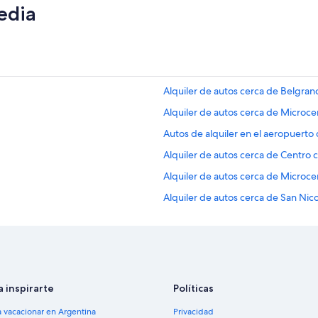
edia
Alquiler de autos cerca de Belgran
Alquiler de autos cerca de Microce
Autos de alquiler en el aeropuer
Alquiler de autos cerca de Centro 
Alquiler de autos cerca de Microce
Alquiler de autos cerca de San Nico
Alquiler de autos cerca de Saavedr
Alquiler de autos cerca de Almagro
Alquiler de autos cerca de Caballit
 Posadas
Alquiler de autos cerca de Catedra
a inspirarte
Políticas
Alquiler de autos cerca de Avenida 
a vacacionar en Argentina
Privacidad