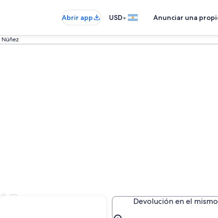
•
Abrir app
USD
Anunciar una prop
Núñez
Núñez
Devolución en el mismo 