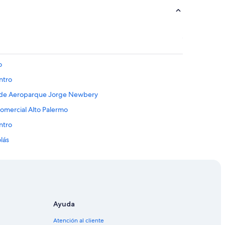
o
ntro
to de Aeroparque Jorge Newbery
comercial Alto Palermo
ntro
lás
a
o
l Metropolitana de Buenos Aires
Ayuda
9 de Julio
Atención al cliente