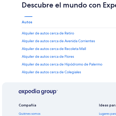
Descubre el mundo con Exp
Autos
Alquiler de autos cerca de Retiro
Alquiler de autos cerca de Avenida Corrientes
Alquiler de autos cerca de Recoleta Mall
Alquiler de autos cerca de Flores
Alquiler de autos cerca de Hipódromo de Palermo
Alquiler de autos cerca de Colegiales
Alquiler de autos cerca de Villa Urquiza
Alquiler de autos cerca de Palermo Soho
Alquiler de autos cerca de Museo del automóvil
Alquiler de autos cerca de Centro comercial La Recova de
Compañía
Ideas par
Alquiler de autos cerca de Las Cañitas
Quiénes somos
Lugares par