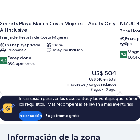
Secrets Playa Blanca Costa Mujeres - Adults Only -
NIZUC R
All Inclusive
Zona Hote
Franja de Resorts de Costa Mujeres
En una p
Spa
En una playa privada
Piscina
Hidromasaje
Desayuno incluido
9.2
Magní
9,2
de
1.001 
9.4
Excepcional
9,4
10,
de
694 opiniones
Magnífico
10,
El
US$ 504
1.001
Excepcional,
precio
opiniones
US$ 610 en total
694
actual
impuestos y cargos incluidos
opiniones
es
9 ago. - 10 ago.
de
Inicia sesión para ver los descuentos y las ventajas que reúnen
US$ 504
los requisitos. ¡Más recompensas te llevan a más aventuras!
Iniciar sesión
Registrarme gratis
Información de la zona