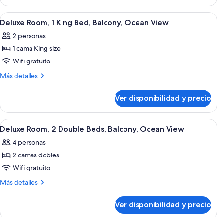
estándar,
a
1
Ver
Caja de seguridad en la habitación y c
la
6
cama
Deluxe Room, 1 King Bed, Balcony, Ocean View
todas
ciudad
King
2 personas
size,
las
vista
1 cama King size
fotos
a
de
Wifi gratuito
la
Deluxe
ciudad
Más
Más detalles
Room,
detalles
sobre
1
Ver disponibilidad y precio
Deluxe
King
Room,
Bed,
1
Ver
Habitación de hotel con cama, escritorio
7
Balcony,
King
Deluxe Room, 2 Double Beds, Balcony, Ocean View
todas
Bed,
Ocean
4 personas
Balcony,
las
View
Ocean
2 camas dobles
fotos
View
de
Wifi gratuito
Deluxe
Más
Más detalles
Room,
detalles
sobre
2
Ver disponibilidad y precio
Deluxe
Double
Room,