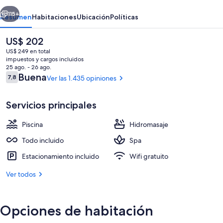
Inclusive
erior
Siguiente
115+
Resumen
Habitaciones
Ubicación
Políticas
El
US$ 202
precio
US$ 249 en total
actual
impuestos y cargos incluidos
es
25 ago. - 26 ago.
de
Opiniones
Buena
7,8
Ver las 1.435 opiniones
7,8 de 10
US$ 202
Servicios principales
Vista desde la habitación
Piscina
Hidromasaje
Todo incluido
Spa
Estacionamiento incluido
Wifi gratuito
Ver todos
Opciones de habitación