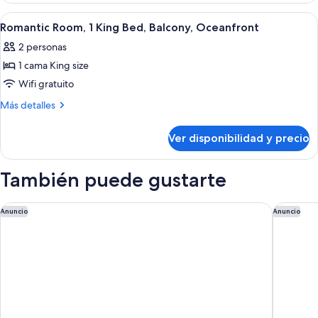
Beds,
2
Ver
Habitación de hotel con cama, sofá, escri
5
Balcony,
Double
Romantic Room, 1 King Bed, Balcony, Oceanfront
todas
Beds,
Ocean
2 personas
Balcony,
las
View
Ocean
1 cama King size
fotos
View
de
Wifi gratuito
Romantic
Más
Más detalles
Room,
detalles
sobre
1
Ver disponibilidad y precio
Romantic
King
Room,
Bed,
1
También puede gustarte
Balcony,
King
Bed,
Oceanfront
Balcony,
Secrets Playa Blanca Costa Mujeres - Adults Only - All Inclusiv
NIZUC Re
Anuncio
Anuncio
Oceanfront