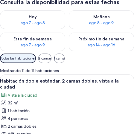
Consulta la disponibilidad para estas fechas
Consulta la disponibilidad para hoy ago 7 - ago 8
Consulta la disponibilidad pa
Hoy
Mañana
ago 7 - ago 8
ago 8 - ago 9
Consulta la disponibilidad para este fin de semana ago 7 - ag
Consulta la disponibilidad par
Este fin de semana
Próximo fin de semana
ago 7 - ago 9
ago 14 - ago 16
Filtros
Todas las habitaciones
2 camas
1 cama
disponibles
para
Mostrando 11 de 11 habitaciones
las
Ver
Una habitación de hotel con dos camas,
6
Habitación doble estándar, 2 camas dobles, vista a la
habitaciones
todas
ciudad
las
Vista a la ciudad
fotos
32 m²
de
1 habitación
Habitación
doble
4 personas
estándar,
2 camas dobles
2