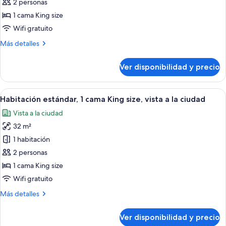
Krystal
2 personas
Club
1 cama King size
with
Wifi gratuito
Balcony
Más
Más detalles
Ocean
detalles
View,
sobre
Ver disponibilidad y precio
King
Krystal
Club
Bed
with
Ver
Habitación de hotel con cama, escritorio
7
Balcony
Habitación estándar, 1 cama King size, vista a la ciudad
todas
Ocean
Vista a la ciudad
View,
las
King
32 m²
fotos
Bed
de
1 habitación
Habitación
2 personas
estándar,
1 cama King size
1
Wifi gratuito
cama
Más
Más detalles
King
detalles
size,
sobre
Ver disponibilidad y precio
vista
Habitación