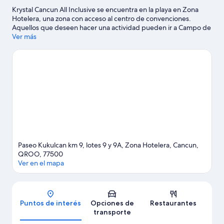
Krystal Cancun All Inclusive se encuentra en la playa en Zona
Hotelera, una zona con acceso al centro de convenciones.
Aquellos que deseen hacer una actividad pueden ir a Campo de
golf Iberostar Cancún y Terminal de ferry Ultramar de Puerto
Ver más
Juárez, mientras que quienes quieran visitar los puntos de
interés más populares del área pueden optar por Parque
Nacional Costa Occidental de Isla Mujeres, Punta Cancún y
Punta Nizuc y Xoximilco. ¿Viajas con niños? No te pierdas El Sol
de Cancún y Casa cultural Cancún. ¿Quieres mojarte un poco?
En la zona te esperan muchas aventuras con actividades como
kayak, buceo y snorkel.
Visitar nuestra guía de viaje de Cancún
Paseo Kukulcan km 9, lotes 9 y 9A, Zona Hotelera, Cancun,
QROO, 77500
Ver en el mapa
Mapa
Puntos de interés
Opciones de
Restaurantes
transporte