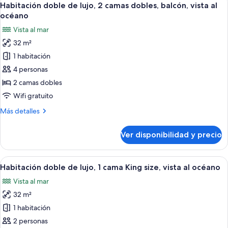
océano
7
cama
Habitación doble de lujo, 2 camas dobles, balcón, vista al
todas
King
océano
size,
las
Vista al mar
balcón,
fotos
frente
32 m²
de
al
1 habitación
Habitación
océano
doble
4 personas
de
2 camas dobles
lujo,
Wifi gratuito
2
Más
Más detalles
camas
detalles
dobles,
sobre
Ver disponibilidad y precio
Habitación
balcón,
doble
vista
de
Ver
Habitación de hotel con cama, escritorio
al
7
lujo,
Habitación doble de lujo, 1 cama King size, vista al océano
todas
océano
2
Vista al mar
camas
las
dobles,
32 m²
fotos
balcón,
de
1 habitación
vista
Habitación
al
2 personas