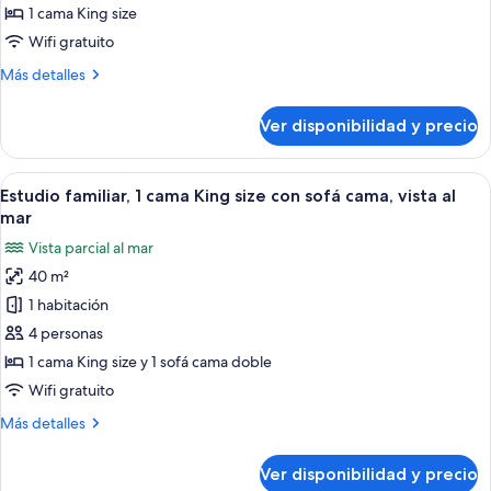
océano
doble
1 cama King size
de
Wifi gratuito
lujo,
Más
Más detalles
1
detalles
cama
sobre
Ver disponibilidad y precio
King
Habitación
doble
size,
de
Ver
Habitación de hotel con cama, sofá, m
vista
6
lujo,
Estudio familiar, 1 cama King size con sofá cama, vista al
todas
al
1
mar
cama
las
océano
Vista parcial al mar
King
fotos
size,
40 m²
de
vista
1 habitación
Estudio
al
océano
familiar,
4 personas
1
1 cama King size y 1 sofá cama doble
cama
Wifi gratuito
King
Más
Más detalles
size
detalles
con
sobre
Ver disponibilidad y precio
Estudio
sofá