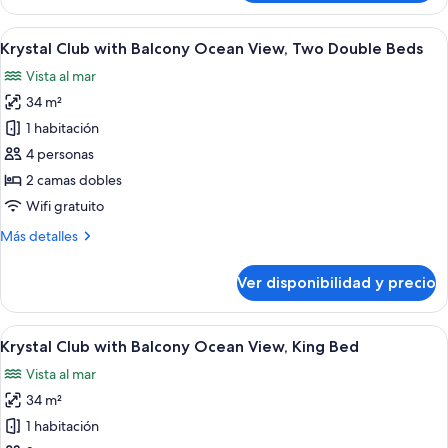
familiar,
cama,
1
Ver
Habitación de hotel con dos camas, un s
vista
9
cama
Krystal Club with Balcony Ocean View, Two Double Beds
todas
al
King
Vista al mar
size
las
mar
con
34 m²
fotos
sofá
de
1 habitación
cama,
Krystal
vista
4 personas
al
Club
2 camas dobles
mar
with
Wifi gratuito
Balcony
Más
Más detalles
Ocean
detalles
View,
sobre
Ver disponibilidad y precio
Two
Krystal
Club
Double
with
Ver
Habitación de hotel con una cama grand
Beds
8
Balcony
Krystal Club with Balcony Ocean View, King Bed
todas
Ocean
Vista al mar
View,
las
Two
34 m²
fotos
Double
de
1 habitación
Beds