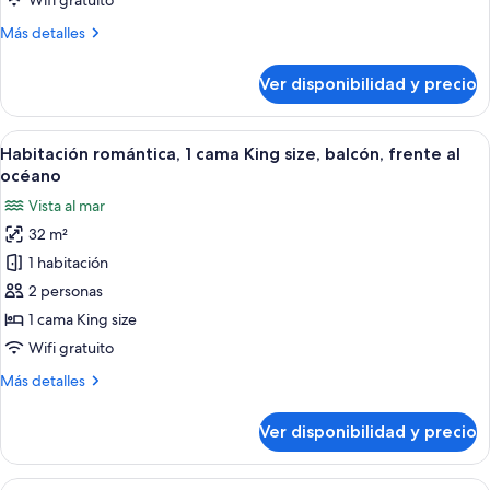
Wifi gratuito
camas
Más
Más detalles
dobles,
detalles
vista
sobre
Ver disponibilidad y precio
Habitación
a
doble
la
estándar,
Ver
Caja de seguridad en la habitación y c
ciudad
8
2
Habitación romántica, 1 cama King size, balcón, frente al
todas
camas
océano
dobles,
las
Vista al mar
vista
fotos
a
32 m²
de
la
1 habitación
Habitación
ciudad
romántica,
2 personas
1
1 cama King size
cama
Wifi gratuito
King
Más
Más detalles
size,
detalles
balcón,
sobre
Ver disponibilidad y precio
Habitación
frente
romántica,
al
1
Ver
Habitación de hotel con dos camas, un 