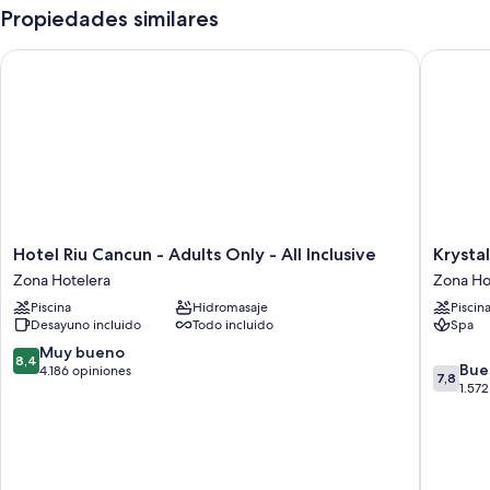
Propiedades similares
Hotel Riu Cancun - Adults Only - All Inclusive
Krystal 
Hotel
Krystal
Hotel Riu Cancun - Adults Only - All Inclusive
Krysta
Riu
Cancun
Zona Hotelera
Zona Ho
Cancun
Zona
Piscina
Hidromasaje
Piscin
-
Hoteler
Desayuno incluido
Todo incluido
Spa
Adults
Only
8.4
Muy bueno
8,4
7.8
-
Bue
de
4.186 opiniones
7,8
de
All
1.572
10,
10,
Inclusive
Muy
Bueno,
Zona
bueno,
1.572
Hotelera
4.186
opinion
opiniones