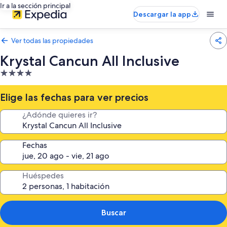
Ir a la sección principal
Descargar la app
Ver todas las propiedades
Krystal Cancun All Inclusive
Propiedad
de
4.0
Elige las fechas para ver precios
estrellas
¿Adónde quieres ir?
Fechas
Huéspedes
Buscar