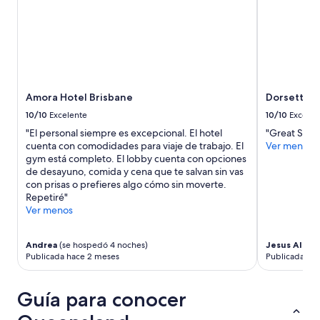
r
í
a
a
a
l
o
j
Amora Hotel Brisbane
Dorsett Go
a
10/10
Excelente
10/10
Excelen
r
m
"El personal siempre es excepcional. El hotel
"Great Stay!
e
cuenta con comodidades para viaje de trabajo. El
Ver menos
a
gym está completo. El lobby cuenta con opciones
l
de desayuno, comida y cena que te salvan sin vas
l
con prisas o prefieres algo cómo sin moverte.
í
Repetiré"
s
Ver menos
i
n
Andrea
(se hospedó 4 noches)
Jesus Alber
p
Publicada hace 2 meses
Publicada ha
e
n
s
Guía para conocer
a
r