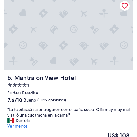
Mantra on View Hotel
w
o
a
m
n
"
d
c
l
e
a
n
p
l
a
c
e
Mantra on View Hotel
6. Mantra on View Hotel
.
S
Propiedad
t
de
Surfers Paradise
a
4.5
7.6
f
7,6/10
Bueno
(1.029 opiniones)
estrellas
de
f
"
"La habitación la entregaron con el baño sucio. Olía muy muy mal
10,
w
L
y salió una cucaracha en la cama "
Bueno,
e
a
Daniela
(1.029
r
h
Ver menos
opiniones)
e
a
v
El
US$ 108
b