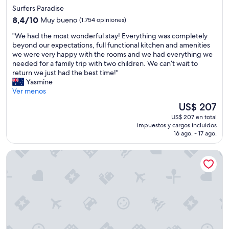
de
Surfers Paradise
4.5
8.4
8,4/10
Muy bueno
(1.754 opiniones)
estrellas
de
"
"We had the most wonderful stay! Everything was completely
10,
W
beyond our expectations, full functional kitchen and amenities
Muy
e
we were very happy with the rooms and we had everything we
bueno,
h
needed for a family trip with two children. We can’t wait to
(1.754
a
return we just had the best time!"
opiniones)
d
Yasmine
t
Ver menos
h
El
US$ 207
e
precio
US$ 207 en total
m
actual
impuestos y cargos incluidos
o
es
16 ago. - 17 ago.
s
de
t
US$ 207
Dorsett Gold Coast
w
o
n
d
e
r
f
u
l