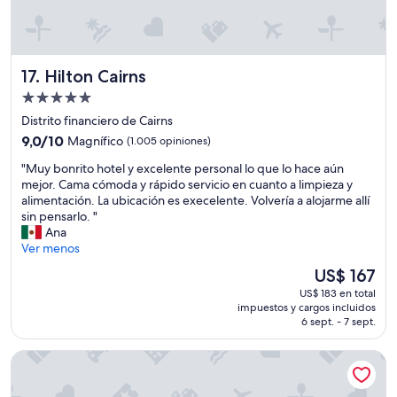
p
k
s
ú
p
t
b
u
t
l
r
i
i
Hilton Cairns
17. Hilton Cairns
p
m
c
o
e
Propiedad
o
s
!
e
de
Distrito financiero de Cairns
e
"
s
5.0
9.0
s
9,0/10
Magnífico
(1.005 opiniones)
t
estrellas
de
a
á
"
"Muy bonrito hotel y excelente personal lo que lo hace aún
10,
n
s
M
mejor. Cama cómoda y rápido servicio en cuanto a limpieza y
Magnífico,
d
ú
u
alimentación. La ubicación es execelente. Volvería a alojarme allí
(1.005
i
p
y
sin pensarlo. "
opiniones)
t
e
b
Ana
w
r
o
Ver menos
a
c
n
s
El
US$ 167
e
r
q
precio
r
US$ 183 en total
i
u
actual
c
impuestos y cargos incluidos
t
i
es
a
6 sept. - 7 sept.
o
e
de
!
h
t
US$ 167
!
Reef View Hotel
o
a
"
t
n
e
d