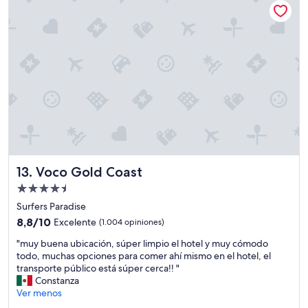
a
a
m
b
e
u
n
e
i
n
t
p
i
r
e
e
s
c
w
i
e
o
w
y
e
b
r
Voco Gold Coast
13. Voco Gold Coast
i
e
e
Propiedad
v
n
e
de
Surfers Paradise
u
r
4.5
8.8
b
8,8/10
Excelente
(1.004 opiniones)
y
estrellas
de
i
h
"
"muy buena ubicación, súper limpio el hotel y muy cómodo
10,
c
a
m
todo, muchas opciones para comer ahí mismo en el hotel, el
Excelente,
a
p
u
transporte público está súper cerca!! "
(1.004
d
p
y
Constanza
opiniones)
o
y
b
Ver menos
"
w
u