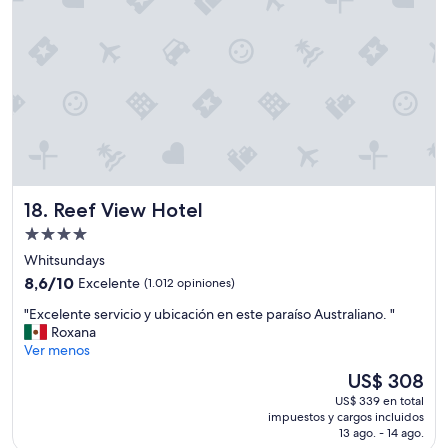
l
e
y
a
e
s
x
y
c
t
e
o
l
a
e
c
n
c
t
e
e
s
Reef View Hotel
18. Reef View Hotel
p
s
e
.
Propiedad
r
J
de
Whitsundays
s
u
4.0
8.6
o
8,6/10
Excelente
(1.012 opiniones)
s
estrellas
de
n
t
"
"Excelente servicio y ubicación en este paraíso Australiano. "
10,
a
h
E
Roxana
Excelente,
l
a
x
Ver menos
(1.012
l
d
c
opiniones)
o
n
El
US$ 308
e
q
o
precio
US$ 339 en total
l
u
h
actual
impuestos y cargos incluidos
e
e
o
es
13 ago. - 14 ago.
n
l
t