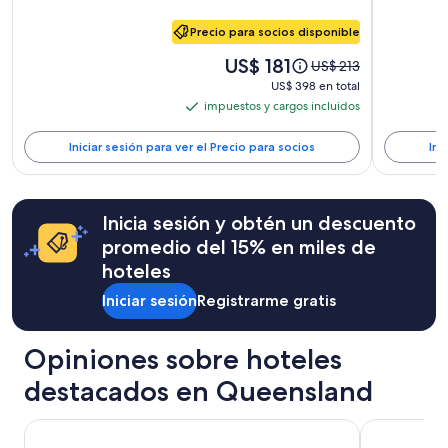
i
adultos.
Resort
North
c
Los
Precio para socios disponible
a
Shore
precios
c
y
El
US$ 181
El
US$ 213
i
la
precio
precio
US$ 398
US$ 398 en total
ó
disponibilidad
es
anterior
en
impuestos y cargos incluidos
n
están
impuestos
de
era
total
e
sujetos
US$ 181
y
de
s
a
Iniciar sesión para ver el Precio para socios
Ini
US$ 213,
cargos
e
cambios.
ver
incluidos
x
Es
más
e
posible
información
c
que
Inicia sesión y obtén un descuento
sobre
e
se
promedio del 15% en miles de
la
l
apliquen
tarifa
hoteles
e
más
estándar.
n
términos
Iniciar sesión
Registrarme gratis
t
y
e
condiciones.
.
Opiniones sobre hoteles
V
o
destacados en Queensland
l
v
Amora Hotel Brisbane
Dorsett Gol
e