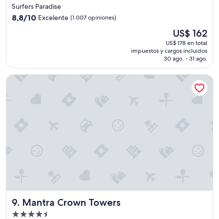
a
de
Surfers Paradise
r
l
5.0
8.8
e
8,8/10
Excelente
(1.007 opiniones)
i
estrellas
de
w
ó
El
US$ 162
10,
o
u
precio
Excelente,
n
US$ 178 en total
n
actual
impuestos y cargos incluidos
(1.007
d
a
es
30 ago. - 31 ago.
opiniones)
e
c
de
t
u
US$ 162
Mantra Crown Towers
f
c
u
a
l
r
"
a
c
h
a
e
n
l
a
c
a
m
Mantra Crown Towers
9. Mantra Crown Towers
a
"
Propiedad