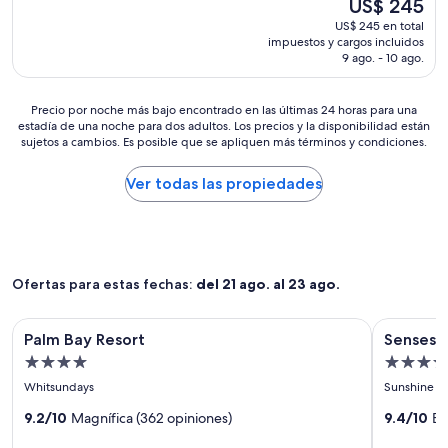
El
US$ 245
e
o
m
precio
x
US$ 245 en total
E
p
actual
t
impuestos y cargos incluidos
x
i
es
d
9 ago. - 10 ago.
c
e
de
a
e
z
US$ 245
y
l
a
Precio
Precio por noche más bajo encontrado en las últimas 24 horas para una
.
e
y
estadía de una noche para dos adultos. Los precios y la disponibilidad están
por
"
n
sujetos a cambios. Es posible que se apliquen más términos y condiciones.
a
noche
t
l
más
e
i
bajo
Ver todas las propiedades
!
m
encontrado
"
e
en
n
las
t
últimas
a
24
Ofertas para estas fechas:
del 21 ago. al 23 ago.
c
horas
i
para
ó
una
Galería
Palm Bay Resort
Galería
Senses No
Palm Bay Resort
Senses 
n
estadía
de
de
.
de
Propiedad
Propied
imágenes
imágene
L
una
4.0
5.0
Whitsundays
Sunshine C
de
de
a
noche
estrellas
estrellas
u
para
Palm
9.2/10
Magnífica (362 opiniones)
Senses
9.4/10
Ex
b
dos
Bay
Noosa