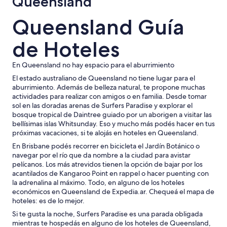
Queensland
l
o
Queensland Guía
.
"
de Hoteles
En Queensland no hay espacio para el aburrimiento
El estado australiano de Queensland no tiene lugar para el
aburrimiento. Además de belleza natural, te propone muchas
actividades para realizar con amigos o en familia. Desde tomar
sol en las doradas arenas de Surfers Paradise y explorar el
bosque tropical de Daintree guiado por un aborigen a visitar las
bellísimas islas Whitsunday. Eso y mucho más podés hacer en tus
próximas vacaciones, si te alojás en hoteles en Queensland.
En Brisbane podés recorrer en bicicleta el Jardín Botánico o
navegar por el río que da nombre a la ciudad para avistar
pelícanos. Los más atrevidos tienen la opción de bajar por los
acantilados de Kangaroo Point en rappel o hacer puenting con
la adrenalina al máximo. Todo, en alguno de los hoteles
económicos en Queensland de Expedia.ar. Chequeá el mapa de
hoteles: es de lo mejor.
Si te gusta la noche, Surfers Paradise es una parada obligada
mientras te hospedás en alguno de los hoteles de Queensland,