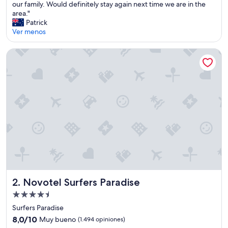
G
our family. Would definitely stay again next time we are in the
Excelente,
r
area."
(146
e
Patrick
opiniones)
a
Ver menos
t
l
Novotel Surfers Paradise
o
c
a
t
i
o
n
.
A
p
a
r
t
m
Novotel Surfers Paradise
2. Novotel Surfers Paradise
e
Propiedad
n
de
t
Surfers Paradise
w
4.5
8.0
8,0/10
Muy bueno
(1.494 opiniones)
a
estrellas
de