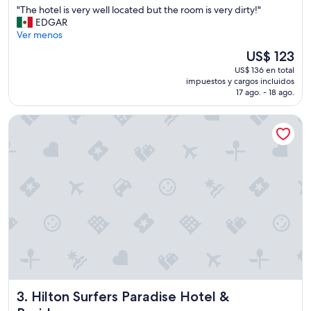
s
"
"The hotel is very well located but the room is very dirty!"
10,
c
T
EDGAR
Muy
l
h
Ver menos
bueno,
e
e
(1.494
El
US$ 123
a
h
opiniones)
precio
n
US$ 136 en total
o
actual
a
impuestos y cargos incluidos
t
es
17 ago. - 18 ago.
n
e
de
d
l
US$ 123
v
Hilton Surfers Paradise Hotel & Residences
i
e
s
r
v
y
e
c
r
o
y
m
w
f
e
o
l
r
l
t
l
a
o
b
c
l
a
e
Hilton Surfers Paradise Hotel & Residences
3. Hilton Surfers Paradise Hotel &
t
f
e