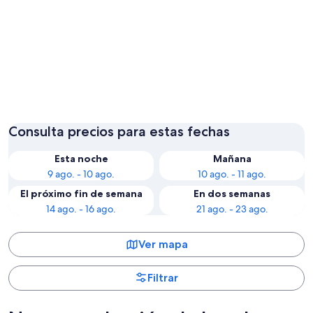
Gold Coast
Brisban
Consulta precios para estas fechas
Esta noche
Mañana
9 ago. - 10 ago.
10 ago. - 11 ago.
El próximo fin de semana
En dos semanas
14 ago. - 16 ago.
21 ago. - 23 ago.
Ver mapa
Filtrar