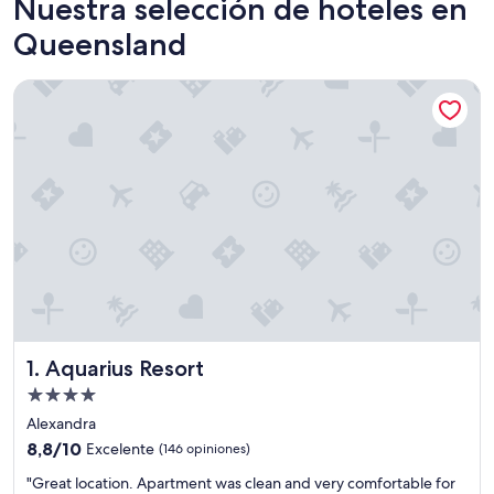
Nuestra selección de hoteles en
Queensland
Aquarius Resort
Aquarius Resort
1. Aquarius Resort
Propiedad
de
Alexandra
4.0
8.8
8,8/10
Excelente
(146 opiniones)
estrellas
de
"
"Great location. Apartment was clean and very comfortable for
10,