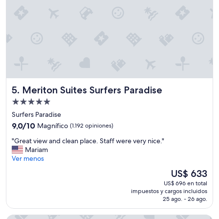
h
a
n
e
t
t
h
"
h
o
e
t
a
e
r
l
e
t
a
h
.
e
"
Meriton Suites Surfers Paradise
5. Meriton Suites Surfers Paradise
y
g
Propiedad
a
de
Surfers Paradise
v
5.0
e
9.0
9,0/10
Magnífico
(1.192 opiniones)
estrellas
m
de
"
"Great view and clean place. Staff were very nice."
e
10,
G
Mariam
a
Magnífico,
r
Ver menos
b
(1.192
e
a
opiniones)
El
US$ 633
a
s
precio
US$ 696 en total
t
i
actual
impuestos y cargos incluidos
v
c
es
25 ago. - 26 ago.
i
r
de
e
o
US$ 633