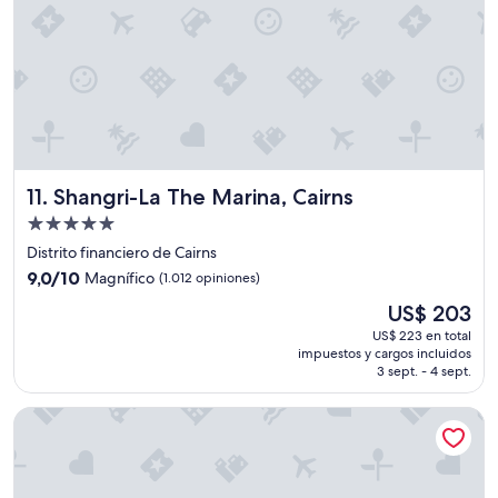
t
e
l
y
b
e
y
o
n
d
Shangri-La The Marina, Cairns
11. Shangri-La The Marina, Cairns
o
u
Propiedad
r
de
Distrito financiero de Cairns
e
5.0
9.0
9,0/10
Magnífico
(1.012 opiniones)
x
estrellas
de
p
El
US$ 203
10,
e
precio
Magnífico,
US$ 223 en total
c
actual
impuestos y cargos incluidos
(1.012
t
es
3 sept. - 4 sept.
opiniones)
a
de
t
US$ 203
Cairns Harbourside Hotel
i
o
n
s