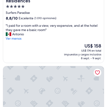
Residences
o
d
Propiedad
r
b
o
de
u
Surfers Paradise
u
t
5.0
8.8
8,8/10
Excelente
(1.010 opiniones)
r
t
estrellas
de
f
h
"
"I paid for a room with a view, very expensive, and at the hotel
10,
a
e
I
they gave me a basic room"
Excelente,
m
r
p
Antonio
(1.010
i
o
a
Ver menos
opiniones)
l
o
i
El
US$ 158
y
m
d
precio
.
i
US$ 174 en total
f
actual
W
impuestos y cargos incluidos
s
o
es
o
8 sept. - 9 sept.
v
r
de
u
e
a
US$ 158
l
The Langham, Gold Coast and Jewel Residences
r
r
d
y
o
d
d
o
e
i
m
f
r
w
i
t
i
n
y
t
i
!
h
t
"
a
e