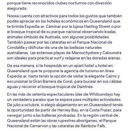
porque tiene reconocidos clubes nocturnos con diversión
asegurada.
Noosa cuenta con atractivos para todos los gustos que también
podés apreciar en los hoteles económicos en Queensland que
te brinda Expedia.ar. Caminar por la lujosa Hasting Street o por
el bosque tropical de su parque nacional observando koalas,
animales símbolo de Australia, son algunas posibilidades.
También pasear por las cataratas en el Parque Nacional de
Condalilla y disfrutar de una de las bellezas naturales
australianas. Las extensas playas de Maroochydore y Caloundra
son ideales para practicar surf y relajarse en las doradas arenas.
De esa manera, si te hospedás en un apart hotel u hotel en
Queensland que te propone la agencia de turismo en línea
Expedia.ar, hasta tenés la opción de visitar la elegante Cairns y
excursionar la Gran Barrera de Coral, para bucear en sus cálidas
aguas y recorrer el bosque tropical de Daintree.
En las más de setenta espectaculares islas de Whitsundays hay
un verdadero paraíso que te espera para múltiples actividades.
De julio a octubre, si elegís alojamiento en en Queensland tenés
la oportunidad de partir de Hervey Bay, en la Costa Fraser, para
navegar junto a las ballenas jorobadas. En la región central de
Queensland están las obras rupestres aborígenes, el Parque
Nacional de Carnarvon y las cataratas de Rainbow Falls.