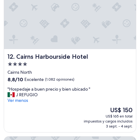
,
f
u
l
l
f
u
n
c
t
Cairns Harbourside Hotel
12. Cairns Harbourside Hotel
i
o
Propiedad
n
de
Cairns North
a
4.0
8.8
8,8/10
Excelente
(1.082 opiniones)
l
estrellas
de
k
"
"Hospedaje a buen precio y bien ubicado "
10,
i
H
J REFUGIO
Excelente,
t
o
Ver menos
(1.082
c
s
opiniones)
h
El
US$ 150
p
e
precio
US$ 165 en total
e
n
actual
impuestos y cargos incluidos
d
a
es
3 sept. - 4 sept.
a
n
de
j
d
US$ 150
Voco Gold Coast
e