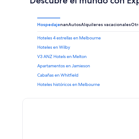
Descubre el mundo con Ex
Hospedaje
nan
Autos
Alquileres vacacionales
Otr
Hoteles 4 estrellas en Melbourne
Hoteles en Wilby
V3 ANZ Hotels en Melton
Apartamentos en Jamieson
Cabañas en Whitfield
Hoteles históricos en Melbourne
Hoteles en Diggora
Hoteles 4 estrellas en Dargo
Resorts en Glenaroua