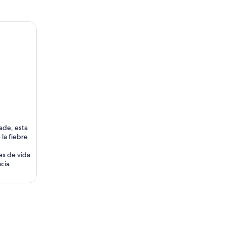
ade, esta
la fiebre
,
es de vida
acia