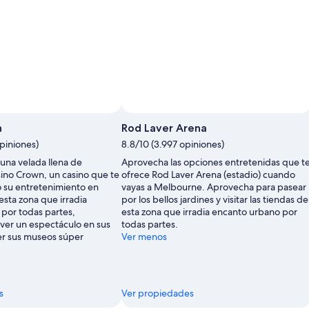
n
Rod Laver Arena
piniones)
8.8/10 (3.997 opiniones)
una velada llena de
Aprovecha las opciones entretenidas que t
sino Crown, un casino que te
ofrece Rod Laver Arena (estadio) cuando
 su entretenimiento en
vayas a Melbourne. Aprovecha para pasear
sta zona que irradia
por los bellos jardines y visitar las tiendas de
por todas partes,
esta zona que irradia encanto urbano por
ver un espectáculo en sus
todas partes.
er sus museos súper
Ver menos
s
Ver propiedades