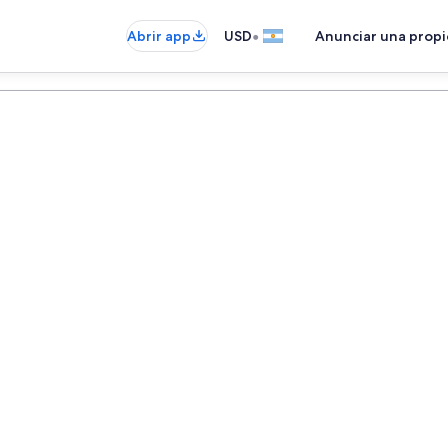
•
Abrir app
USD
Anunciar una prop