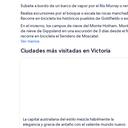
Súbete a bordo de un barco de vapor por el Río Murray o rent
Realiza excursiones por el bosque o escala las rocas manchad
Recorre en bicicleta los históricos pueblos de Goldfields o e
En el invierno, los campos de nieve del Monte Hotham, Monte 
de nieve de Gippsland en una excursión de 3 días desde el M
recorre en bicicleta el Sendero de Moscatel.
Ver menos
Ciudades más visitadas en Victoria
Melbourne
La capital australiana del estilo mezcla hábilmente la
Comidas, Compras y Museos
elegancia y gracia de antaño con el valiente mundo nuevo