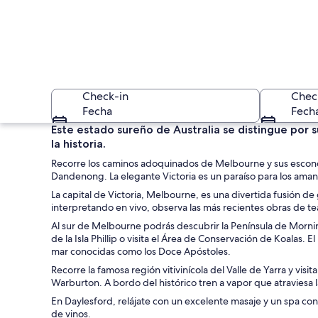
Check-in
Chec
Fecha
Fech
Este estado sureño de Australia se distingue por s
la historia.
Recorre los caminos adoquinados de Melbourne y sus escondidos
Dandenong. La elegante Victoria es un paraíso para los amant
La capital de Victoria, Melbourne, es una divertida fusión de 
interpretando en vivo, observa las más recientes obras de teatr
Al sur de Melbourne podrás descubrir la Península de Morni
Una playa con caba
de la Isla Phillip o visita el Área de Conservación de Koalas.
mar conocidas como los Doce Apóstoles.
Recorre la famosa región vitivinícola del Valle de Yarra y vis
Warburton. A bordo del histórico tren a vapor que atraviesa
En Daylesford, relájate con un excelente masaje y un spa co
de vinos.