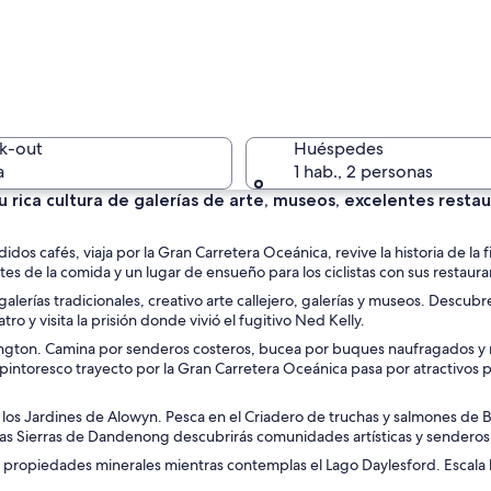
Un paisaj
k-out
Huéspedes
a
1 hab., 2 personas
u rica cultura de galerías de arte, museos, excelentes resta
Una playa
 cafés, viaja por la Gran Carretera Oceánica, revive la historia de la f
es de la comida y un lugar de ensueño para los ciclistas con sus restau
galerías tradicionales, creativo arte callejero, galerías y museos. Descu
o y visita la prisión donde vivió el fugitivo Ned Kelly.
ngton. Camina por senderos costeros, bucea por buques naufragados y n
ñas playeras coloridas, un horizonte urbano al fondo y un muelle que se ade
 El pintoresco trayecto por la Gran Carretera Oceánica pasa por atractivos
ita los Jardines de Alowyn. Pesca en el Criadero de truchas y salmones de 
 las Sierras de Dandenong descubrirás comunidades artísticas y senderos 
n propiedades minerales mientras contemplas el Lago Daylesford. Escala