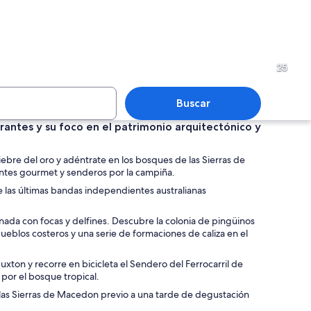
e costero con acantilados, una playa de arena y olas.
Un paisaje urbano frente al 
25
Buscar
urantes y su foco en el patrimonio arquitectónico y
 arenosa con gente caminando y jugando, rodeada de colinas verdes y casas
Paisaje rural con campos, u
iebre del oro y adéntrate en los bosques de las Sierras de
rantes gourmet y senderos por la campiña.
bre las últimas bandas independientes australianas
ada con focas y delfines. Descubre la colonia de pingüinos
ntra en el agua.
 pueblos costeros y una serie de formaciones de caliza en el
Buxton y recorre en bicicleta el Sendero del Ferrocarril de
por el bosque tropical.
 las Sierras de Macedon previo a una tarde de degustación