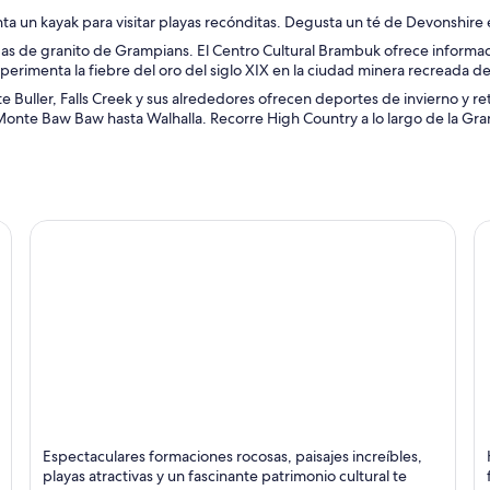
a un kayak para visitar playas recónditas. Degusta un té de Devonshire e
as de granito de Grampians. El Centro Cultural Brambuk ofrece información
xperimenta la fiebre del oro del siglo XIX en la ciudad minera recreada de
Buller, Falls Creek y sus alrededores ofrecen deportes de invierno y re
onte Baw Baw hasta Walhalla. Recorre High Country a lo largo de la Gran
Geelong
Ba
Espectaculares formaciones rocosas, paisajes increíbles,
Personas amables, Compras y Playas
Hi
playas atractivas y un fascinante patrimonio cultural te