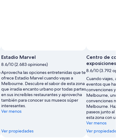
Foto tomad
Estadio Marvel
Centro de convencion
exposiciones de Melb
8.6/10 (2.683 opiniones)
8.6/10 (3.792 opiniones)
e
Aprovecha las opciones entretenidas que te
ofrece Estadio Marvel cuando vayas a
Cuando viajes, aprovecha p
Melbourne. Descubre el sabor de esta zona
eventos que habrá en Cen
que irradia encanto urbano por todas partes
convenciones y exposicion
en sus increíbles restaurantes y aprovecha
Melbourne, uno de los cen
también para conocer sus museos súper
convenciones más importa
interesantes.
Melbourne. Haz tiempo pa
Ver menos
paseos junto al río y conoce
esta zona con una atmósfera
Ver menos
Ver propiedades
Ver propiedades