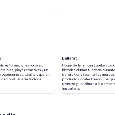
g
Ballarat
lares formaciones rocosas,
Hogar de la famosa Eureka Stock
ncreíbles, playas atractivas y un
histórica ciudad fundada durante 
e patrimonio cultural te esperan
del oro tiene fascinantes museos
udad portuaria de Victoria.
productos locales frescos, parqu
silvestre y un tributo a la democr
australiana.