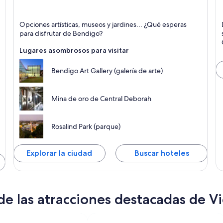
Bendigo
B
Opciones artísticas, museos y jardines... ¿Qué esperas
Arte, Museos y Histórico
para disfrutar de Bendigo?
Lugares asombrosos para visitar
Bendigo Art Gallery (galería de arte)
Mina de oro de Central Deborah
Rosalind Park (parque)
Explorar la ciudad
Buscar hoteles
e las atracciones destacadas de Vi