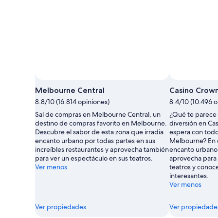
Melbourne Central
Casino Crow
8.8/10 (16.814 opiniones)
8.4/10 (10.496 o
Sal de compras en Melbourne Central, un
¿Qué te parece 
destino de compras favorito en Melbourne.
diversión en Ca
Descubre el sabor de esta zona que irradia
espera con todo
encanto urbano por todas partes en sus
Melbourne? En e
increíbles restaurantes y aprovecha también
encanto urbano 
para ver un espectáculo en sus teatros.
aprovecha para 
Ver menos
teatros y conoc
interesantes.
Ver menos
Ver propiedades
Ver propiedade