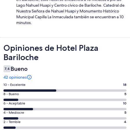
Lago Nahuel Huapi y Centro cívico de Bariloche. Catedral de
Nuestra Señora de Nahuel Huapi y Monumento Histórico
Municipal Capilla La Inmaculada también se encuentran a 10
minutos.
Opiniones
Opiniones de Hotel Plaza
Bariloche
Bueno
7,4
42 opiniones
Evaluación:
10 - Excelente
18
10
Evaluación:
8 - Bueno
5
-
8
Excelente.
Evaluación:
6 - Aceptable
10
-
18
6
Bueno.
Evaluación:
4 - Mediocre
5
de
-
5
4
42
Aceptable.
Evaluación:
2 - Terrible
4
de
-
opiniones
10
2