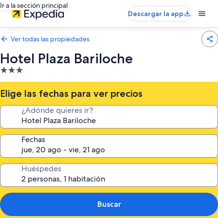
Ir a la sección principal
Descargar la app
Ver todas las propiedades
Hotel Plaza Bariloche
Propiedad
de
3.0
Elige las fechas para ver precios
estrellas
¿Adónde quieres ir?
Fechas
Huéspedes
Buscar