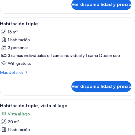
sobre
Ver disponibilidad y precio
Habitación
doble,
vista
Ver
Habitación de hotel con dos camas, pis
4
al
Habitación triple
todas
lago
16 m²
las
1 habitación
fotos
de
3 personas
Habitación
3 camas individuales o 1 cama individual y 1 cama Queen size
triple
Wifi gratuito
Más
Más detalles
detalles
sobre
Ver disponibilidad y precio
Habitación
triple
Ver
Habitación de hotel con una cama gra
6
Habitación triple, vista al lago
todas
Vista al lago
las
20 m²
fotos
de
1 habitación