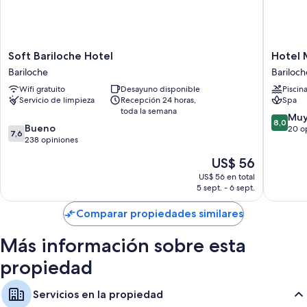
También se incluyen los siguientes beneficios adicionales en todas las
habitaciones:
Ropa de cama hipoalergénica y cunas gratuitas
Soft
Hotel
Soft Bariloche Hotel
Hotel 
Cabezales de ducha tipo lluvia, bidets y bañeras o duchas
Bariloche
Monte
Bariloche
Bariloch
Televisiones LED de 32 pulgadas con canales de televisión premium
Hotel
Claro
Wifi gratuito
Desayuno disponible
Piscin
Bariloche
Bariloch
Armarios o vestidores, calefacción y servicio de limpieza diario
Servicio de limpieza
Recepción 24 horas,
Spa
toda la semana
8.0
Muy
8,0
7.6
Bueno
de
20 o
7,6
de
238 opiniones
10,
10,
Muy
El
US$ 56
Bueno,
bueno,
precio
238
US$ 56 en total
20
actual
5 sept. - 6 sept.
opiniones
opinion
es
de
Comparar propiedades similares
US$ 56
Más información sobre esta
propiedad
Servicios en la propiedad