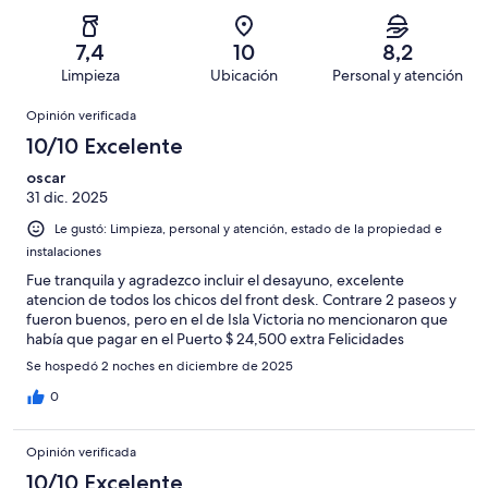
42
Mediocre.
de
-
opiniones
5
42
Terrible.
de
7,4
10
8,2
opiniones
4
42
Limpieza
Ubicación
Personal y atención
de
opiniones
Opiniones
42
Opinión verificada
opiniones
10/10 Excelente
oscar
31 dic. 2025
Le gustó: Limpieza, personal y atención, estado de la propiedad e
instalaciones
Fue tranquila y agradezco incluir el desayuno, excelente
atencion de todos los chicos del front desk. Contrare 2 paseos y
fueron buenos, pero en el de Isla Victoria no mencionaron que
había que pagar en el Puerto $ 24,500 extra Felicidades
Se hospedó 2 noches en diciembre de 2025
0
Opinión verificada
10/10 Excelente