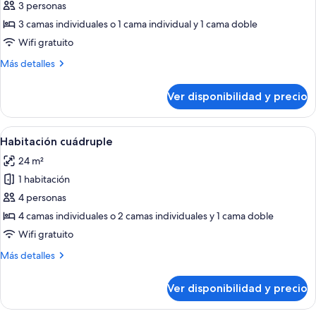
Habitación
3 personas
triple,
3 camas individuales o 1 cama individual y 1 cama doble
vista
Wifi gratuito
al
Más
Más detalles
lago
detalles
sobre
Ver disponibilidad y precio
Habitación
triple,
vista
Ver
Ropa de cama hipoalergénica y caja de
6
al
Habitación cuádruple
todas
lago
24 m²
las
1 habitación
fotos
de
4 personas
Habitación
4 camas individuales o 2 camas individuales y 1 cama doble
cuádruple
Wifi gratuito
Más
Más detalles
detalles
sobre
Ver disponibilidad y precio
Habitación
cuádruple