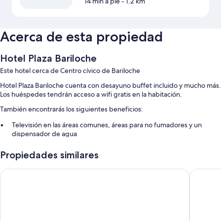
14 min a pie
- 1.2 km
Acerca de esta propiedad
Hotel Plaza Bariloche
Este hotel cerca de Centro cívico de Bariloche
Hotel Plaza Bariloche cuenta con desayuno buffet incluido y mucho más.
Los huéspedes tendrán acceso a wifi gratis en la habitación.
También encontrarás los siguientes beneficios:
Televisión en las áreas comunes, áreas para no fumadores y un
dispensador de agua
Un ascensor, resguardo de equipaje y personal multilingüe
Propiedades similares
Servicios de concierge, una caja de seguridad en la recepción y
recepción disponible las 24 horas
Soft Bariloche Hotel
Hotel Mo
Características de las habitaciones
Las 69 habitaciones están amuebladas de manera individual ofrecen
comodidades tales como wifi gratis y cajas de seguridad.