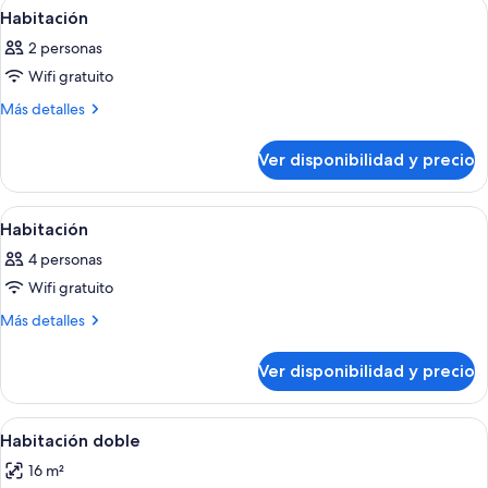
Ver
Habitación de hotel con una cama grand
6
Habitación
todas
2 personas
las
Wifi gratuito
fotos
de
Más
Más detalles
detalles
Habitación
sobre
Ver disponibilidad y precio
Habitación
Ver
Una habitación de hotel con dos cama
5
Habitación
todas
4 personas
las
Wifi gratuito
fotos
de
Más
Más detalles
detalles
Habitación
sobre
Ver disponibilidad y precio
Habitación
Ver
Una habitación de hotel ordenada con 
5
Habitación doble
todas
16 m²
las