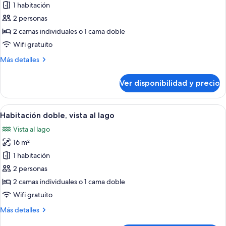
1 habitación
fotos
de
2 personas
Habitación
2 camas individuales o 1 cama doble
doble
Wifi gratuito
Más
Más detalles
detalles
sobre
Ver disponibilidad y precio
Habitación
doble
Ver
Una habitación de hotel con cama, una s
5
Habitación doble, vista al lago
todas
Vista al lago
las
16 m²
fotos
de
1 habitación
Habitación
2 personas
doble,
2 camas individuales o 1 cama doble
vista
Wifi gratuito
al
Más
Más detalles
lago
detalles