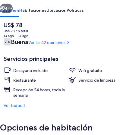
erior
Siguiente
44+
Resumen
Habitaciones
Ubicación
Políticas
El
US$ 78
precio
US$ 78 en total
actual
13 ago. - 14 ago.
es
Opiniones
Buena
7,4
Ver las 42 opiniones
7,4 de 10
de
US$ 78
Servicios principales
Desayuno incluido
Wifi gratuito
Desayuno buffet incluido todos los dí
Restaurante
Servicio de limpieza
Recepción 24 horas, toda la
semana
Ver todos
Opciones de habitación