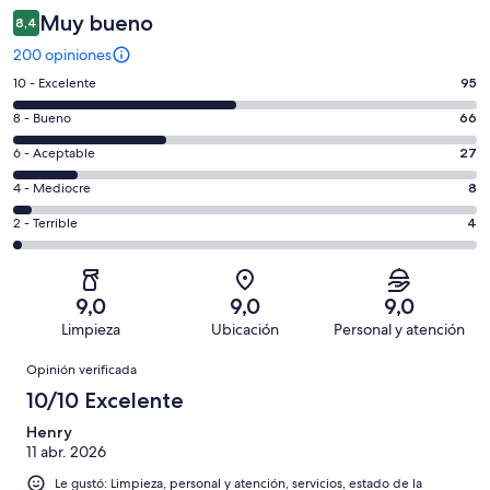
Muy bueno
8,4
200 opiniones
Evaluación:
10 - Excelente
95
10
Evaluación:
8 - Bueno
66
-
8
Excelente.
Evaluación:
6 - Aceptable
27
-
95
6
Bueno.
Evaluación:
4 - Mediocre
8
de
-
66
4
200
Aceptable.
Evaluación:
2 - Terrible
4
de
-
opiniones
27
2
200
Mediocre.
de
-
opiniones
8
200
Terrible.
de
9,0
9,0
9,0
opiniones
4
200
Limpieza
Ubicación
Personal y atención
de
opiniones
Opiniones
200
Opinión verificada
opiniones
10/10 Excelente
Henry
11 abr. 2026
Le gustó: Limpieza, personal y atención, servicios, estado de la