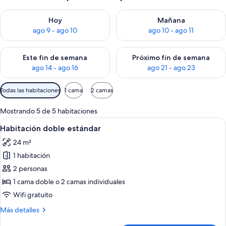
Consulta la disponibilidad para hoy ago 9 - ago 10
Consulta la disponibilidad par
Hoy
Mañana
ago 9 - ago 10
ago 10 - ago 11
Consulta la disponibilidad para este fin de semana ago 14 - ag
Consulta la disponibilidad pa
Este fin de semana
Próximo fin de semana
ago 14 - ago 16
ago 21 - ago 23
Filtros
Todas las habitaciones
1 cama
2 camas
disponibles
para
Mostrando 5 de 5 habitaciones
las
Ver
Una cama bien hecha en una habitació
14
Habitación doble estándar
habitaciones
todas
24 m²
las
1 habitación
fotos
de
2 personas
Habitación
1 cama doble o 2 camas individuales
doble
Wifi gratuito
estándar
Más
Más detalles
detalles