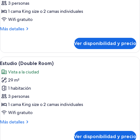
Habitación
3 personas
doble
1 cama King size o 2 camas individuales
clásica
Wifi gratuito
Más
Más detalles
detalles
sobre
Ver disponibilidad y precio
Habitación
doble
clásica
Ver
Habitación de hotel con dos camas, una
3
Estudio (Double Room)
todas
Vista a la ciudad
las
29 m²
fotos
de
1 habitación
Estudio
3 personas
(Double
1 cama King size o 2 camas individuales
Room)
Wifi gratuito
Más
Más detalles
detalles
sobre
Ver disponibilidad y precio
Estudio