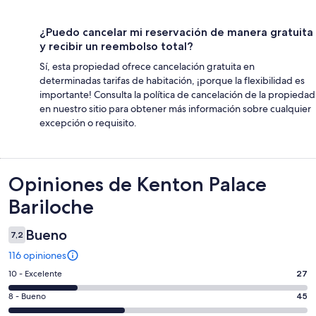
¿Puedo cancelar mi reservación de manera gratuita
y recibir un reembolso total?
Sí, esta propiedad ofrece cancelación gratuita en
determinadas tarifas de habitación, ¡porque la flexibilidad es
importante! Consulta la política de cancelación de la propiedad
en nuestro sitio para obtener más información sobre cualquier
excepción o requisito.
Opiniones
Opiniones de Kenton Palace
Bariloche
Bueno
7,2
116 opiniones
Evaluación:
10 - Excelente
27
10
Evaluación:
8 - Bueno
45
-
8