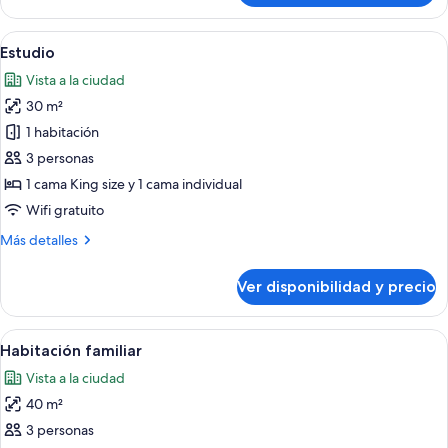
(Double
Room)
Ver
Una habitación de hotel con una cama 
4
Estudio
todas
Vista a la ciudad
las
30 m²
fotos
de
1 habitación
Estudio
3 personas
1 cama King size y 1 cama individual
Wifi gratuito
Más
Más detalles
detalles
sobre
Ver disponibilidad y precio
Estudio
Ver
Habitación de hotel con una cama gran
3
Habitación familiar
todas
Vista a la ciudad
las
40 m²
fotos
de
3 personas