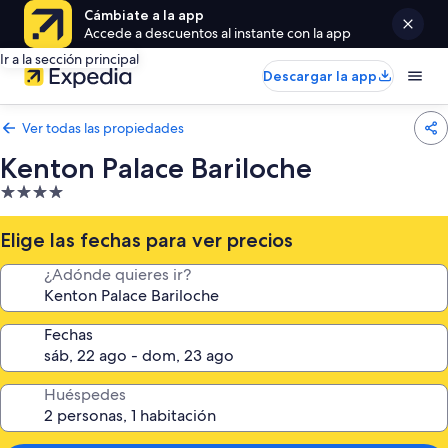
Cámbiate a la app
Accede a descuentos al instante con la app
Ir a la sección principal
Descargar la app
Ver todas las propiedades
Kenton Palace Bariloche
Propiedad
de
4.0
Elige las fechas para ver precios
estrellas
¿Adónde quieres ir?
Fechas
Huéspedes