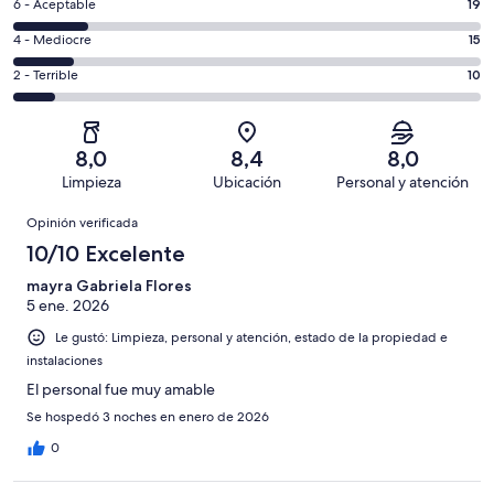
Excelente.
Evaluación:
6 - Aceptable
19
-
27
6
Bueno.
Evaluación:
4 - Mediocre
15
de
-
45
4
116
Aceptable.
Evaluación:
2 - Terrible
10
de
-
opiniones
19
2
116
Mediocre.
de
-
opiniones
15
116
Terrible.
de
8,0
8,4
8,0
opiniones
10
116
Limpieza
Ubicación
Personal y atención
de
opiniones
Opiniones
116
Opinión verificada
opiniones
10/10 Excelente
mayra Gabriela Flores
5 ene. 2026
Le gustó: Limpieza, personal y atención, estado de la propiedad e
instalaciones
El personal fue muy amable
Se hospedó 3 noches en enero de 2026
0