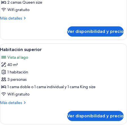
Habitación
2 camas Queen size
familiar
Wifi gratuito
Más
Más detalles
detalles
sobre
Ver disponibilidad y precio
Habitación
familiar
Ver
Una habitación de hotel con una cama 
5
Habitación superior
todas
Vista al lago
las
40 m²
fotos
de
1 habitación
Habitación
3 personas
superior
1 cama doble o 1 cama individual y 1 cama King size
Wifi gratuito
Más
Más detalles
detalles
sobre
Ver disponibilidad y precio
Habitación
superior