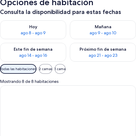
Opciones de habitación
Consulta la disponibilidad para estas fechas
Consulta la disponibilidad para hoy ago 8 - ago 9
Consulta la disponibilidad pa
Hoy
Mañana
ago 8 - ago 9
ago 9 - ago 10
Consulta la disponibilidad para este fin de semana ago 14 - ag
Consulta la disponibilidad pa
Este fin de semana
Próximo fin de semana
ago 14 - ago 16
ago 21 - ago 23
Filtros
Todas las habitaciones
2 camas
1 cama
disponibles
para
Mostrando 8 de 8 habitaciones
las
habitaciones