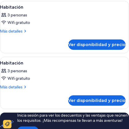
Ver
Habitación de hotel con cama, mesitas
13
Habitación
todas
3 personas
las
Wifi gratuito
fotos
de
Más
Más detalles
detalles
Habitación
sobre
Ver disponibilidad y precio
Habitación
Ver
Una habitación de hotel con una cama,
10
Habitación
todas
3 personas
las
Wifi gratuito
fotos
de
Más
Más detalles
detalles
Habitación
sobre
Ver disponibilidad y precio
Habitación
Inicia sesión para ver los descuentos y las ventajas que reúnen
los requisitos. ¡Más recompensas te llevan a más aventuras!