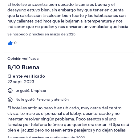
El hotel se encuentra bien ubicado la cama es buena y el
desayuno estuvo bien, sin embargo hay que tener en cuenta
que la calefacción la colocan bien fuerte y las habitaciones son
muy calientes pedimos que le bajaran a la temperatura y nos
indicaron que no podían y nos enviaron un ventilador que hacía
bastante ruido me parece que el servicio es terrible
Se hospedó 2 noches en marzo de 2025
0
Opinión verificada
8/10 Buena
Cliente verificado
22 sept. 2023
Le gustó: Limpieza
No le gustó: Personal y atención
El hotel es antiguo pero bien ubicado, muy cerca del centro
cívico. Lo malo es el personal del lobby, desinteresado y no
intentan resolver ningún problema. Poco atentos y si uno
llamaba por telefono lo único que querían era cortar. El Spa está
bien el jacuzzi pero no asean entre pasajeros y no dejan toallas
para secarse. El desayuno adecuado pero el personal amable al
Se hospedó 4 noches en septiembre de 2023