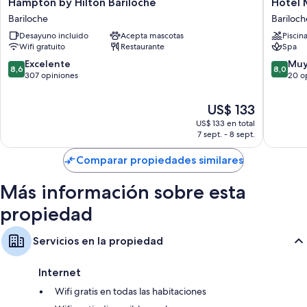
Hampton
Hotel
Hampton by Hilton Bariloche
Hotel 
gratis y cajas de seguridad.
by
Monte
Bariloche
Bariloch
Hilton
Claro
También se incluyen los siguientes beneficios adicionales en todas las
Desayuno incluido
Acepta mascotas
Piscin
Bariloche
Bariloch
habitaciones:
Wifi gratuito
Restaurante
Spa
Bariloche
8.6
8.0
Excelente
Muy
Ropa de cama hipoalergénica, colchones con pillow-top y
8,6
8,0
de
de
307 opiniones
20 o
cubrecamas
10,
10,
Baños con duchas
Excelente,
Muy
El
US$ 133
307
bueno,
Televisiones LCD de 32 pulgadas con canales de televisión por cable
precio
US$ 133 en total
opiniones
20
actual
Cunas gratuitas, servicio de limpieza diario y teléfonos
7 sept. - 8 sept.
opinion
es
de
Comparar propiedades similares
US$ 133
Más información sobre esta
propiedad
Servicios en la propiedad
Internet
Wifi gratis en todas las habitaciones