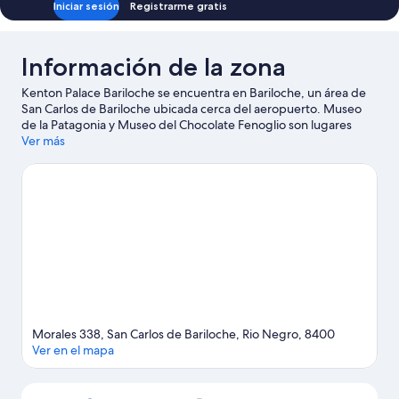
Iniciar sesión
Registrarme gratis
Información de la zona
Kenton Palace Bariloche se encuentra en Bariloche, un área de
San Carlos de Bariloche ubicada cerca del aeropuerto. Museo
de la Patagonia y Museo del Chocolate Fenoglio son lugares
culturales destacados, y algunos de los sitios emblemáticos del
Ver más
área incluyen Monumento Histórico Municipal Capilla La
Inmaculada y Tren histórico de vapor. ¿Viajas con niños? No te
pierdas Viento Blanco y Parque Ecoturístico Cerro Viejo. Disfruta
de las montañas con pistas de ski alpino, áreas de snowboard y
clases de ski, y aprovecha para practicar actividades como
patinaje sobre hielo.
Visitar nuestra guía de viaje de San Carlos
de Bariloche
Morales 338, San Carlos de Bariloche, Rio Negro, 8400
Ver en el mapa
Mapa