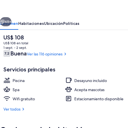
Bariloche
erior
Siguiente
45+
Resumen
Habitaciones
Ubicación
Políticas
El
US$ 108
precio
US$ 108 en total
actual
1 sept. - 2 sept.
es
Opiniones
Buena
7,2
Ver las 116 opiniones
7,2 de 10
de
US$ 108
Servicios principales
Piscina
Desayuno incluido
Desayuno completo incluido todos los
Spa
Acepta mascotas
Wifi gratuito
Estacionamiento disponible
Ver todos