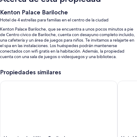
Kenton Palace Bariloche
Hotel de 4 estrellas para familias en el centro de la ciudad
Kenton Palace Bariloche, que se encuentra a unos pocos minutos a pie
de Centro cívico de Bariloche, cuenta con desayuno completo incluido,
una cafetería y un área de juegos para niños. Te invitamos a relajarte en
el spa en las instalaciones. Los huéspedes podrán mantenerse
conectados con wifi gratis en la habitación. Además, la propiedad
cuenta con una sala de juegos o videojuegos y una biblioteca.
También se incluyen los siguientes beneficios:
Propiedades similares
Una piscina techada
Hampton by Hilton Bariloche
Hotel Mo
Estacionamiento con cargo, un ascensor y 3 salas de reuniones
Asistencia turística y para la compra de entradas, áreas para no
fumadores y televisión en las áreas comunes
Resguardo de equipaje, recepción disponible las 24 horas y un salón
de eventos
Características de las habitaciones
Las 72 habitaciones incluyen comodidades como ropa de cama de alta
calidad y menús de almohadas. También brindan atenciones como wifi