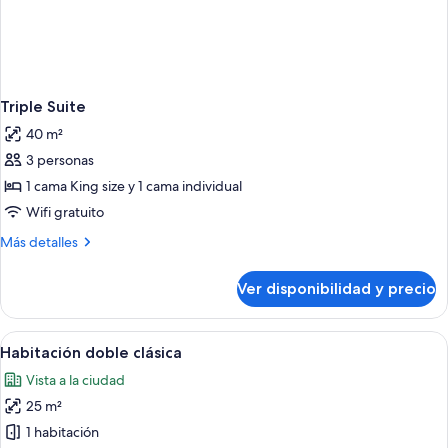
Triple Suite
40 m²
3 personas
1 cama King size y 1 cama individual
Wifi gratuito
Más
Más detalles
detalles
sobre
Ver disponibilidad y precio
Triple
Suite
Ver
Una habitación de hotel con una cama 
7
Habitación doble clásica
todas
Vista a la ciudad
las
25 m²
fotos
de
1 habitación