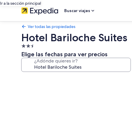
Ir a la sección principal
Buscar viajes
Ver todas las propiedades
Hotel Bariloche Suites
Propiedad
de
Elige las fechas para ver precios
2.5
¿Adónde quieres ir?
estrellas
Galería
de
fotos
de
Hotel
Bariloche
Suites