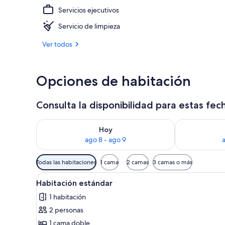
Servicios ejecutivos
Minibar, caja
Servicio de limpieza
Ver todos
Opciones de habitación
Consulta la disponibilidad para estas fec
Consulta la disponibilidad para hoy ago 8 - ago 9
Consulta la d
Hoy
ago 8 - ago 9
Filtros
Todas las habitaciones
1 cama
2 camas
3 camas o más
disponibles
Ver
Una habitación de hotel moder
para
9
Habitación estándar
todas
las
1 habitación
las
habitaciones
2 personas
fotos
de
1 cama doble