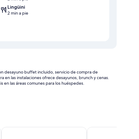
Lingüini
2 min a pie
con desayuno buffet incluido, servicio de compra de
ra en las instalaciones ofrece desayunos, brunch y cenas.
is en las áreas comunes para los huéspedes.
ios de concierge
nible las 24 horas
Hotel Monte Cervino
Hotel Nordico