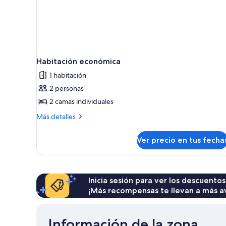
Habitación económica
1 habitación
2 personas
2 camas individuales
Más
Más detalles
detalles
sobre
Ver precio en tus fecha
Habitación
económica
Inicia sesión para ver los descuentos
¡Más recompensas te llevan a más a
Información de la zona