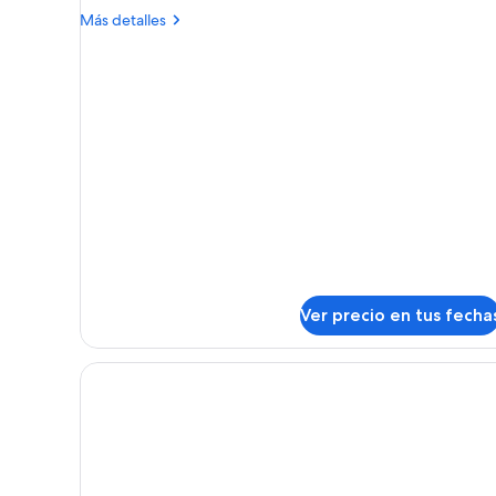
Habitación
Más
Más detalles
superior
detalles
sobre
Habitación
superior
Ver precio en tus fecha