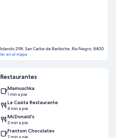
Rolando 298, San Carlos de Bariloche, Rio Negro, 8400
Ver en el mapa
Mapa
Restaurantes
Mamuschka
1 min a pie
La Casita Restaurante
4 min a pie
McDonald's
3 min a pie
Frantom Chocolates
2 min a pie