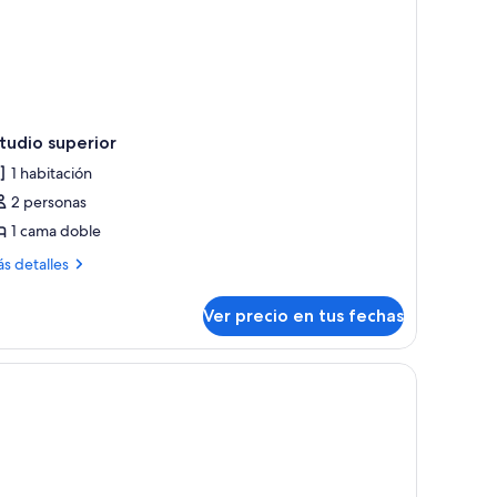
tudio superior
1 habitación
2 personas
1 cama doble
ás
s detalles
talles
bre
Ver precio en tus fechas
tudio
perior