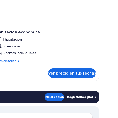
abitación económica
1 habitación
3 personas
3 camas individuales
ás
s detalles
talles
bre
Ver precio en tus fechas
bitación
onómica
Iniciar sesión
Registrarme gratis