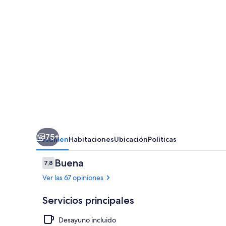
75+
Resumen
Habitaciones
Ubicación
Políticas
Opiniones
Buena
7,8
7,8 de 10
Ver las 67 opiniones
Servicios principales
Desayuno incluido