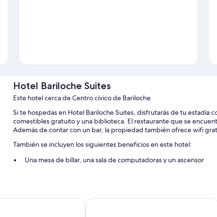
Hotel Bariloche Suites
Este hotel cerca de Centro cívico de Bariloche
Si te hospedas en Hotel Bariloche Suites, disfrutarás de tu estadía 
comestibles gratuito y una biblioteca. El restaurante que se encuent
Además de contar con un bar, la propiedad también ofrece wifi grat
También se incluyen los siguientes beneficios en este hotel:
Una mesa de billar, una sala de computadoras y un ascensor
Televisión en las áreas comunes, resguardo de equipaje y servic
Personal multilingüe, áreas para no fumadores y recepción dispo
 Select Hostel
Hotel Sol Bariloche
Características de las habitaciones