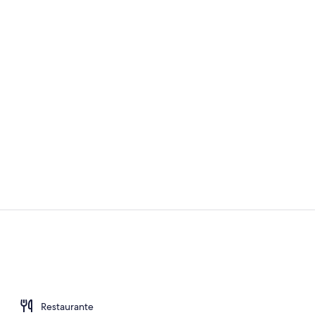
Minibar, caja
Sala de estar
Restaurante