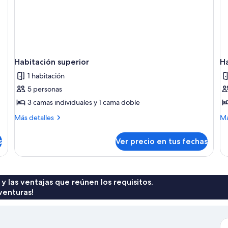
Habitación superior
H
1 habitación
5 personas
3 camas individuales y 1 cama doble
Más
M
Más detalles
Má
detalles
de
sobre
so
s
Ver precio en tus fechas
Habitación
Ha
superior
ec
 y las ventajas que reúnen los requisitos.
venturas!