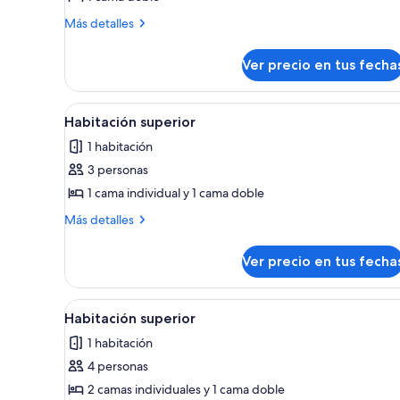
Habitación
Más
Más detalles
estándar
detalles
sobre
Ver precio en tus fecha
Habitación
estándar
Ver
Una habitación de hotel con u
6
Habitación superior
todas
1 habitación
las
3 personas
fotos
de
1 cama individual y 1 cama doble
Habitación
Más
Más detalles
superior
detalles
sobre
Ver precio en tus fecha
Habitación
superior
Ver
Un dormitorio moderno con un
7
Habitación superior
todas
1 habitación
las
4 personas
fotos
de
2 camas individuales y 1 cama doble