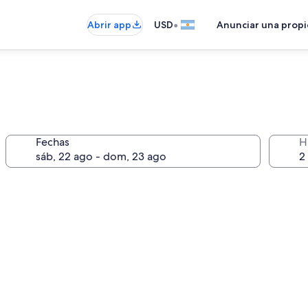
•
Abrir app
USD
Anunciar una prop
Fechas
H