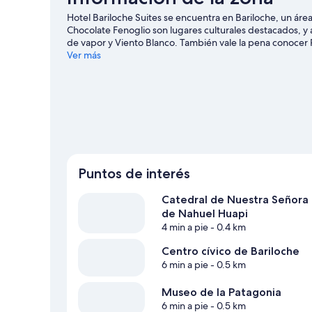
Hotel Bariloche Suites se encuentra en Bariloche, un áre
Chocolate Fenoglio son lugares culturales destacados, y a
de vapor y Viento Blanco. También vale la pena conocer 
nuestra guía de viaje de San Carlos de Bariloche
Ver más
Puntos de interés
Catedral de Nuestra Señora
de Nahuel Huapi
4 min a pie
- 0.4 km
Centro cívico de Bariloche
6 min a pie
- 0.5 km
Museo de la Patagonia
6 min a pie
- 0.5 km