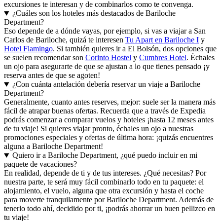
excursiones te interesan y de combinarlos como te convenga.
¿Cuáles son los hoteles más destacados de Bariloche
Department?
Eso depende de a dónde vayas, por ejemplo, si vas a viajar a San
Carlos de Bariloche, quizá te interesen
Tu Apart en Bariloche I
y
Hotel Flamingo
. Si también quieres ir a El Bolsón, dos opciones que
se suelen recomendar son
Corinto Hostel
y
Cumbres Hotel
. Échales
un ojo para asegurarte de que se ajustan a lo que tienes pensado ¡y
reserva antes de que se agoten!
¿Con cuánta antelación debería reservar un viaje a Bariloche
Department?
Generalmente, cuanto antes reserves, mejor: suele ser la manera más
fácil de atrapar buenas ofertas. Recuerda que a través de Expedia
podrás comenzar a comparar vuelos y hoteles ¡hasta 12 meses antes
de tu viaje! Si quieres viajar pronto, échales un ojo a nuestras
promociones especiales y ofertas de última hora: ¡quizás encuentres
alguna a Bariloche Department!
Quiero ir a Bariloche Department, ¿qué puedo incluir en mi
paquete de vacaciones?
En realidad, depende de ti y de tus intereses. ¿Qué necesitas? Por
nuestra parte, te será muy fácil combinarlo todo en tu paquete: el
alojamiento, el vuelo, alguna que otra excursión y hasta el coche
para moverte tranquilamente por Bariloche Department. Además de
tenerlo todo ahí, decidido por ti, ¡podrás ahorrar un buen pellizco en
tu viaje!