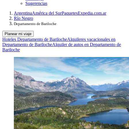
Sugerencias
Argentina
América del Sur
Paquetes
Expedia.com.ar
Río Negro
Departamento de Bariloche
Planear mi viaje
Hoteles Departamento de Bariloche
Alquileres vacacionales en
Departamento de Bariloche
Alquiler de autos en Departamento de
Bariloche