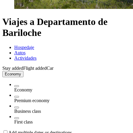
Viajes a Departamento de
Bariloche
Hospedaje
Autos
Actividades
Stay added
Flight added
Car
Economy
Economy
Premium economy
Business class
First class
Add multiple dates or destinations