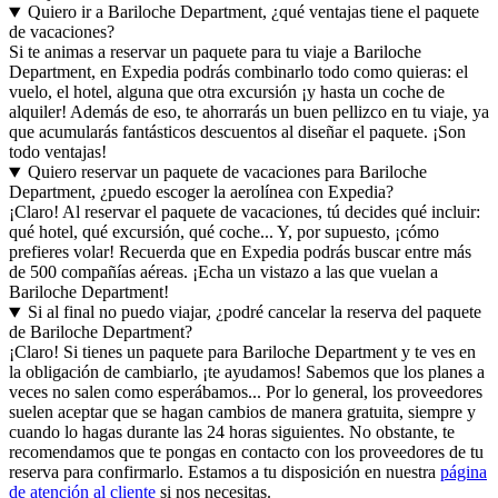
Quiero ir a Bariloche Department, ¿qué ventajas tiene el paquete
de vacaciones?
Si te animas a reservar un paquete para tu viaje a Bariloche
Department, en Expedia podrás combinarlo todo como quieras: el
vuelo, el hotel, alguna que otra excursión ¡y hasta un coche de
alquiler! Además de eso, te ahorrarás un buen pellizco en tu viaje, ya
que acumularás fantásticos descuentos al diseñar el paquete. ¡Son
todo ventajas!
Quiero reservar un paquete de vacaciones para Bariloche
Department, ¿puedo escoger la aerolínea con Expedia?
¡Claro! Al reservar el paquete de vacaciones, tú decides qué incluir:
qué hotel, qué excursión, qué coche... Y, por supuesto, ¡cómo
prefieres volar! Recuerda que en Expedia podrás buscar entre más
de 500 compañías aéreas. ¡Echa un vistazo a las que vuelan a
Bariloche Department!
Si al final no puedo viajar, ¿podré cancelar la reserva del paquete
de Bariloche Department?
¡Claro! Si tienes un paquete para Bariloche Department y te ves en
la obligación de cambiarlo, ¡te ayudamos! Sabemos que los planes a
veces no salen como esperábamos... Por lo general, los proveedores
suelen aceptar que se hagan cambios de manera gratuita, siempre y
cuando lo hagas durante las 24 horas siguientes. No obstante, te
recomendamos que te pongas en contacto con los proveedores de tu
reserva para confirmarlo. Estamos a tu disposición en nuestra
página
de atención al cliente
si nos necesitas.