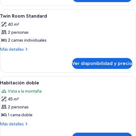
Park
Room
View
Standard
Ver
Caja de seguridad en la habitación y s
7
with
Twin Room Standard
todas
Park
40 m²
View
las
2 personas
fotos
de
2 camas individuales
Twin
Más
Más detalles
Room
detalles
sobre
Standard
Ver disponibilidad y precio
Twin
Room
Standard
Ver
Una habitación con cama, dos sillas, u
2
Habitación doble
todas
Vista a la montaña
las
45 m²
fotos
de
2 personas
Habitación
1 cama doble
doble
Más
Más detalles
detalles
sobre