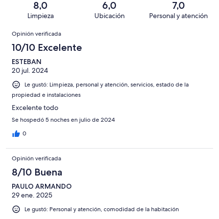
de
8,0
6,0
7,0
opiniones
0
4
Limpieza
Ubicación
Personal y atención
de
opiniones
Opiniones
4
Opinión verificada
opiniones
10/10 Excelente
ESTEBAN
20 jul. 2024
Le gustó: Limpieza, personal y atención, servicios, estado de la
propiedad e instalaciones
Excelente todo
Se hospedó 5 noches en julio de 2024
0
Opinión verificada
8/10 Buena
PAULO ARMANDO
29 ene. 2025
Le gustó: Personal y atención, comodidad de la habitación