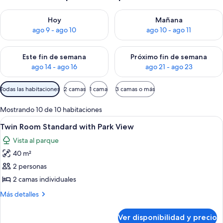
Consulta la disponibilidad para hoy ago 9 - ago 10
Consulta la disponibilidad par
Hoy
Mañana
ago 9 - ago 10
ago 10 - ago 11
Consulta la disponibilidad para este fin de semana ago 14 - ag
Consulta la disponibilidad pa
Este fin de semana
Próximo fin de semana
ago 14 - ago 16
ago 21 - ago 23
Filtros
Todas las habitaciones
2 camas
1 cama
3 camas o más
disponibles
para
Mostrando 10 de 10 habitaciones
las
Ver
Caja de seguridad en la habitación y s
6
Twin Room Standard with Park View
habitaciones
todas
Vista al parque
las
40 m²
fotos
de
2 personas
Twin
2 camas individuales
Room
Más
Más detalles
Standard
detalles
with
sobre
Ver disponibilidad y precio
Twin