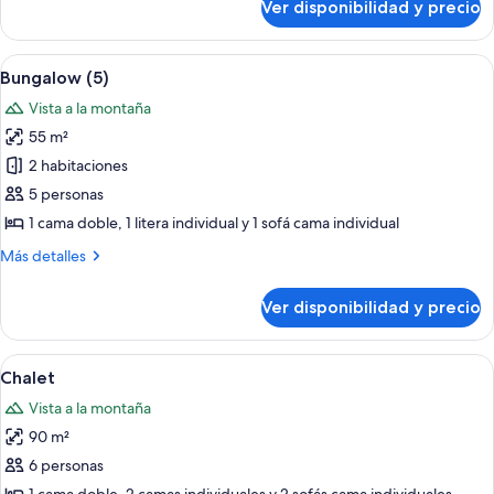
Ver disponibilidad y precio
Habitación
doble
Ver
Una habitación acogedora con una ca
2
Bungalow (5)
todas
Vista a la montaña
las
55 m²
fotos
de
2 habitaciones
Bungalow
5 personas
(5)
1 cama doble, 1 litera individual y 1 sofá cama individual
Más
Más detalles
detalles
sobre
Ver disponibilidad y precio
Bungalow
(5)
Ver
Un baño con una bañera grande, un l
1
Chalet
todas
Vista a la montaña
las
90 m²
fotos
de
6 personas
Chalet