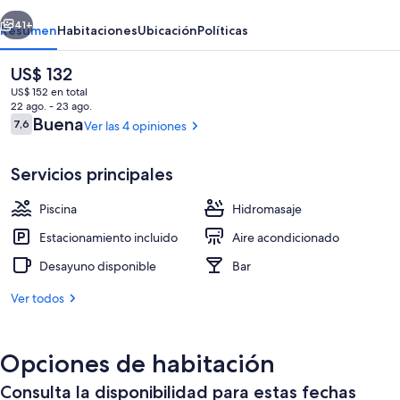
erior
Siguiente
41+
Resumen
Habitaciones
Ubicación
Políticas
El
US$ 132
precio
US$ 152 en total
actual
22 ago. - 23 ago.
es
Opiniones
Buena
7,6
Ver las 4 opiniones
7,6 de 10
de
US$ 132
Servicios principales
Piscina
Hidromasaje
Una piscina techada
Estacionamiento incluido
Aire acondicionado
Desayuno disponible
Bar
Ver todos
Opciones de habitación
Consulta la disponibilidad para estas fechas