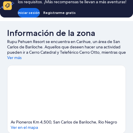
los requisitos. ¡Más recompensas te llevan a más aventuras!
Iniciar sesión
Registrarme gratis
Información de la zona
Rupu Pehuen Resort se encuentra en Carihue, un área de San
Carlos de Bariloche. Aquellos que deseen hacer una actividad
pueden ir a Cerro Catedral y Teleférico Cerro Otto, mientras que
quienes deseen conocer los puntos de interés del área pueden
Ver más
optar por Viento Blanco y Parque Ecoturístico Cerro Viejo.
También vale la pena conocer Tren histórico de vapor y
Laberinto Cerro Otto. Encontrarás muchas opciones para
conocer la zona con actividades como ski en los alrededores.
Visitar nuestra guía de viaje de San Carlos de Bariloche
Av Pioneros Km 4,500, San Carlos de Bariloche, Rio Negro
Ver en el mapa