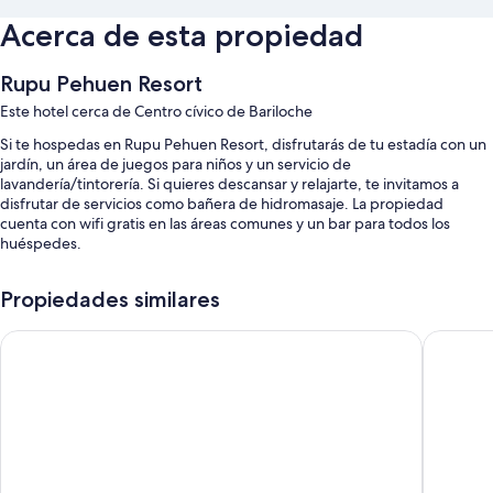
Acerca de esta propiedad
Rupu Pehuen Resort
Este hotel cerca de Centro cívico de Bariloche
Si te hospedas en Rupu Pehuen Resort, disfrutarás de tu estadía con un
jardín, un área de juegos para niños y un servicio de
lavandería/tintorería. Si quieres descansar y relajarte, te invitamos a
disfrutar de servicios como bañera de hidromasaje. La propiedad
cuenta con wifi gratis en las áreas comunes y un bar para todos los
huéspedes.
También se incluyen los siguientes beneficios:
Propiedades similares
Una piscina techada y una piscina para niños
Hotel Nevada Bariloche
Edificio
Estacionamiento gratis
Desayuno a la carta con cargo, una cancha de tenis al aire libre y
check-out exprés
Check-in exprés, asistencia turística y para la compra de entradas y
resguardo de equipaje
Características de las habitaciones