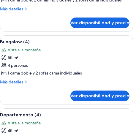
1 cama doble, 2 camas individuales y 2 sofás cama individuales
Más
Más detalles
detalles
sobre
Ver disponibilidad y precio
Chalet
Ver
Una habitación acogedora con una ca
2
Bungalow (4)
todas
Vista a la montaña
las
55 m²
fotos
de
4 personas
Bungalow
1 cama doble y 2 sofás cama individuales
(4)
Más
Más detalles
detalles
sobre
Ver disponibilidad y precio
Bungalow
(4)
Ver
Una sala de estar acogedora con un s
2
Departamento (4)
todas
Vista a la montaña
las
45 m²
fotos