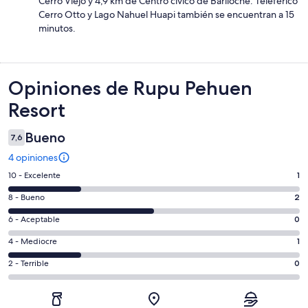
Cerro Viejo y 4,9 km de Centro cívico de Bariloche. Teleférico
Cerro Otto y Lago Nahuel Huapi también se encuentran a 15
minutos.
Opiniones
Opiniones de Rupu Pehuen
Resort
Bueno
7,6
4 opiniones
Evaluación:
10 - Excelente
1
10
Evaluación:
8 - Bueno
2
-
8
Excelente.
Evaluación:
6 - Aceptable
0
-
1
6
Bueno.
Evaluación:
4 - Mediocre
1
de
-
2
4
4
Aceptable.
Evaluación:
2 - Terrible
0
de
-
opiniones
0
2
4
Mediocre.
de
-
opiniones
1
4
Terrible.