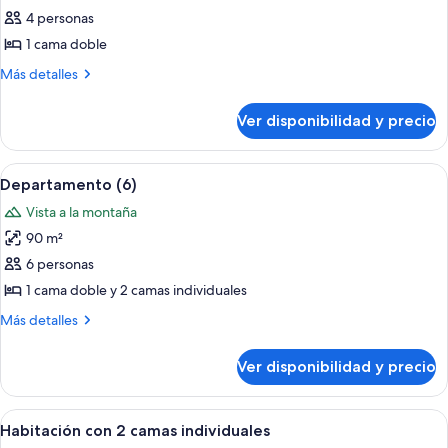
de
4 personas
Departamento
1 cama doble
(4)
Más
Más detalles
detalles
sobre
Ver disponibilidad y precio
Departamento
(4)
Ver
Habitación de hotel con dos camas, un es
3
Departamento (6)
todas
Vista a la montaña
las
90 m²
fotos
de
6 personas
Departamento
1 cama doble y 2 camas individuales
(6)
Más
Más detalles
detalles
sobre
Ver disponibilidad y precio
Departamento
(6)
Ver
Un baño con una bañera grande, un l
1
Habitación con 2 camas individuales
todas