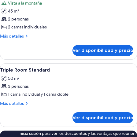
Vista a la montaña
las
45 m²
fotos
de
2 personas
Habitación
2 camas individuales
con
Más
Más detalles
2
detalles
camas
sobre
Ver disponibilidad y precio
Habitación
individuales
con
2
Ver
Caja de seguridad en la habitación y s
6
camas
Triple Room Standard
todas
individuales
50 m²
las
3 personas
fotos
de
1 cama individual y 1 cama doble
Triple
Más
Más detalles
Room
detalles
sobre
Standard
Ver disponibilidad y precio
Triple
Room
Standard
Inicia sesión para ver los descuentos y las ventajas que reúnen