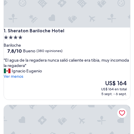
Sheraton Bariloche Hotel
1. Sheraton Bariloche Hotel
Propiedad
de
Bariloche
4.0
7.8
7,8/10
Bueno
(380 opiniones)
de
estrellas
"
"El agua de la regadera nunca salió caliente era tibia, muy incomoda
10,
E
la regadera"
Bueno,
l
Ignacio Eugenio
(380
a
Ver menos
opiniones)
g
El
US$ 164
u
precio
US$ 164 en total
a
actual
5 sept. - 6 sept.
d
es
e
de
NH Edelweiss Bariloche
l
US$ 164
a
r
e
g