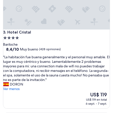
a
t
i
b
i
a
,
Hotel Cristal
3. Hotel Cristal
m
u
Propiedad
y
de
Bariloche
i
4.0
8.4
8,4/10
Muy bueno
(428 opiniones)
n
de
estrellas
c
"
"La habitación fue buena generalmente y el personal muy amable. El
10,
o
L
lugar es muy céntrico y bueno. Lamentablemente 2 problemas
Muy
m
a
mayores para mi: una connection mala de wifi no puedes trabajar
bueno,
o
h
con la computadora, ni recibir mensajes en el teléfono. La segunda-
(428
d
a
el spa, solamente el uso de la sauna cuesta mucho! No pensaba que
opiniones)
a
b
no es parte de la invitación."
l
i
DORON
a
t
Ver menos
r
a
El
US$ 119
e
c
precio
US$ 119 en total
g
i
actual
6 sept. - 7 sept.
a
ó
es
d
n
de