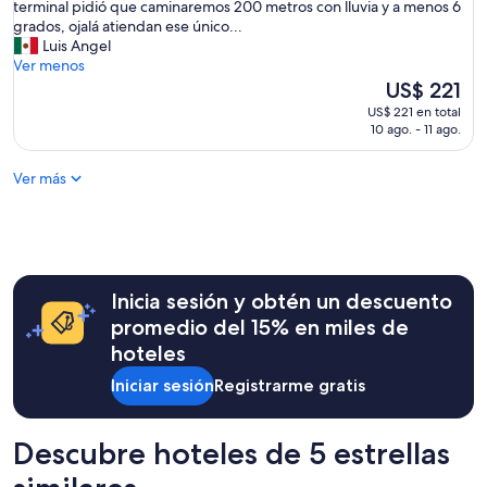
a
terminal pidió que caminaremos 200 metros con lluvia y a menos 6
r
r
grados, ojalá atiendan ese único...
s
e
Luis Angel
o
s
Ver menos
n
s
El
US$ 221
a
i
precio
l
US$ 221 en total
m
actual
10 ago. - 11 ago.
m
p
es
u
l
de
y
Ver más
e
US$ 221
a
m
m
e
a
n
b
t
l
e
e
Inicia sesión y obtén un descuento
i
.
n
promedio del 15% en miles de
E
c
l
hoteles
r
l
e
Iniciar sesión
Registrarme gratis
u
í
g
b
a
l
r
Descubre hoteles de 5 estrellas
e
e
,
s