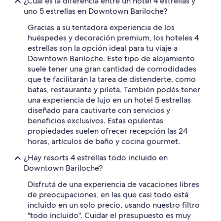
¿Cuál es la diferencia entre un hotel 4 estrellas y
d
t
e
uno 5 estrellas en Downtown Bariloche?
a
w
f
Gracias a su tentadora experiencia de los
i
f
f
huéspedes y decoración premium, los hoteles 4
e
i
estrellas son la opción ideal para tu viaje a
s
n
Downtown Bariloche. Este tipo de alojamiento
f
o
suele tener una gran cantidad de comodidades
a
p
n
que te facilitarán la tarea de distenderte, como
u
t
batas, restaurante y pileta. También podés tener
e
á
d
una experiencia de lujo en un hotel 5 estrellas
s
e
diseñado para cautivarte con servicios y
t
s
beneficios exclusivos. Estas opulentas
i
t
propiedades suelen ofrecer recepción las 24
c
r
o
horas, artículos de baño y cocina gourmet.
a
y
b
¿Hay resorts 4 estrellas todo incluido en
m
a
u
Downtown Bariloche?
j
y
a
Disfrutá de una experiencia de vacaciones libres
s
r
e
de preocupaciones, en las que casi todo está
c
r
incluido en un solo precio, usando nuestro filtro
o
v
n
"todo incluido". Cuidar el presupuesto es muy
i