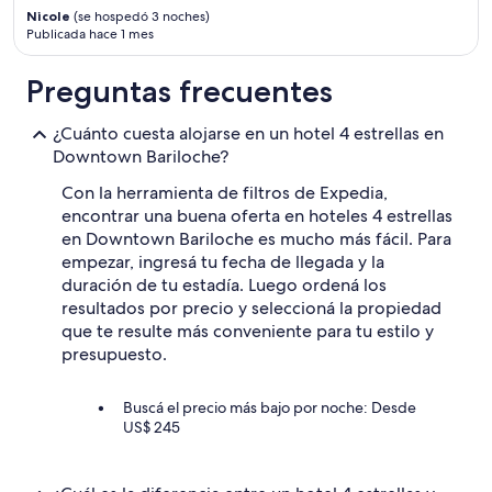
s
l
Nicole
(se hospedó 3 noches)
p
e
Publicada hace 1 mes
a
p
r
a
a
Preguntas frecuentes
r
m
a
i
v
¿Cuánto cuesta alojarse en un hotel 4 estrellas en
:
i
Downtown Bariloche?
u
a
n
j
Con la herramienta de filtros de Expedia,
a
a
encontrar una buena oferta en hoteles 4 estrellas
c
r
en Downtown Bariloche es mucho más fácil. Para
o
e
n
empezar, ingresá tu fecha de llegada y la
n
n
duración de tu estadía. Luego ordená los
f
e
resultados por precio y seleccioná la propiedad
a
c
m
que te resulte más conveniente para tu estilo y
t
i
presupuesto.
i
l
o
i
n
Buscá el precio más bajo por noche: Desde
a
m
US$ 245
.
a
E
l
l
a
s