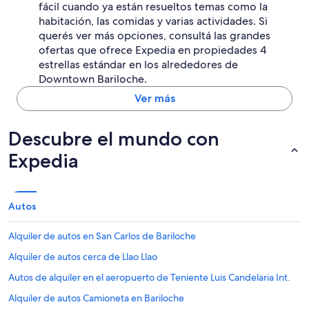
l
fácil cuando ya están resueltos temas como la
c
a
habitación, las comidas y varias actividades. Si
i
c
querés ver más opciones, consultá las grandes
a
o
l
ofertas que ofrece Expedia en propiedades 4
m
.
estrellas estándar en los alrededores de
p
N
u
Downtown Bariloche.
u
t
e
Ver más
a
s
d
t
o
Descubre el mundo con
r
r
o
a
Expedia
ú
,
n
n
i
i
c
r
Autos
o
e
i
c
n
Alquiler de autos en San Carlos de Bariloche
i
c
b
Alquiler de autos cerca de Llao Llao
o
i
n
r
Autos de alquiler en el aeropuerto de Teniente Luis Candelaria Int.
v
m
e
Alquiler de autos Camioneta en Bariloche
e
n