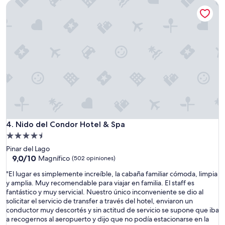
Nido del Condor Hotel & Spa
e
f
US$ 119
r
u
a
e
"
b
u
e
n
a
g
e
n
e
r
a
Nido del Condor Hotel & Spa
4. Nido del Condor Hotel & Spa
l
Propiedad
m
de
Pinar del Lago
e
4.5
9.0
9,0/10
Magnífico
(502 opiniones)
n
de
estrellas
t
"
"El lugar es simplemente increíble, la cabaña familiar cómoda, limpia
10,
e
E
y amplia. Muy recomendable para viajar en familia. El staff es
Magnífico,
y
l
fantástico y muy servicial. Nuestro único inconveniente se dio al
(502
e
l
solicitar el servicio de transfer a través del hotel, enviaron un
opiniones)
l
u
conductor muy descortés y sin actitud de servicio se supone que iba
p
g
a recogernos al aeropuerto y dijo que no podía estacionarse en la
e