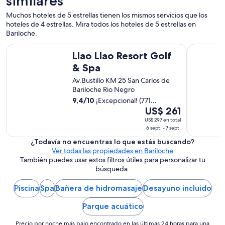
similares
l
m
a
Muchos hoteles de 5 estrellas tienen los mismos servicios que los
u
c
hoteles de 4 estrellas. Mira todos los hoteles de 5 estrellas en
y
a
Bariloche.
c
b
é
Llao Llao Resort Golf & Spa
Radisson B
a
n
Llao Llao Resort Golf
ñ
t
& Spa
a
r
f
i
Av.Bustillo KM 25 San Carlos de
a
c
Bariloche Rio Negro
m
o
9,4
/
10
¡Excepcional! (771
i
y
Del
opiniones)
US$ 261
l
b
6
i
US$ 297 en total
u
6 sept. - 7 sept.
a
sept
e
r
al
¿Todavía no encuentras lo que estás buscando?
n
c
Ver todas las propiedades en Bariloche
7
o
ó
También puedes usar estos filtros útiles para personalizar tu
.
sept,
m
búsqueda.
L
el
o
a
precio
d
Piscina
Spa
Bañera de hidromasaje
Desayuno incluido
m
a
por
e
,
noche
Parque acuático
n
l
es
t
i
Precio por noche más bajo encontrado en las últimas 24 horas para una
a