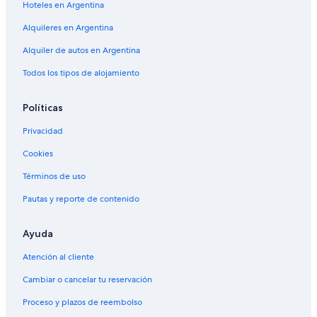
e
Hoteles en Argentina
n
Alquiler de autos cerca de Cerro Otto
r
d
v
Alquileres en Argentina
a
i
-
Alquiler de autos en Argentina
c
e
i
l
Todos los tipos de alojamiento
o
s
d
p
e
Políticas
a
t
,
r
Privacidad
s
a
o
n
Cookies
l
s
a
Términos de uso
f
m
e
e
Pautas y reporte de contenido
r
n
a
t
t
Ayuda
e
r
e
a
Atención al cliente
l
v
u
Cambiar o cancelar tu reservación
é
s
s
o
Proceso y plazos de reembolso
d
d