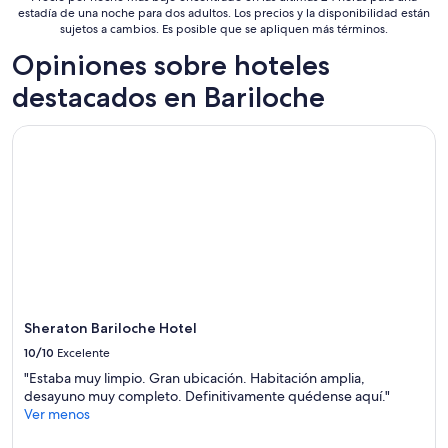
de
m
estadía de una noche para dos adultos. Los precios y la disponibilidad están
b
US$ 261
p
sujetos a cambios. Es posible que se apliquen más términos.
l
i
e
Opiniones sobre hoteles
a
m
y
e
destacados en Bariloche
a
n
m
t
Sheraton Bariloche Hotel
p
e
l
2
i
p
a
r
.
o
M
b
u
l
y
e
r
m
e
a
c
s
Sheraton Bariloche Hotel
o
m
m
10/10
Excelente
a
e
y
"Estaba muy limpio. Gran ubicación. Habitación amplia,
n
o
desayuno muy completo. Definitivamente quédense aquí."
d
r
Ver menos
a
e
b