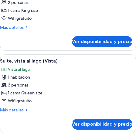
Suite,
2 personas
vista
1 cama King size
al
Wifi gratuito
lago
Más
Más detalles
(Especial)
detalles
sobre
Ver disponibilidad y precio
Suite,
vista
al
Ver
Una habitación con una bañera grande, 
8
lago
Suite, vista al lago (Vista)
todas
(Especial)
Vista al lago
las
1 habitación
fotos
de
3 personas
Suite,
1 cama Queen size
vista
Wifi gratuito
al
Más
Más detalles
lago
detalles
(Vista)
sobre
Ver disponibilidad y precio
Suite,
vista