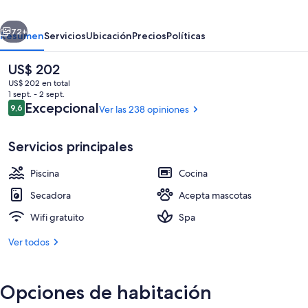
erior
Siguiente
72+
Resumen
Servicios
Ubicación
Precios
Políticas
El
US$ 202
precio
US$ 202 en total
actual
1 sept. - 2 sept.
es
Opiniones
Excepcional
9,6
Ver las 238 opiniones
9,6 de 10
de
US$ 202
Servicios principales
Piscina
Cocina
1 habitación, ropa de cama de alta ca
Secadora
Acepta mascotas
Wifi gratuito
Spa
Ver todos
Opciones de habitación