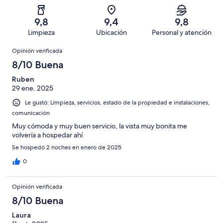
Mediocre.
de
-
opiniones
2
238
Terrible.
de
9,8
9,4
9,8
opiniones
0
238
Limpieza
Ubicación
Personal y atención
de
opiniones
Opiniones
238
Opinión verificada
opiniones
8/10 Buena
Ruben
29 ene. 2025
Le gustó: Limpieza, servicios, estado de la propiedad e instalaciones,
comunicación
Muy cómoda y muy buen servicio, la vista muy bonita me
volvería a hospedar ahí
Se hospedó 2 noches en enero de 2025
0
Opinión verificada
8/10 Buena
Laura