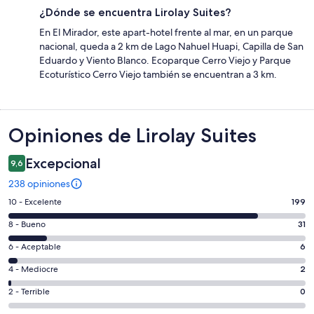
¿Dónde se encuentra Lirolay Suites?
En El Mirador, este apart-hotel frente al mar, en un parque
nacional, queda a 2 km de Lago Nahuel Huapi, Capilla de San
Eduardo y Viento Blanco. Ecoparque Cerro Viejo y Parque
Ecoturístico Cerro Viejo también se encuentran a 3 km.
Opiniones
Opiniones de Lirolay Suites
Excepcional
9,6
238 opiniones
Evaluación:
10 - Excelente
199
10
Evaluación:
8 - Bueno
31
-
8
Excelente.
Evaluación:
6 - Aceptable
6
-
199
6
Bueno.
Evaluación:
4 - Mediocre
2
de
-
31
4
238
Aceptable.
Evaluación:
2 - Terrible
0
de
-
opiniones
6
2
238