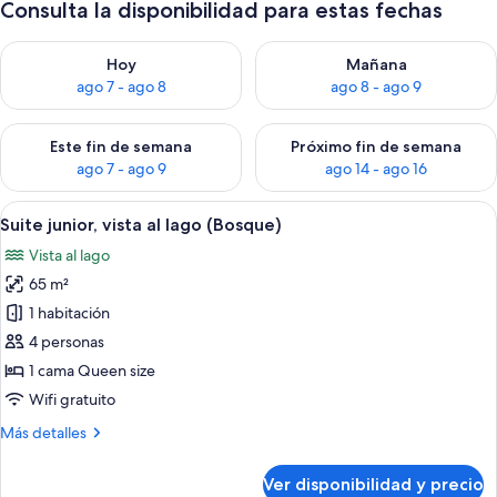
Consulta la disponibilidad para estas fechas
Consulta la disponibilidad para hoy ago 7 - ago 8
Consulta la disponibilidad pa
Hoy
Mañana
ago 7 - ago 8
ago 8 - ago 9
Consulta la disponibilidad para este fin de semana ago 7 - ag
Consulta la disponibilidad par
Este fin de semana
Próximo fin de semana
ago 7 - ago 9
ago 14 - ago 16
Ver
Una habitación acogedora con chimene
13
Suite junior, vista al lago (Bosque)
todas
Vista al lago
las
65 m²
fotos
de
1 habitación
Suite
4 personas
junior,
1 cama Queen size
vista
Wifi gratuito
al
Más
Más detalles
lago
detalles
(Bosque)
sobre
Ver disponibilidad y precio
Suite