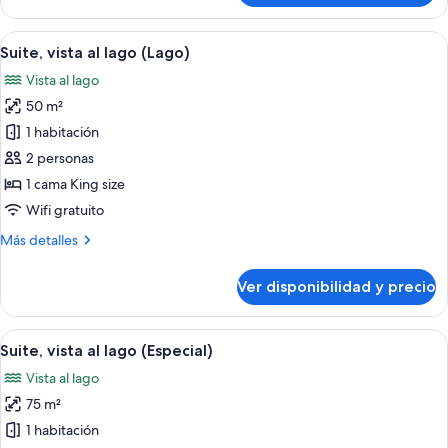
junior,
vista
Ver
Habitación de hotel con una cama grand
6
al
Suite, vista al lago (Lago)
todas
lago
Vista al lago
(Bosque)
las
50 m²
fotos
de
1 habitación
Suite,
2 personas
vista
1 cama King size
al
Wifi gratuito
lago
Más
Más detalles
(Lago)
detalles
sobre
Ver disponibilidad y precio
Suite,
vista
al
Ver
Un dormitorio con una cama grande, vi
14
lago
Suite, vista al lago (Especial)
todas
(Lago)
Vista al lago
las
75 m²
fotos
de
1 habitación