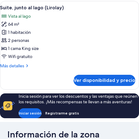
al
Ver
Un dormitorio con una cama grande, un
6
lago
Suite, junto al lago (Lirolay)
todas
(Vista)
Vista al lago
las
64 m²
fotos
de
1 habitación
Suite,
2 personas
junto
1 cama King size
al
Wifi gratuito
lago
Más
Más detalles
(Lirolay)
detalles
sobre
Ver disponibilidad y precio
Suite,
junto
al
Inicia sesión para ver los descuentos y las ventajas que reúnen
lago
los requisitos. ¡Más recompensas te llevan a más aventuras!
(Lirolay)
Iniciar sesión
Registrarme gratis
Información de la zona