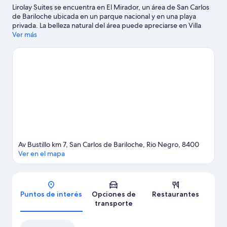
Lirolay Suites se encuentra en El Mirador, un área de San Carlos
de Bariloche ubicada en un parque nacional y en una playa
privada. La belleza natural del área puede apreciarse en Villa
Tacul y Lago Nahuel Huapi, y los puntos de interés incluyen
Ver más
Viento Blanco y Parque Ecoturístico Cerro Viejo. ¿Viajas con
niños? No te pierdas Escuela Argentina de Snowboard & Ski y
Tren histórico de vapor. Disfruta de las montañas con pistas de
ski cross-country y pistas de ski alpino, y aprovecha para
practicar actividades como trineo y moto de nieve.
Visitar
nuestra guía de viaje de San Carlos de Bariloche
Ver más apart-hoteles en San Carlos de Bariloche
Av Bustillo km 7, San Carlos de Bariloche, Rio Negro, 8400
Ver en el mapa
Mapa
Puntos de interés
Opciones de
Restaurantes
transporte