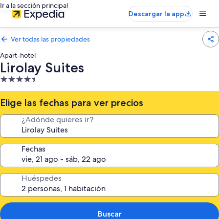
Ir a la sección principal
Descargar la app
Ver todas las propiedades
Apart-hotel
Lirolay Suites
Propiedad
de
4.5
Elige las fechas para ver precios
estrellas
¿Adónde quieres ir?
Fechas
Huéspedes
Buscar