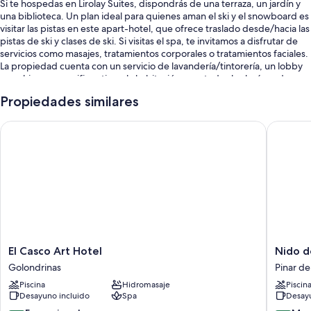
Si te hospedas en Lirolay Suites, dispondrás de una terraza, un jardín y
una biblioteca. Un plan ideal para quienes aman el ski y el snowboard es
visitar las pistas en este apart-hotel, que ofrece traslado desde/hacia las
pistas de ski y clases de ski. Si visitas el spa, te invitamos a disfrutar de
servicios como masajes, tratamientos corporales o tratamientos faciales.
La propiedad cuenta con un servicio de lavandería/tintorería, un lobby
con chimenea y wifi gratis en la habitación para todos los huéspedes.
También se incluyen los siguientes beneficios:
Propiedades similares
Una piscina al aire libre
El Casco Art Hotel
Nido del
Desayuno completo con cargo, estacionamiento con cargo y
traslado al aeropuerto ida y vuelta
Servicio de guardería con cargo, televisión en las áreas comunes y
asistencia turística y para la compra de entradas
Resguardo de equipaje, áreas para no fumadores y personal
multilingüe
Los huéspedes dejan excelentes opiniones sobre la atención del
personal
El
Nido
El Casco Art Hotel
Nido d
Casco
del
Golondrinas
Pinar de
Características de las habitaciones
Art
Condor
Piscina
Hidromasaje
Piscin
Hotel
Hotel
Todas las habitaciones están amuebladas de manera individual y
Desayuno incluido
Spa
Desayu
Golondrinas
&
cuentan con comodidades como chimeneas y ropa de cama de alta