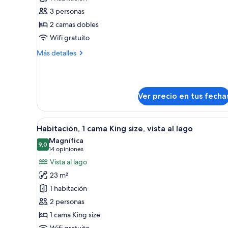
Habitación,
3 personas
2
2 camas dobles
camas
Wifi gratuito
dobles,
Más
Más detalles
vista
detalles
a
sobre
la
Habitación,
2
ciudad
Ver precio en tus fecha
camas
dobles,
vista
Ver
Habitación de hotel con una cam
a
9
Habitación, 1 cama King size, vista al lago
todas
la
Magnífica
ciudad
las
9,0
9,0 de 10
(14
14 opiniones
fotos
opiniones)
Vista al lago
de
23 m²
Habitación,
1 habitación
1
2 personas
cama
1 cama King size
King
Wifi gratuito