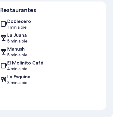
Mapa
Restaurantes
Doblecero
1 min a pie
La Juana
5 min a pie
Manush
5 min a pie
El Molinito Café
4 min a pie
La Esquina
3 min a pie