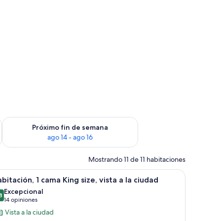
fin de semana ago 7 - ago 9
Consulta la disponibilidad para el próximo fin de semana ago 
Próximo fin de semana
ago 14 - ago 16
Mostrando 11 de 11 habitaciones
orio, silla, televisor y radiador.
er
Habitación de hotel con cama, escritorio, silla
9
bitación, 1 cama King size, vista a la ciudad
odas
Excepcional
s
8
9,8 de 10
(14
14 opiniones
otos
opiniones)
Vista a la ciudad
e