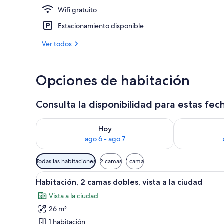
Wifi gratuito
Bar (en la pr
Estacionamiento disponible
Ver todos
Opciones de habitación
Consulta la disponibilidad para estas fec
Consulta la disponibilidad para hoy ago 6 - ago 7
Consulta la d
Hoy
ago 6 - ago 7
Filtros
Todas las habitaciones
2 camas
1 cama
disponibles
Ver
Una habitación de hotel con cama
para
12
Habitación, 2 camas dobles, vista a la ciudad
todas
las
Vista a la ciudad
las
habitaciones
26 m²
fotos
de
1 habitación