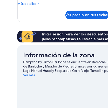
Más
Más detalles
detalles
sobre
Ver precio en tus fecha
King
Room
with
Lake
View
Inicia sesión para ver los descuentos
¡Más recompensas te llevan a más a
Información de la zona
Hampton by Hilton Bariloche se encuentra en Bariloche, u
de Bariloche y Mirador de Piedras Blancas son lugares em
Lago Nahuel Huapi y Ecoparque Cerro Viejo. También pue
Nuestra Señora de Nahuel Huapi. Diviértete en las monta
Ver más
actividades al aire libre, como paseos con raquetas de ni
Carlos de Bariloche