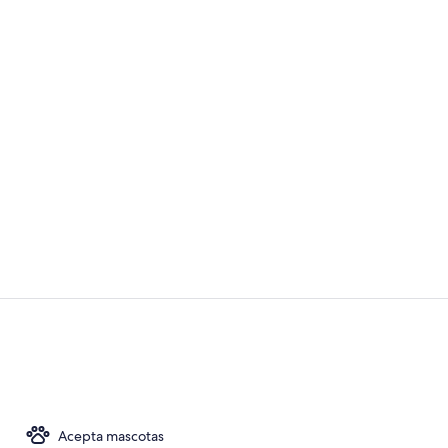
Lobby
Minibar, caja
Acepta mascotas