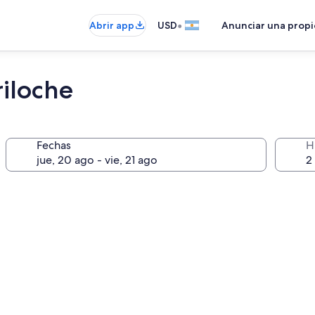
•
Abrir app
USD
Anunciar una prop
iloche
Fechas
H