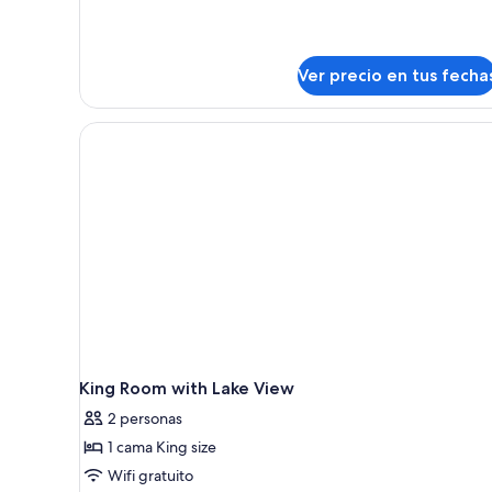
camas
individuales,
vista
al
Ver precio en tus fecha
lago
King Room with Lake View
2 personas
1 cama King size
Wifi gratuito