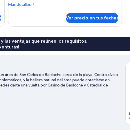
Más
Más detalles
detalles
sobre
s
Ver precio en tus fechas
2
Double
Beds
City
View
 y las ventajas que reúnen los requisitos.
venturas!
n área de San Carlos de Bariloche cerca de la playa. Centro cívico
blemáticos, y la belleza natural del área puede apreciarse en
des darte una vuelta por Casino de Bariloche y Catedral de
ñas con áreas de snowboard y clases de ski, o prueba otras
eve y patinaje sobre hielo.
Visitar nuestra guía de viaje de San