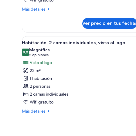
size,
vista
Más
Más detalles
al
detalles
sobre
lago
Ver precio en tus fecha
Habitación,
1
cama
Ver
Una habitación de hotel con cama
9
King
Habitación, 2 camas individuales, vista al lago
todas
size,
Magnífica
vista
las
9,0
9,0 de 10
(2
2 opiniones
al
fotos
opiniones)
Vista al lago
lago
de
23 m²
Habitación,
1 habitación
2
2 personas
camas
2 camas individuales
individuales,
vista
Wifi gratuito
al
Más
Más detalles
lago
detalles
sobre
Habitación,
2