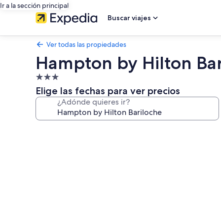
Ir a la sección principal
Buscar viajes
Ver todas las propiedades
Hampton by Hilton Bar
Propiedad
de
Elige las fechas para ver precios
3.0
¿Adónde quieres ir?
estrellas
Galería
de
fotos
de
Hampton
by
Hilton