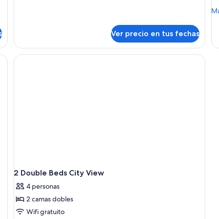
vista
2
M
Má
al
camas
de
individuales,
lago
so
con
s
Ver precio en tus fechas
Ki
acceso
R
para
wi
personas
Ci
discapacitadas,
Vi
vista
al
lago
2 Double Beds City View
4 personas
2 camas dobles
Wifi gratuito