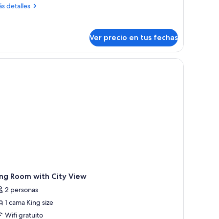
on
ás
s detalles
cceso
talles
ara
bre
bitación,
ersonas
Ver precio en tus fechas
iscapacitadas,
mas
sta
dividuales,
de madera, un televisor en la pared, una silla, una mesita y una ventana con c
n
ceso
ra
iudad
rsonas
scapacitadas,
ta
udad
ing Room with City View
2 personas
1 cama King size
Wifi gratuito