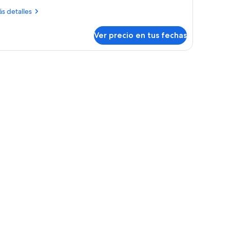
ás
s detalles
talles
bre
Ver precio en tus fechas
ng
oom
th
ty
ew