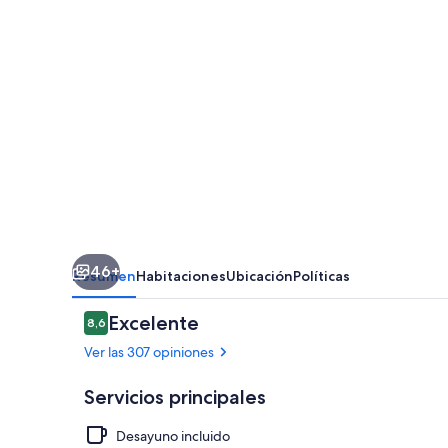
Bariloche
46+
Resumen
Habitaciones
Ubicación
Políticas
Opiniones
Excelente
8,6
8,6 de 10
Ver las 307 opiniones
Servicios principales
Desayuno incluido