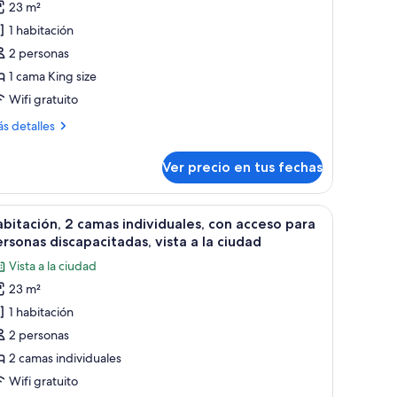
23 m²
abitación,
1 habitación
2 personas
ama
1 cama King size
ing
ze,
Wifi gratuito
sta
ás
s detalles
talles
bre
Ver precio en tus fechas
bitación,
iudad
ma
de la ventana.
orio, silla, televisor y radiador.
er
Habitación de hotel con una cama grande, un es
9
ng
bitación, 2 camas individuales, con acceso para
odas
e,
rsonas discapacitadas, vista a la ciudad
ta
s
Vista a la ciudad
otos
23 m²
e
udad
1 habitación
abitación,
2 personas
amas
2 camas individuales
ndividuales,
Wifi gratuito