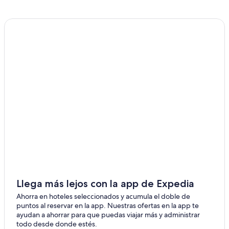
Autos de alquiler en el aeropuerto de A. Internacional
Governor Francisco Gabrielli
Alquiler de autos en Mendoza
Alquiler de autos en Chacras de Coria
Alquiler de autos en Maipú
Alquiler de autos en Las Heras
Alquiler de autos en Rivadavia
Alquiler de autos Camioneta en Mendoza
Alquiler de autos cerca de Lago Potrerillos
Alquiler de autos en Potrerillos
Alquiler de autos cerca de Departamento Capital
Alquiler de autos cerca de Mendoza
Llega más lejos con la app de Expedia
Alquiler de autos cerca de Centro de la ciudad de
Mendoza
Ahorra en hoteles seleccionados y acumula el doble de
puntos al reservar en la app. Nuestras ofertas en la app te
ayudan a ahorrar para que puedas viajar más y administrar
todo desde donde estés.