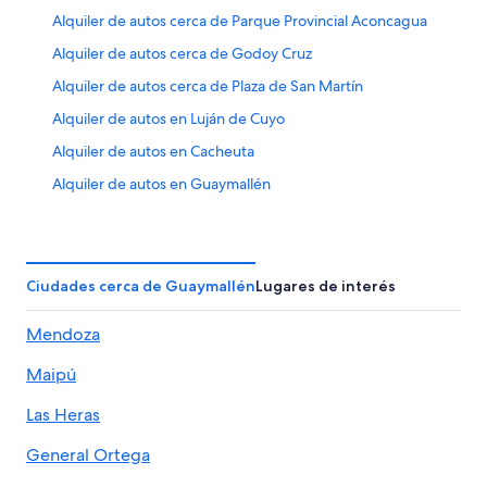
Alquiler de autos cerca de Parque Provincial Aconcagua
Alquiler de autos cerca de Godoy Cruz
Alquiler de autos cerca de Plaza de San Martín
Alquiler de autos en Luján de Cuyo
Alquiler de autos en Cacheuta
Alquiler de autos en Guaymallén
Alquiler de autos Económico en Mendoza
Alquiler de autos cerca de Arena Maipú
Alquiler de autos cerca de Departamento Las Heras
Ciudades cerca de Guaymallén
Lugares de interés
Alquiler de autos cerca de Bodega de vino Susana Balbo
Mendoza
Wines
Alquiler de autos en San Martín
Maipú
Alquiler de autos en Vistalba
Las Heras
Alquiler de autos en Palmira
General Ortega
Alquiler de autos cerca de Dorrego