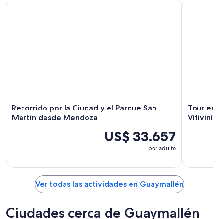
Recorrido por la Ciudad y el Parque San Martín desde Men
Tour en Bi
Recorrido por la Ciudad y el Parque San
Tour en 
Martín desde Mendoza
Vitivini
US$ 33.657
por adulto
Ver todas las actividades en Guaymallén
Ciudades cerca de Guaymallén