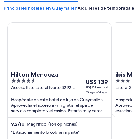
Principales hoteles en Guaymallén
Alquileres de temporada en
Hilton Mendoza
ibis Mendoz
Hilton Mendoza
ibis Me
4.5
Del
3
US$ 139
out
13
out
Acceso Este Lateral Norte 3292
Lateral Sur
US$ 139 en total
Guaymallen Mendoza
13 ago. - 14 ago.
Guaymallen
of
ago
of
Hospédate en este hotel de lujo en Guaymallén.
Hospédate e
5
al
5
Aprovecha el acceso a wifi gratis, el spa de
Aprovecha el
14
servicio completo y el casino. Estarás muy cerca
estacionamie
ago,
de atracciones como ...
cerca de atr
el
9,2
/
10
¡Magnífico! (164 opiniones)
precio
"Estacionamiento lo cobran a parte"
por