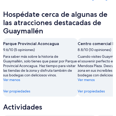
esta
Guaymallén
propiedades
precios
noche,
para
en
de
Hospédate cerca de algunas de
6
mañana
Guaymallén
propiedades
ago
por
para
en
las atracciones destacadas de
-
la
este
Guaymallén
Guaymallén
7
noche,
fin
para
ago
7
de
el
ago
semana,
próximo
Parque Provincial Aconcagua
Centro comercial 
-
7
fin
9.6/10 (5 opiniones)
8.8/10 (10 opiniones)
8
ago
de
Para saber más sobre la historia de
Cuando visites Guaymal
ago
-
semana,
Guaymallén, solo tienes que pasar por Parque
el souvenir perfecto en
9
14
Provincial Aconcagua. Haz tiempo para visitar
Mendoza Plaza. Descubr
ago
ago
las tiendas de la zona y disfruta también de
zona en sus increíbles r
-
sus bodegas con deliciosos vinos.
bodegas con deliciosos 
Ver menos
16
Ver menos
ago
Ver propiedades
Ver propiedades
Actividades