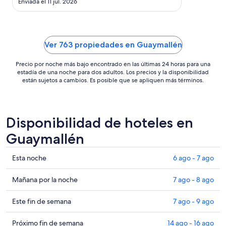
noche
Enviada el 11 jul. 2026
es
de
US$ 139
Ver 763 propiedades en Guaymallén
Precio por noche más bajo encontrado en las últimas 24 horas para una
estadía de una noche para dos adultos. Los precios y la disponibilidad
están sujetos a cambios. Es posible que se apliquen más términos.
Disponibilidad de hoteles en
Guaymallén
Ver
Esta noche
6 ago - 7 ago
precios
de
Ver
Mañana por la noche
7 ago - 8 ago
propiedades
precios
en
de
Ver
Este fin de semana
7 ago - 9 ago
Guaymallén
propiedades
precios
para
en
de
Ver
Próximo fin de semana
14 ago - 16 ago