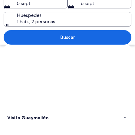
5 sept
6 sept
Huéspedes
1 hab., 2 personas
Viñedo con montañas al fondo.
Buscar
Ver mapa
Visita Guaymallén