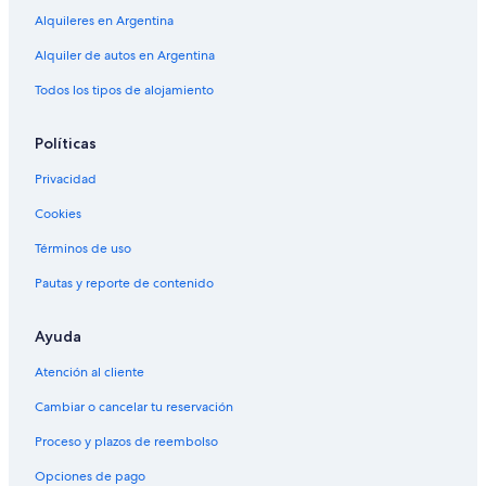
Alquiler de autos cerca de Arena Maipú
Alquileres en Argentina
Alquiler de autos cerca de Dorrego
Alquiler de autos en Argentina
Alquiler de autos Económico en Mendoza
Todos los tipos de alojamiento
Alquiler de autos en Luján de Cuyo
Políticas
Alquiler de autos en Maipú
Alquiler de autos en Guaymallén
Privacidad
Alquiler de autos en Las Vegas
Cookies
Términos de uso
Pautas y reporte de contenido
Ayuda
Atención al cliente
Cambiar o cancelar tu reservación
Proceso y plazos de reembolso
Opciones de pago