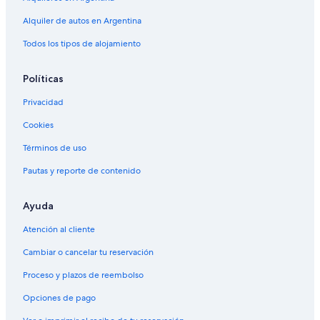
Alquiler de autos cerca de Parque Provincial Aconcagua
Alquiler de autos en Argentina
Alquiler de autos en Cacheuta
Todos los tipos de alojamiento
Alquiler de autos en Palmira
Políticas
Alquiler de autos cerca de Centro de la ciudad de Mendoza
Alquiler de autos cerca de Dorrego
Privacidad
Alquiler de autos Económico en Mendoza
Cookies
Términos de uso
Pautas y reporte de contenido
Ayuda
Atención al cliente
Cambiar o cancelar tu reservación
Proceso y plazos de reembolso
Opciones de pago