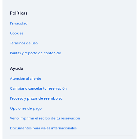
Alquiler de autos cerca de Centro de la ciudad de Mendoza
Políticas
Alquiler de autos en Vistalba
Alquiler de autos en Potrerillos
Privacidad
Cookies
Términos de uso
Pautas y reporte de contenido
Ayuda
Atención al cliente
Cambiar o cancelar tu reservación
Proceso y plazos de reembolso
Opciones de pago
Ver o imprimir el recibo de tu reservación
Documentos para viajes internacionales