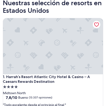
Nuestras selección de resorts en
Estados Unidos
Harrah’s Resort Atlantic City Hotel & Casino – A Caesars Re
Harrah’s Resort Atlantic City Hotel & Casino – A Caesars Re
1. Harrah’s Resort Atlantic City Hotel & Casino – A
Caesars Rewards Destination
Propiedad
de
Midtown North
4.0
7.8
7,8/10
Bueno
(13.337 opiniones)
de
estrellas
"
"Todo excelente desde el principio al final "
10,