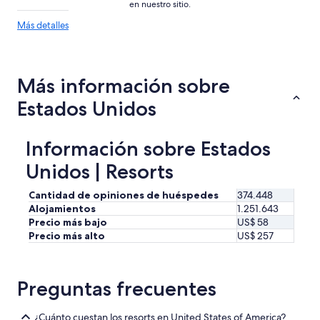
en nuestro sitio.
Más
Más detalles
detalles
sobre
las
tendencias
Más información sobre
de
precios
Estados Unidos
Información sobre Estados
Unidos | Resorts
Cantidad de opiniones de huéspedes
374.448
Alojamientos
1.251.643
Precio más bajo
US$ 58
Precio más alto
US$ 257
Preguntas frecuentes
¿Cuánto cuestan los resorts en United States of America?