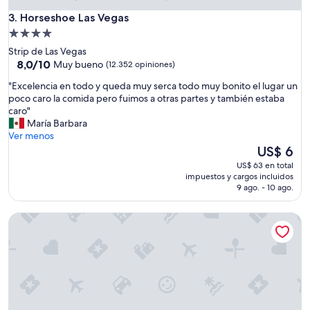
b
Horseshoe Las Vegas
e
3. Horseshoe Las Vegas
r
Propiedad
c
de
Strip de Las Vegas
a
4.0
8.0
8,0/10
Muy bueno
(12.352 opiniones)
l
de
estrellas
a
"
"Excelencia en todo y queda muy serca todo muy bonito el lugar un
10,
c
E
poco caro la comida pero fuimos a otras partes y también estaba
Muy
i
x
caro"
bueno,
e
c
María Barbara
(12.352
r
e
Ver menos
opiniones)
r
l
El
US$ 6
a
e
precio
US$ 63 en total
n
n
actual
impuestos y cargos incluidos
a
c
es
9 ago. - 10 ago.
l
i
de
a
a
US$ 6
s
Treasure Island TI Las Vegas - Handwritten Collection
e
6
n
p
t
m
o
y
d
n
o
o
y
h
q