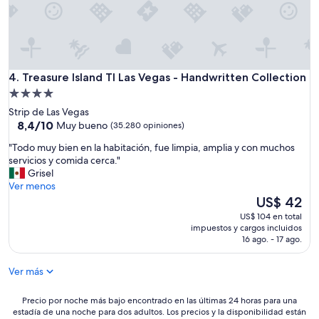
a
u
y
e
n
d
i
a
n
m
g
Treasure Island TI Las Vegas - Handwritten Collection
u
4. Treasure Island TI Las Vegas - Handwritten Collection
u
y
Propiedad
n
s
de
l
Strip de Las Vegas
e
u
4.0
8.4
8,4/10
Muy bueno
(35.280 opiniones)
r
g
de
estrellas
c
"
a
"Todo muy bien en la habitación, fue limpia, amplia y con muchos
10,
a
T
r
servicios y comida cerca."
Muy
t
o
c
Grisel
bueno,
o
d
o
Ver menos
(35.280
d
o
n
El
US$ 42
opiniones)
o
m
s
precio
US$ 104 en total
m
u
o
actual
impuestos y cargos incluidos
u
y
m
es
16 ago. - 17 ago.
y
b
b
de
b
i
r
US$ 42
o
Ver más
e
a
n
n
p
i
e
Precio
a
Precio por noche más bajo encontrado en las últimas 24 horas para una
t
estadía de una noche para dos adultos. Los precios y la disponibilidad están
n
por
r