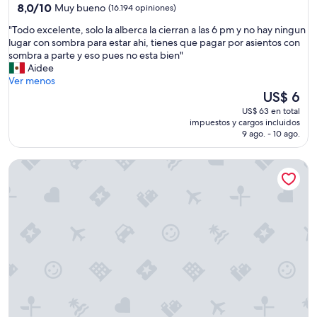
3.5
8.0
8,0/10
Muy bueno
(16.194 opiniones)
i
de
estrellas
p
"
"Todo excelente, solo la alberca la cierran a las 6 pm y no hay ningun
10,
i
T
lugar con sombra para estar ahi, tienes que pagar por asientos con
Muy
o
o
sombra a parte y eso pues no esta bien"
bueno,
a
d
Aidee
(16.194
l
o
Ver menos
opiniones)
f
e
El
US$ 6
i
x
precio
US$ 63 en total
n
c
actual
impuestos y cargos incluidos
a
e
es
9 ago. - 10 ago.
l
l
de
"
e
US$ 6
Horseshoe Las Vegas
n
t
e
,
s
o
l
o
l
a
a
l