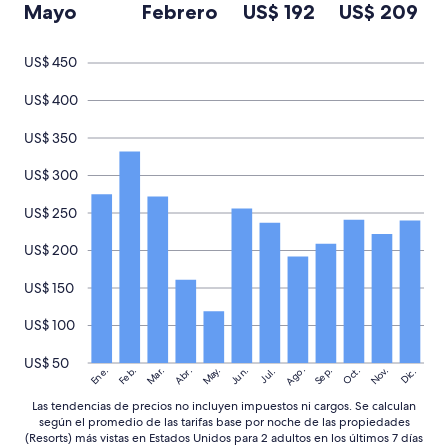
a
Mayo
Febrero
US$ 192
US$ 209
o
y
m
m
e
b
i
s
i
US$ 450
d
o
é
a
p
n
US$ 400
c
u
e
e
e
s
US$ 350
r
s
t
c
n
a
US$ 300
a
o
b
.
e
a
"
s
US$ 250
c
t
a
a
US$ 200
r
b
o
i
US$ 150
"
e
n
US$ 100
"
US$ 50
Ago.
May.
Nov.
Ene.
Feb.
Mar.
Jun.
Sep.
Oct.
Abr.
Dic.
Jul.
Las tendencias de precios no incluyen impuestos ni cargos. Se calculan
según el promedio de las tarifas base por noche de las propiedades
(Resorts) más vistas en Estados Unidos para 2 adultos en los últimos 7 días