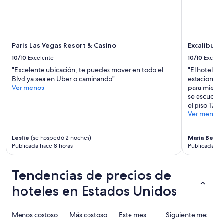
a
p
a
o
p
l
cambios.
r
e
i
Es
a
r
a
posible
s
o
y
que
i
Paris Las Vegas Resort & Casino
Excalibur
f
c
se
e
u
10/10
Excelente
10/10
Excel
o
apliquen
n
i
n
más
t
"Excelente ubicación, te puedes mover en todo el
"El hotel 
m
m
términos
o
Blvd ya sea en Uber o caminando"
estacionam
o
u
y
s
Ver menos
para miemb
s
c
condiciones.
c
se escuch
a
h
o
el piso 17
o
o
n
Ver meno
t
s
s
r
s
o
a
e
m
Leslie
(se hospedó 2 noches)
María Beg
s
Publicada hace 8 horas
Publicada h
r
b
p
v
r
a
i
a
r
Tendencias de precios de
c
a
t
i
p
e
hoteles en Estados Unidos
o
a
s
s
r
y
y
t
t
Menos costoso
Más costoso
Este mes
Siguiente mes
c
e