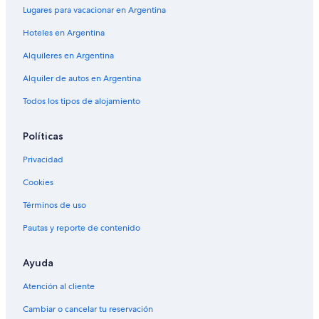
Moteles en Laguna Beach
Lugares para vacacionar en Argentina
Cabañas en Missouri
Hoteles en Argentina
Posadas en Siesta Key
Alquileres en Argentina
Moteles en Siesta Key
Alquiler de autos en Argentina
Cabañas en Lincoln Beach
Todos los tipos de alojamiento
Casas de campo en Laguna Beach
Políticas
Moteles en Homestead
Villas en Greensboro
Privacidad
Villas en Maryland
Cookies
Casas de campo en Cayuga
Términos de uso
Apartamentos en Siesta Key
Pautas y reporte de contenido
Apartamentos en Ann Arbor
Ayuda
Resorts en Lago Tahoe
Apart-Hoteles en Siesta Key
Atención al cliente
Hostels en Maryland
Cambiar o cancelar tu reservación