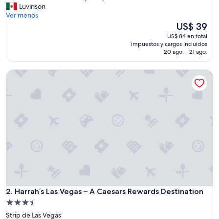
T
Luvinson
Bueno,
o
Ver menos
(13.337
d
El
US$ 39
opiniones)
o
precio
US$ 84 en total
e
actual
impuestos y cargos incluidos
x
es
20 ago. - 21 ago.
c
de
e
US$ 39
Harrah’s Las Vegas – A Caesars Rewards Destination
l
e
n
t
e
d
e
s
d
e
e
l
p
Harrah’s Las Vegas – A Caesars Rewards Destination
r
2. Harrah’s Las Vegas – A Caesars Rewards Destination
i
Propiedad
n
de
Strip de Las Vegas
c