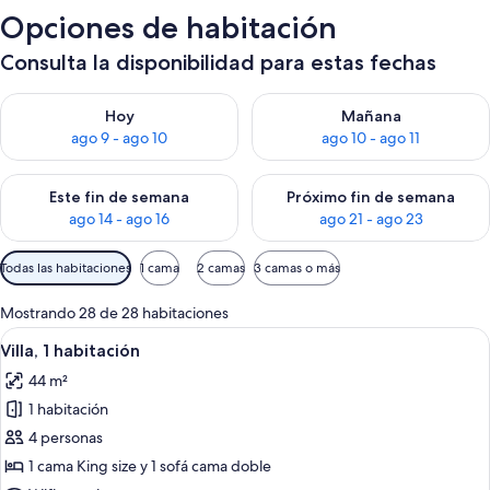
Opciones de habitación
Consulta la disponibilidad para estas fechas
Consulta la disponibilidad para hoy ago 9 - ago 10
Consulta la disponibilidad par
Hoy
Mañana
ago 9 - ago 10
ago 10 - ago 11
Consulta la disponibilidad para este fin de semana ago 14 - ag
Consulta la disponibilidad pa
Este fin de semana
Próximo fin de semana
ago 14 - ago 16
ago 21 - ago 23
Filtros
Todas las habitaciones
1 cama
2 camas
3 camas o más
disponibles
para
Mostrando 28 de 28 habitaciones
las
Ver
Una cama bien hecha con ropa blanca,
3
Villa, 1 habitación
habitaciones
todas
44 m²
las
1 habitación
fotos
de
4 personas
Villa,
1 cama King size y 1 sofá cama doble
1