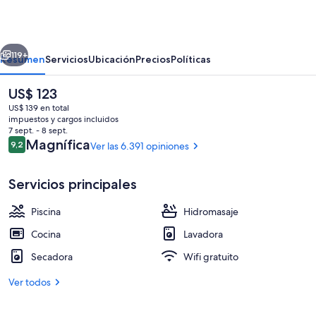
Resort
Villas,
erior
Siguiente
Lake
119+
Resumen
Servicios
Ubicación
Precios
Políticas
Buena
El
US$ 123
Vista/Orlando
precio
US$ 139 en total
actual
impuestos y cargos incluidos
es
7 sept. - 8 sept.
de
Opiniones
Magnífica
9,2
Ver las 6.391 opiniones
9,2 de 10
US$ 123
Servicios principales
6 piscinas al aire libre, camas de piscina
Piscina
Hidromasaje
Cocina
Lavadora
Secadora
Wifi gratuito
Ver todos