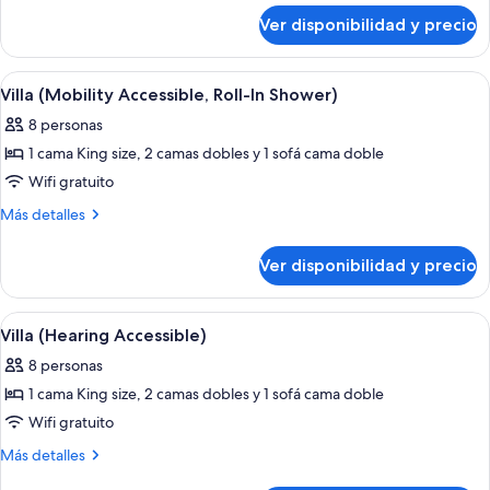
sobre
Accessible)
Ver disponibilidad y precio
Villa
(Hearing
Accessible)
Ver
Habitación de hotel con una mesa de co
6
Villa (Mobility Accessible, Roll-In Shower)
todas
8 personas
las
1 cama King size, 2 camas dobles y 1 sofá cama doble
fotos
de
Wifi gratuito
Villa
Más
Más detalles
(Mobility
detalles
sobre
Accessible,
Ver disponibilidad y precio
Villa
Roll-
(Mobility
In
Accessible,
Ver
Comedor de hotel con una mesa de made
4
Shower)
Roll-
Villa (Hearing Accessible)
todas
In
8 personas
Shower)
las
1 cama King size, 2 camas dobles y 1 sofá cama doble
fotos
de
Wifi gratuito
Villa
Más
Más detalles
(Hearing
detalles