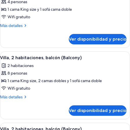
de
4 personas
Habitación,
1 cama King size y 1 sofá cama doble
1
Wifi gratuito
habitación,
Más
Más detalles
balcón
detalles
(Balcony)
sobre
Ver disponibilidad y precio
Habitación,
1
habitación,
Ver
Una sala de estar con comedor, televis
3
balcón
Villa, 2 habitaciones, balcón (Balcony)
todas
(Balcony)
2 habitaciones
las
8 personas
fotos
de
1 cama King size, 2 camas dobles y 1 sofá cama doble
Villa,
Wifi gratuito
2
Más
Más detalles
habitaciones,
detalles
balcón
sobre
Ver disponibilidad y precio
Villa,
(Balcony)
2
habitaciones,
Ver
Un comedor con una mesa redonda, sill
4
balcón
Villa, 2 habitaciones, balcón (Balcony)