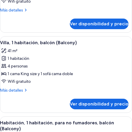
Wifi gratuito
habitación
Más
Más detalles
detalles
sobre
Ver disponibilidad y precio
Villa,
1
habitación
Ver
Una habitación de hotel con una cama gr
4
Villa, 1 habitación, balcón (Balcony)
todas
41 m²
las
1 habitación
fotos
de
4 personas
Villa,
1 cama King size y 1 sofá cama doble
1
Wifi gratuito
habitación,
Más
Más detalles
balcón
detalles
(Balcony)
sobre
Ver disponibilidad y precio
Villa,
1
habitación,
Ver
Comedor de hotel con una mesa de made
3
balcón
Habitación, 1 habitación, para no fumadores, balcón
todas
(Balcony)
(Balcony)