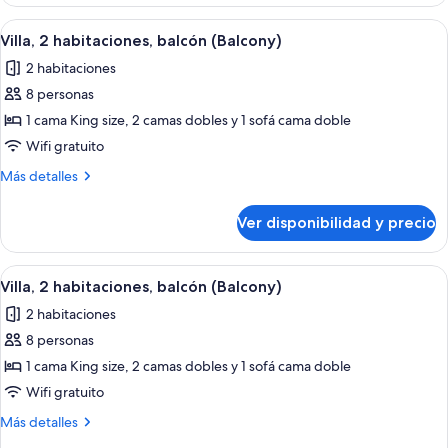
2
habitaciones,
Ver
Una sala de estar con comedor, televis
3
balcón
Villa, 2 habitaciones, balcón (Balcony)
todas
(Balcony)
2 habitaciones
las
8 personas
fotos
de
1 cama King size, 2 camas dobles y 1 sofá cama doble
Villa,
Wifi gratuito
2
Más
Más detalles
habitaciones,
detalles
balcón
sobre
Ver disponibilidad y precio
Villa,
(Balcony)
2
habitaciones,
Ver
Habitación de hotel con comedor, sofá, 
6
balcón
Villa, 2 habitaciones, balcón (Balcony)
todas
(Balcony)
2 habitaciones
las
8 personas
fotos
de
1 cama King size, 2 camas dobles y 1 sofá cama doble
Villa,
Wifi gratuito
2
Más
Más detalles
habitaciones,
detalles