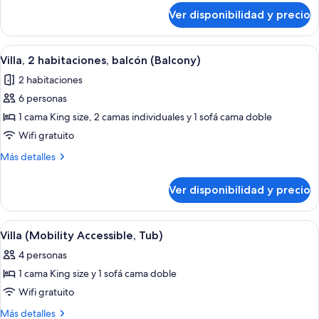
balcón
sobre
Ver disponibilidad y precio
Villa,
(Balcony)
2
habitaciones,
Ver
Una sala de estar con comedor, que in
7
balcón
Villa, 2 habitaciones, balcón (Balcony)
todas
(Balcony)
2 habitaciones
las
6 personas
fotos
de
1 cama King size, 2 camas individuales y 1 sofá cama doble
Villa,
Wifi gratuito
2
Más
Más detalles
habitaciones,
detalles
balcón
sobre
Ver disponibilidad y precio
Villa,
(Balcony)
2
habitaciones,
Ver
Una cocina moderna con armarios de m
3
balcón
Villa (Mobility Accessible, Tub)
todas
(Balcony)
4 personas
las
1 cama King size y 1 sofá cama doble
fotos
de
Wifi gratuito
Villa
Más
Más detalles