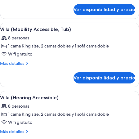
(Mobility
detalles
sobre
Accessible,
Ver disponibilidad y precio
Villa
Roll-
(Mobility
In
Accessible,
Ver
Habitación de hotel con una mesa de co
6
Shower)
Roll-
Villa (Mobility Accessible, Tub)
todas
In
8 personas
Shower)
las
1 cama King size, 2 camas dobles y 1 sofá cama doble
fotos
de
Wifi gratuito
Villa
Más
Más detalles
(Mobility
detalles
sobre
Accessible,
Ver disponibilidad y precio
Villa
Tub)
(Mobility
Accessible,
Ver
Habitación de hotel con una mesa de co
6
Tub)
Villa (Hearing Accessible)
todas
8 personas
las
1 cama King size, 2 camas dobles y 1 sofá cama doble
fotos
de
Wifi gratuito
Villa
Más
Más detalles
(Hearing
detalles