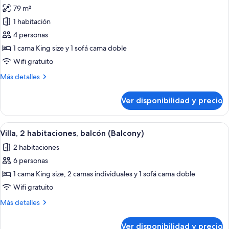
las
79 m²
fotos
1 habitación
de
4 personas
Habitación,
1
1 cama King size y 1 sofá cama doble
habitación,
Wifi gratuito
para
Más
Más detalles
no
detalles
fumadores,
sobre
Ver disponibilidad y precio
Habitación,
balcón
1
(Balcony)
habitación,
Ver
Una habitación de hotel moderna con z
10
para
Villa, 2 habitaciones, balcón (Balcony)
todas
no
2 habitaciones
fumadores,
las
balcón
6 personas
fotos
(Balcony)
de
1 cama King size, 2 camas individuales y 1 sofá cama doble
Villa,
Wifi gratuito
2
Más
Más detalles
habitaciones,
detalles
balcón
sobre
Ver disponibilidad y precio