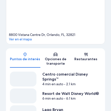
Centro de convenciones del condado de Orange y Parque
acuático Disney's Typhoon Lagoon. Las actividades como ski
acuático ofrecen una gran oportunidad de disfrutar del agua y,
si buscas un poco de adrenalina, puedes hacer paracaidismo en
los alrededores.
Visitar nuestra guía de viaje de Orlando
Ver más apart-hoteles en Orlando
8800 Vistana Centre Dr, Orlando, FL, 32821
Ver en el mapa
Mapa
Puntos de interés
Opciones de
Restaurantes
transporte
Centro comercial Disney
Springs™
4 min en auto
- 2.1 km
Resort de Walt Disney World®
6 min en auto
- 6.1 km
Lago Bryan