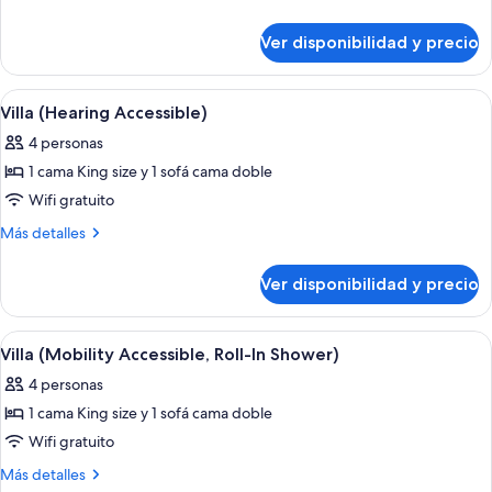
(Mobility
detalles
sobre
Accessible,
Ver disponibilidad y precio
Villa
Tub)
(Mobility
Accessible,
Ver
Comedor de hotel con una mesa de made
3
Tub)
Villa (Hearing Accessible)
todas
4 personas
las
1 cama King size y 1 sofá cama doble
fotos
de
Wifi gratuito
Villa
Más
Más detalles
(Hearing
detalles
sobre
Accessible)
Ver disponibilidad y precio
Villa
(Hearing
Accessible)
Ver
Comedor de hotel con una mesa de made
3
Villa (Mobility Accessible, Roll-In Shower)
todas
4 personas
las
1 cama King size y 1 sofá cama doble
fotos
de
Wifi gratuito
Villa
Más
Más detalles