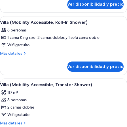
sobre
Accessible)
Ver disponibilidad y precio
Villa
(Hearing
Accessible)
Ver
Comedor de hotel con una mesa de made
3
Villa (Mobility Accessible, Roll-In Shower)
todas
8 personas
las
1 cama King size, 2 camas dobles y 1 sofá cama doble
fotos
de
Wifi gratuito
Villa
Más
Más detalles
(Mobility
detalles
sobre
Accessible,
Ver disponibilidad y precio
Villa
Roll-
(Mobility
In
Accessible,
Ver
Comedor de hotel con una mesa de made
3
Shower)
Roll-
Villa (Mobility Accessible, Transfer Shower)
todas
In
117 m²
Shower)
las
8 personas
fotos
de
2 camas dobles
Villa
Wifi gratuito
(Mobility
Más
Más detalles