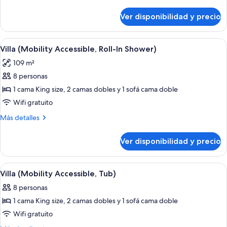
Accessible,
detalles
Transfer
sobre
Ver disponibilidad y precio
Villa
Shower)
(Mobility
Accessible,
Ver
Habitación de hotel con comedor, sofá, 
8
Transfer
Villa (Mobility Accessible, Roll-In Shower)
todas
Shower)
109 m²
las
8 personas
fotos
de
1 cama King size, 2 camas dobles y 1 sofá cama doble
Villa
Wifi gratuito
(Mobility
Más
Más detalles
Accessible,
detalles
Roll-
sobre
Ver disponibilidad y precio
Villa
In
(Mobility
Shower)
Accessible,
Ver
Una sala de estar con comedor, televis
3
Roll-
Villa (Mobility Accessible, Tub)
todas
In
8 personas
Shower)
las
1 cama King size, 2 camas dobles y 1 sofá cama doble
fotos
de
Wifi gratuito
Villa