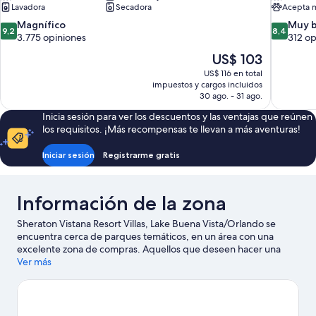
Lavadora
Secadora
Acepta 
9.2
8.4
Magnífico
Muy 
9,2
8,4
de
de
3.775 opiniones
312 op
10,
10,
El
US$ 103
Magnífico,
Muy
precio
US$ 116 en total
3.775
bueno,
actual
impuestos y cargos incluidos
opiniones
312
es
30 ago. - 31 ago.
opiniones
de
Inicia sesión para ver los descuentos y las ventajas que reúnen
US$ 103
los requisitos. ¡Más recompensas te llevan a más aventuras!
Iniciar sesión
Registrarme gratis
Información de la zona
Sheraton Vistana Resort Villas, Lake Buena Vista/Orlando se
encuentra cerca de parques temáticos, en un área con una
excelente zona de compras. Aquellos que deseen hacer una
actividad pueden ir a Club de golf Arnold Palmer's Bay Hill Club
Ver más
& Lodge y Club de golf Mystic Dunes, mientras que quienes
quieran visitar los puntos de interés más populares del área
pueden optar por Resort de Walt Disney World® y Complejo de
entretenimiento Old Town. ¿Viajas con niños? No te pierdas