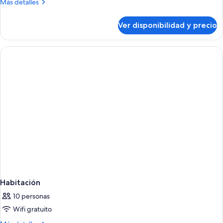
Más
Más detalles
(Mobility
detalles
sobre
Accessible,
Ver disponibilidad y precio
Villa
Tub)
(Mobility
Accessible,
Tub)
Habitación
10 personas
Wifi gratuito