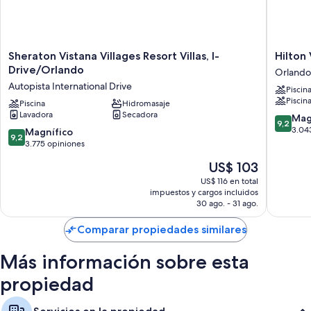
Sheraton
Hilton
Sheraton Vistana Villages Resort Villas, I-
Hilton
Vistana
Vacation
Drive/Orlando
Orlando
Villages
Club
Autopista International Drive
Piscin
Resort
Grande
Piscina
Villas,
Piscina
Hidromasaje
Villas
Lavadora
Secadora
I-
Orlando
9.2
Mag
9,2
Drive/Orlando
Orlando
de
3.04
9.2
Magnífico
9,2
Autopista
10,
de
3.775 opiniones
International
Magnífi
10,
El
US$ 103
Drive
3.043
Magnífico,
precio
opinion
3.775
US$ 116 en total
actual
impuestos y cargos incluidos
opiniones
es
30 ago. - 31 ago.
de
US$ 103
Comparar propiedades similares
Más información sobre esta
propiedad