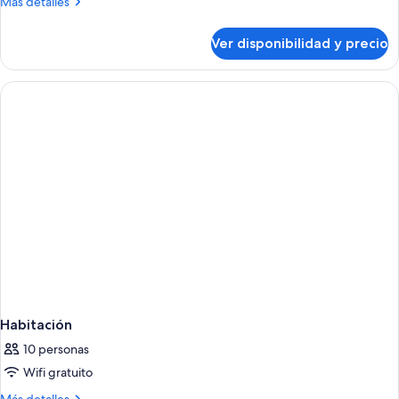
Más
Más detalles
detalles
sobre
Ver disponibilidad y precio
Habitación
Habitación
10 personas
Wifi gratuito
Más