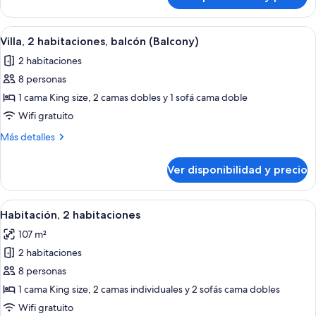
Villa,
(Balcony)
2
habitaciones,
Ver
Habitación de hotel con una mesa de co
6
balcón
Villa, 2 habitaciones, balcón (Balcony)
todas
(Balcony)
2 habitaciones
las
8 personas
fotos
de
1 cama King size, 2 camas dobles y 1 sofá cama doble
Villa,
Wifi gratuito
2
Más
Más detalles
habitaciones,
detalles
balcón
sobre
Ver disponibilidad y precio
Villa,
(Balcony)
2
habitaciones,
Ver
Un comedor con una mesa y sillas de m
7
balcón
Habitación, 2 habitaciones
todas
(Balcony)
107 m²
las
2 habitaciones
fotos
de
8 personas
Habitación,
1 cama King size, 2 camas individuales y 2 sofás cama dobles
2
Wifi gratuito