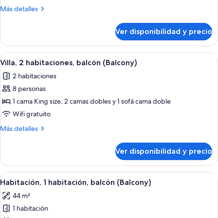
habitaciones
Más
Más detalles
detalles
sobre
Ver disponibilidad y precio
Habitación,
2
habitaciones
Ver
Habitación de hotel con comedor, sofá, 
8
Villa, 2 habitaciones, balcón (Balcony)
todas
2 habitaciones
las
8 personas
fotos
de
1 cama King size, 2 camas dobles y 1 sofá cama doble
Villa,
Wifi gratuito
2
Más
Más detalles
habitaciones,
detalles
balcón
sobre
Ver disponibilidad y precio
Villa,
(Balcony)
2
habitaciones,
Ver
Una sala moderna con sofá, una mesit
2
balcón
Habitación, 1 habitación, balcón (Balcony)
todas
(Balcony)
44 m²
las
1 habitación
fotos