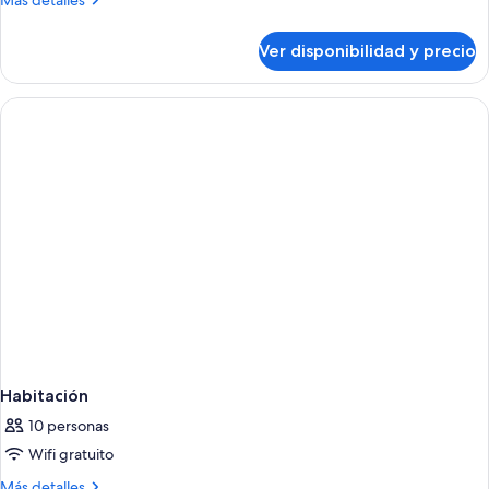
Más detalles
detalles
sobre
Ver disponibilidad y precio
Habitación
Habitación
10 personas
Wifi gratuito
Más
Más detalles