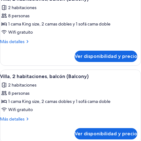
todas
(Balcony)
2 habitaciones
las
8 personas
fotos
de
1 cama King size, 2 camas dobles y 1 sofá cama doble
Villa,
Wifi gratuito
2
Más
Más detalles
habitaciones,
detalles
balcón
sobre
Ver disponibilidad y precio
Villa,
(Balcony)
2
habitaciones,
Ver
Comedor de hotel con una mesa de made
4
balcón
Villa, 2 habitaciones, balcón (Balcony)
todas
(Balcony)
2 habitaciones
las
8 personas
fotos
de
1 cama King size, 2 camas dobles y 1 sofá cama doble
Villa,
Wifi gratuito
2
Más
Más detalles
habitaciones,
detalles
balcón
sobre
Ver disponibilidad y precio
Villa,
(Balcony)