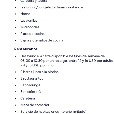
Cafetera y tetera
Frigorífico/congelador tamaño estándar
Horno
Lavavajillas
Microondas
Placa de cocina
Vajilla y utensilios de cocina
Restaurante
Desayuno a la carta disponible los fines de semana de
08:00 a 10:30 por un recargo; entre 12 y 16 USD por adulto
y 4 y 15 USD por niño
2 bares junto a la piscina
3 restaurantes
Bar o lounge
Bar-cafetería
Cafetería
Mesa de comedor
Servicio de habitaciones (horario limitado)