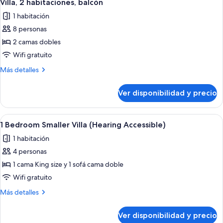
5
balcón
Villa, 2 habitaciones, balcón
todas
1 habitación
las
8 personas
fotos
de
2 camas dobles
Villa,
Wifi gratuito
2
Más
Más detalles
habitaciones,
detalles
balcón
sobre
Ver disponibilidad y precio
Villa,
2
habitaciones,
Ver
Una cocina moderna con electrodomésti
5
balcón
1 Bedroom Smaller Villa (Hearing Accessible)
todas
1 habitación
las
4 personas
fotos
de
1 cama King size y 1 sofá cama doble
1
Wifi gratuito
Bedroom
Más
Más detalles
Smaller
detalles
Villa
sobre
Ver disponibilidad y precio
1
(Hearing