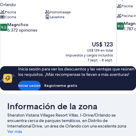
Orlando
Piscina
Piscina
Hidromasaje
Piscina i
Cocina
Lavadora
9.0
Magní
9.2
Magnífico
9,0
9,2
de
1.787 
de
6.372 opiniones
10,
10,
Magnífico
Magnífico,
El
US$ 123
1.787
6.372
precio
opiniones
US$ 139 en total
opiniones
actual
impuestos y cargos incluidos
es
7 sept. - 8 sept.
de
Inicia sesión para ver los descuentos y las ventajas que reúnen
US$ 123
los requisitos. ¡Más recompensas te llevan a más aventuras!
Iniciar sesión
Registrarme gratis
Información de la zona
Sheraton Vistana Villages Resort Villas, I-Drive/Orlando se
encuentra cerca de parques temáticos, en Distrito de
International Drive, un área de Orlando con una excelente zona
de compras. Aquellos que deseen hacer una actividad pueden
Ver más