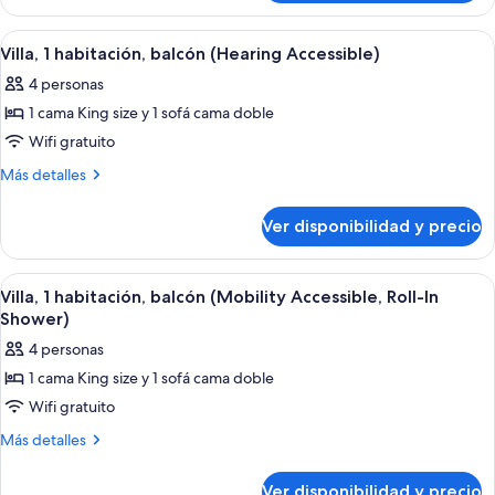
Bedroom
Accessible)
Smaller
Ver
Habitación de hotel con comedor, sofá,
9
Villa
Villa, 1 habitación, balcón (Hearing Accessible)
todas
(Hearing
4 personas
Accessible)
las
1 cama King size y 1 sofá cama doble
fotos
de
Wifi gratuito
Villa,
Más
Más detalles
1
detalles
sobre
habitación,
Ver disponibilidad y precio
Villa,
balcón
1
(Hearing
habitación,
Ver
Una sala de estar con sofá, sillones, 
7
Accessible)
balcón
Villa, 1 habitación, balcón (Mobility Accessible, Roll-In
todas
(Hearing
Shower)
Accessible)
las
4 personas
fotos
1 cama King size y 1 sofá cama doble
de
Wifi gratuito
Villa,
1
Más
Más detalles
detalles
habitación,
sobre
balcón
Ver disponibilidad y precio