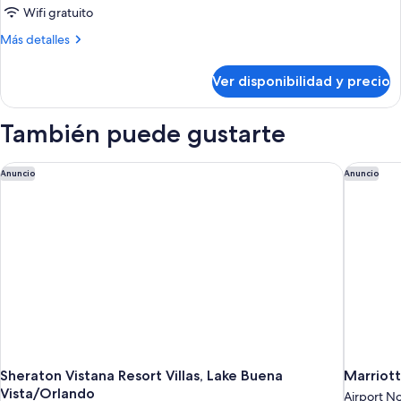
Wifi gratuito
Más
Más detalles
detalles
sobre
Ver disponibilidad y precio
Habitación
También puede gustarte
Sheraton Vistana Resort Villas, Lake Buena Vista/Orlando
Marriott
Anuncio
Anuncio
Sheraton Vistana Resort Villas, Lake Buena
Marriott
Vista/Orlando
Airport N