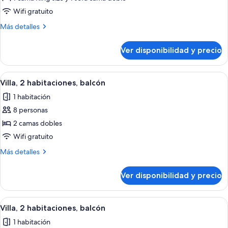
Habitación
Wifi gratuito
doble,
Más
Más detalles
1
detalles
habitación,
sobre
Ver disponibilidad y precio
Habitación
para
doble,
no
1
Ver
Habitación de hotel con una mesa de c
fumadores,
11
habitación,
Villa, 2 habitaciones, balcón
todas
para
balcón
1 habitación
no
las
fumadores,
8 personas
fotos
balcón
de
2 camas dobles
Villa,
Wifi gratuito
2
Más
Más detalles
habitaciones,
detalles
balcón
sobre
Ver disponibilidad y precio
Villa,
2
habitaciones,
Ver
Habitación de hotel con una mesa de c
13
balcón
Villa, 2 habitaciones, balcón
todas
1 habitación
las