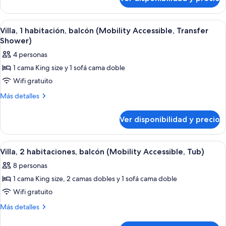
Villa,
(Mobility
1
Accessible,
habitación,
Ver
Habitación de hotel con comedor, sofá,
8
balcón
Roll-
Villa, 1 habitación, balcón (Mobility Accessible, Transfer
todas
(Mobility
Shower)
In
Accessible,
las
Shower)
4 personas
Roll-
fotos
In
1 cama King size y 1 sofá cama doble
de
Shower)
Wifi gratuito
Villa,
1
Más
Más detalles
detalles
habitación,
sobre
balcón
Ver disponibilidad y precio
Villa,
(Mobility
1
Accessible,
habitación,
Ver
Una cocina con armarios de madera, en
11
balcón
Transfer
Villa, 2 habitaciones, balcón (Mobility Accessible, Tub)
todas
(Mobility
Shower)
8 personas
Accessible,
las
Transfer
1 cama King size, 2 camas dobles y 1 sofá cama doble
fotos
Shower)
de
Wifi gratuito
Villa,
Más
Más detalles
2
detalles
sobre