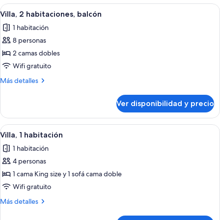
habitación
Ver
Una cocina moderna con electrodomést
4
Villa, 2 habitaciones, balcón
todas
1 habitación
las
8 personas
fotos
de
2 camas dobles
Villa,
Wifi gratuito
2
Más
Más detalles
habitaciones,
detalles
balcón
sobre
Ver disponibilidad y precio
Villa,
2
habitaciones,
Ver
Una sala de estar moderna con un sofá
3
balcón
Villa, 1 habitación
todas
1 habitación
las
4 personas
fotos
de
1 cama King size y 1 sofá cama doble
Villa,
Wifi gratuito
1
Más
Más detalles
habitación
detalles
sobre