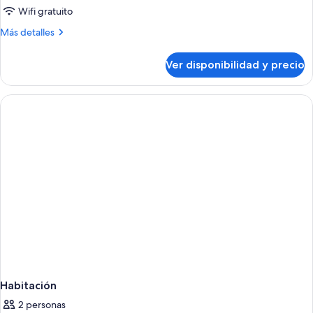
Wifi gratuito
Más
Más detalles
detalles
sobre
Ver disponibilidad y precio
Habitación
Habitación
2 personas