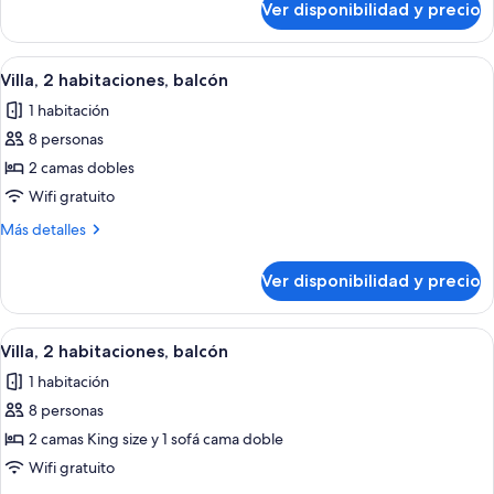
Ver disponibilidad y precio
Villa,
1
habitación
Ver
Habitación de hotel con una mesa de c
5
Villa, 2 habitaciones, balcón
todas
1 habitación
las
8 personas
fotos
de
2 camas dobles
Villa,
Wifi gratuito
2
Más
Más detalles
habitaciones,
detalles
balcón
sobre
Ver disponibilidad y precio
Villa,
2
habitaciones,
Ver
Habitación de hotel con una mesa de c
7
balcón
Villa, 2 habitaciones, balcón
todas
1 habitación
las
8 personas
fotos
de
2 camas King size y 1 sofá cama doble
Villa,
Wifi gratuito
2