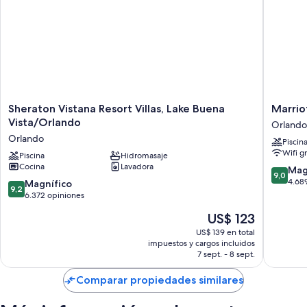
Sheraton
Marriott
Sheraton Vistana Resort Villas, Lake Buena
Marrio
Vistana
Grande
Vista/Orlando
Orlando
Resort
Vista
Orlando
Piscin
Villas,
Orlando
Wifi g
Lake
Piscina
Hidromasaje
Cocina
Lavadora
Buena
9.0
Mag
9,0
Vista/Orlando
de
4.68
9.2
Magnífico
9,2
Orlando
10,
de
6.372 opiniones
Magnífi
10,
El
US$ 123
4.689
Magnífico,
precio
opinion
6.372
US$ 139 en total
actual
impuestos y cargos incluidos
opiniones
es
7 sept. - 8 sept.
de
US$ 123
Comparar propiedades similares