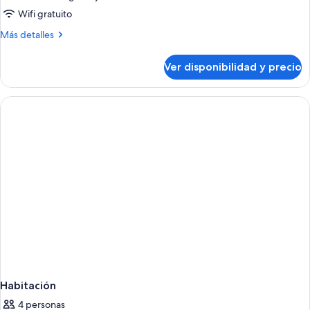
Villa,
Wifi gratuito
3
Más
Más detalles
habitaciones,
detalles
balcón
sobre
Ver disponibilidad y precio
Villa,
3
habitaciones,
balcón
Habitación
4 personas