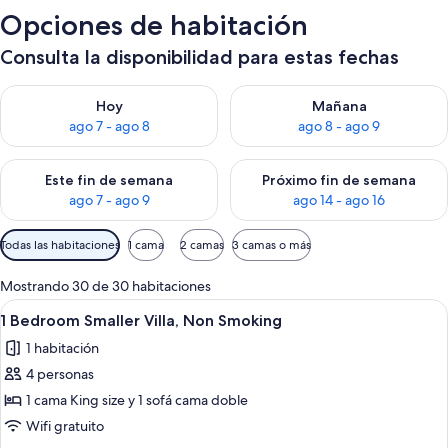
Opciones de habitación
Consulta la disponibilidad para estas fechas
Consulta la disponibilidad para hoy ago 7 - ago 8
Consulta la disponibilidad pa
Hoy
Mañana
ago 7 - ago 8
ago 8 - ago 9
Consulta la disponibilidad para este fin de semana ago 7 - ag
Consulta la disponibilidad par
Este fin de semana
Próximo fin de semana
ago 7 - ago 9
ago 14 - ago 16
Filtros
Todas las habitaciones
1 cama
2 camas
3 camas o más
disponibles
para
Mostrando 30 de 30 habitaciones
las
Ver
Una cocina moderna con electrodomésti
7
1 Bedroom Smaller Villa, Non Smoking
habitaciones
todas
1 habitación
las
4 personas
fotos
de
1 cama King size y 1 sofá cama doble
1
Wifi gratuito
Bedroom