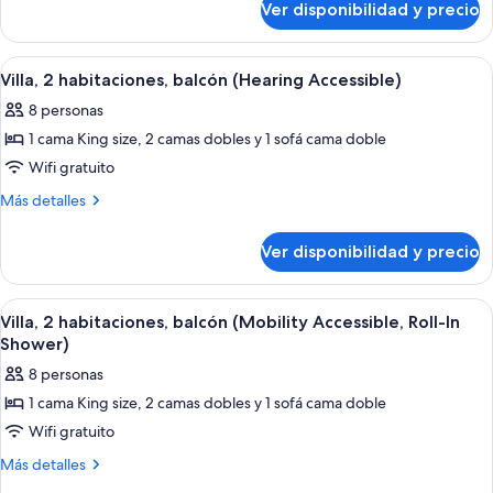
habitaciones,
Ver disponibilidad y precio
Villa,
balcón
2
(Mobility
habitaciones,
Ver
Una cocina con armarios de madera, en
13
Accessible,
balcón
Villa, 2 habitaciones, balcón (Hearing Accessible)
todas
(Mobility
Tub)
8 personas
Accessible,
las
Tub)
1 cama King size, 2 camas dobles y 1 sofá cama doble
fotos
de
Wifi gratuito
Villa,
Más
Más detalles
2
detalles
sobre
habitaciones,
Ver disponibilidad y precio
Villa,
balcón
2
(Hearing
habitaciones,
Ver
Una cocina con armarios de madera, en
11
Accessible)
balcón
Villa, 2 habitaciones, balcón (Mobility Accessible, Roll-In
todas
(Hearing
Shower)
Accessible)
las
8 personas
fotos
1 cama King size, 2 camas dobles y 1 sofá cama doble
de
Wifi gratuito
Villa,
2
Más
Más detalles
detalles
habitaciones,