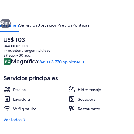
Villages
Resort
erior
Siguiente
Villas,
81+
Resumen
Servicios
Ubicación
Precios
Políticas
I-
El
US$ 103
Drive/Orlando
precio
US$ 116 en total
actual
impuestos y cargos incluidos
es
29 ago. - 30 ago.
de
Opiniones
Magnífica
9,2
Ver las 3.770 opiniones
9,2 de 10
US$ 103
Servicios principales
5 piscinas al aire libre, camas de piscina
Piscina
Hidromasaje
Lavadora
Secadora
Wifi gratuito
Restaurante
Ver todos