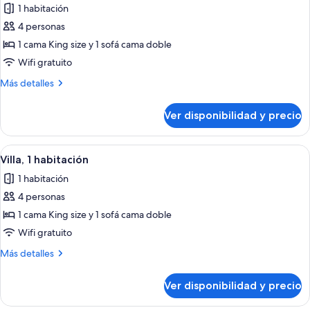
1 habitación
las
4 personas
fotos
de
1 cama King size y 1 sofá cama doble
Villa,
Wifi gratuito
1
Más
Más detalles
habitación,
detalles
balcón
sobre
Ver disponibilidad y precio
Villa,
1
habitación,
Ver
Una cocina moderna con electrodomésti
3
balcón
Villa, 1 habitación
todas
1 habitación
las
4 personas
fotos
de
1 cama King size y 1 sofá cama doble
Villa,
Wifi gratuito
1
Más
Más detalles
habitación
detalles
sobre
Ver disponibilidad y precio
Villa,
1