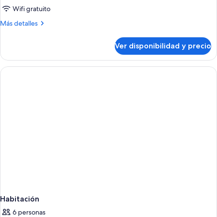
Wifi gratuito
Más
Más detalles
detalles
sobre
Ver disponibilidad y precio
Habitación
Habitación
6 personas