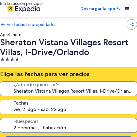
Ir a la sección principal
Descargar la app
Ver todas las propiedades
Apart-hotel
Sheraton Vistana Villages Resort
Villas, I-Drive/Orlando
Propiedad
de
4.0
Elige las fechas para ver precios
estrellas
¿Adónde quieres ir?
Fechas
Huéspedes