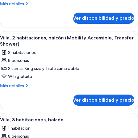
habitaciones,
Más
Más detalles
balcón
detalles
sobre
(Mobility
Ver disponibilidad y precio
Villa,
Accessible,
2
Roll-
habitaciones,
Ver
Una cocina moderna con electrodomésti
12
In
balcón
Villa, 2 habitaciones, balcón (Mobility Accessible, Transfer
todas
(Mobility
Shower)
Shower)
Accessible,
las
2 habitaciones
Roll-
fotos
In
8 personas
de
Shower)
2 camas King size y 1 sofá cama doble
Villa,
2
Wifi gratuito
habitaciones,
Más
Más detalles
balcón
detalles
sobre
(Mobility
Ver disponibilidad y precio
Villa,
Accessible,
2
Transfer
habitaciones,
Ver
Habitación de hotel con sofá, reposapi
5
Shower)
balcón
Villa, 3 habitaciones, balcón
todas
(Mobility
1 habitación
Accessible,
las
Transfer
8 personas
fotos