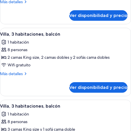
Más
Más detalles
habitaciones,
detalles
balcón
sobre
Ver disponibilidad y precio
Villa,
2
habitaciones,
Ver
Una cocina moderna con electrodomést
7
balcón
Villa, 3 habitaciones, balcón
todas
1 habitación
las
8 personas
fotos
de
2 camas King size, 2 camas dobles y 2 sofás cama dobles
Villa,
Wifi gratuito
3
Más
Más detalles
habitaciones,
detalles
balcón
sobre
Ver disponibilidad y precio
Villa,
3
habitaciones,
Ver
Habitación de hotel con una mesa de c
6
balcón
Villa, 3 habitaciones, balcón
todas
1 habitación
las
8 personas
fotos
de
3 camas King size y 1 sofá cama doble