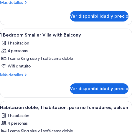
Más
Más detalles
Smaller
detalles
Villa,
sobre
Ver disponibilidad y precio
1
Non
Bedroom
Smoking
Smaller
Ver
Una sala de estar con sofá, mesa de ce
3
Villa,
1 Bedroom Smaller Villa with Balcony
todas
Non
1 habitación
Smoking
las
4 personas
fotos
de
1 cama King size y 1 sofá cama doble
1
Wifi gratuito
Bedroom
Más
Más detalles
Smaller
detalles
Villa
sobre
Ver disponibilidad y precio
1
with
Bedroom
Balcony
Smaller
Ver
Habitación de hotel con una mesa de c
9
Villa
Habitación doble, 1 habitación, para no fumadores, balcón
todas
with
1 habitación
Balcony
las
4 personas
fotos
de
1 cama King size y 1 sofá cama doble