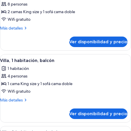
8 personas
fotos
de
2 camas King size y 1 sofá cama doble
Villa,
Wifi gratuito
2
Más
Más detalles
habitaciones,
detalles
balcón
sobre
Ver disponibilidad y precio
Villa,
2
habitaciones,
Ver
Una cocina moderna con electrodomésti
7
balcón
Villa, 1 habitación, balcón
todas
1 habitación
las
4 personas
fotos
de
1 cama King size y 1 sofá cama doble
Villa,
Wifi gratuito
1
Más
Más detalles
habitación,
detalles
balcón
sobre
Ver disponibilidad y precio
Villa,
1
habitación,
Ver
Habitación de hotel con sofá, reposapi