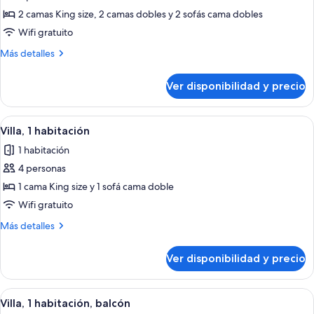
Shower)
de
2 camas King size, 2 camas dobles y 2 sofás cama dobles
Villa,
Wifi gratuito
3
Más
Más detalles
habitaciones,
detalles
balcón
sobre
Ver disponibilidad y precio
Villa,
3
habitaciones,
Ver
Una cocina moderna con electrodomésti
2
balcón
Villa, 1 habitación
todas
1 habitación
las
4 personas
fotos
de
1 cama King size y 1 sofá cama doble
Villa,
Wifi gratuito
1
Más
Más detalles
habitación
detalles
sobre
Ver disponibilidad y precio
Villa,
1
habitación
Ver
Habitación de hotel con una mesa de c
5
Villa, 1 habitación, balcón
todas