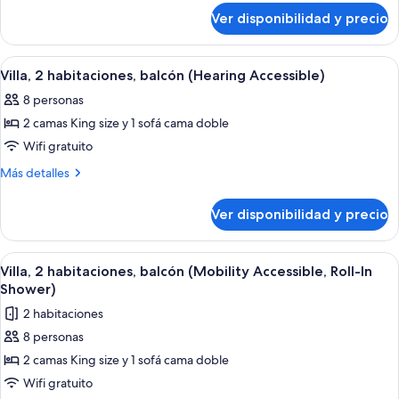
sobre
balcón
Ver disponibilidad y precio
Villa,
(Mobility
2
Accessible,
habitaciones,
Ver
Una cocina moderna con electrodomésti
12
balcón
Roll-
Villa, 2 habitaciones, balcón (Hearing Accessible)
todas
(Mobility
In
8 personas
Accessible,
las
Shower)
Roll-
2 camas King size y 1 sofá cama doble
fotos
In
de
Wifi gratuito
Shower)
Villa,
Más
Más detalles
2
detalles
sobre
habitaciones,
Ver disponibilidad y precio
Villa,
balcón
2
(Hearing
habitaciones,
Ver
Una cocina moderna con electrodomésti
12
Accessible)
balcón
Villa, 2 habitaciones, balcón (Mobility Accessible, Roll-In
todas
(Hearing
Shower)
Accessible)
las
2 habitaciones
fotos
8 personas
de
2 camas King size y 1 sofá cama doble
Villa,
2
Wifi gratuito