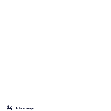
Video realiz
Lobby
Hidromasaje