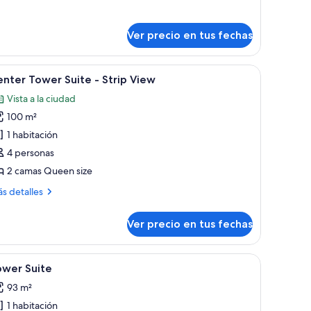
ites
ountain
ne
iew
droom
Ver precio en tus fechas
untain
, un escritorio, una silla, un televisor y vistas a un paisaje urbano con edi
ew
er
Habitación de hotel con dos camas, un ventana
6
nter Tower Suite - Strip View
odas
Vista a la ciudad
s
100 m²
otos
e
1 habitación
enter
4 personas
ower
2 camas Queen size
uite
ás
s detalles
talles
trip
bre
Ver precio en tus fechas
nter
iew
wer
ite
, un escritorio, una silla, un televisor y vistas a un paisaje urbano con edi
er
Servicio de la propiedad
5
ower Suite
odas
rip
93 m²
ew
s
1 habitación
otos