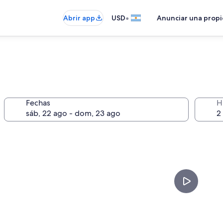
•
Abrir app
USD
Anunciar una prop
Fechas
H