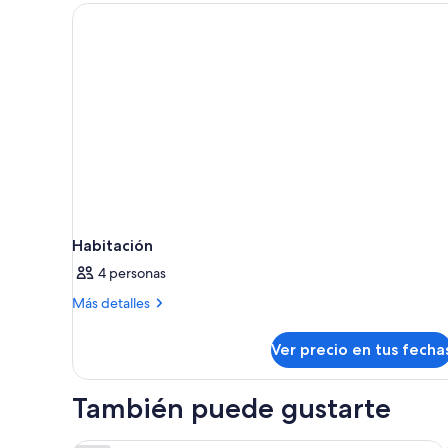
Habitación
4 personas
Más
Más detalles
detalles
sobre
Ver precio en tus fecha
Habitación
También puede gustarte