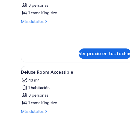
de
3 personas
Executive
1 cama King size
Hospitality
Más
Más detalles
Tower
detalles
Suite
sobre
Executive
Hospitality
Tower
Suite
Ver precio en tus fecha
Ver
Una habitación de hotel con una
4
Deluxe Room Accessible
todas
48 m²
las
1 habitación
fotos
de
3 personas
Deluxe
1 cama King size
Room
Más
Más detalles
Accessible
detalles
sobre
Deluxe