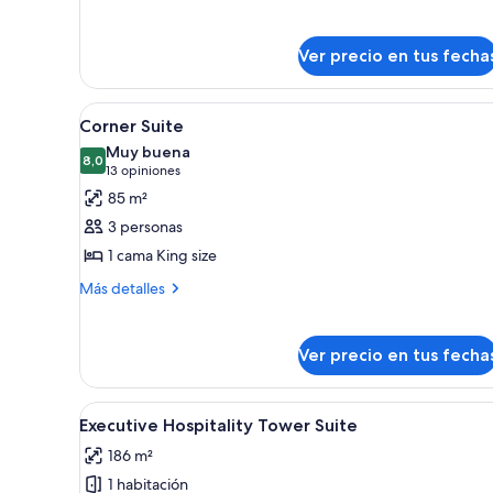
Queen
Habitación
size
Deluxe,
2
Ver precio en tus fecha
camas
Queen
size
Ver
1 habitación, ropa de cama de a
5
Corner Suite
todas
Muy buena
las
8,0
8,0 de 10
(13
13 opiniones
fotos
opiniones)
85 m²
de
3 personas
Corner
1 cama King size
Suite
Más
Más detalles
detalles
sobre
Corner
Ver precio en tus fecha
Suite
Ver
Servicio de la propiedad
6
Executive Hospitality Tower Suite
todas
186 m²
las
1 habitación
fotos