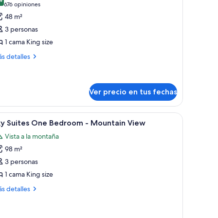
s
8,4 de 10
(676
676 opiniones
otos
opiniones)
48 m²
e
3 personas
abitación
1 cama King size
eluxe,
ás
s detalles
talles
ama
bre
ing
bitación
ize
luxe,
Ver precio en tus fechas
ma
ecer.
idad y minibar
er
Habitación de hotel moderna con una cama gra
ng
7
ky Suites One Bedroom - Mountain View
ze
odas
Vista a la montaña
s
98 m²
otos
e
3 personas
ky
1 cama King size
uites
ás
s detalles
ne
talles
edroom
bre
y