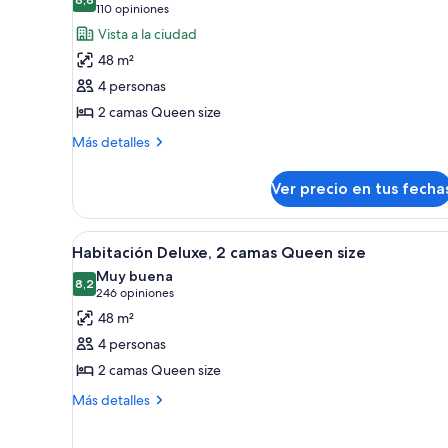
las
habitaciones
8,8 de 10
(110
110 opiniones
fotos
opiniones)
Vista a la ciudad
de
48 m²
Habitación
4 personas
2 camas Queen size
Más
Más detalles
detalles
sobre
Ver precio en tus fecha
Habitación
Ver
Habitación de hotel con dos cama
7
Habitación Deluxe, 2 camas Queen size
todas
Muy buena
las
8,2
8,2 de 10
(246
246 opiniones
fotos
opiniones)
48 m²
de
4 personas
Habitación
2 camas Queen size
Deluxe,
Más
2
Más detalles
detalles
camas
sobre