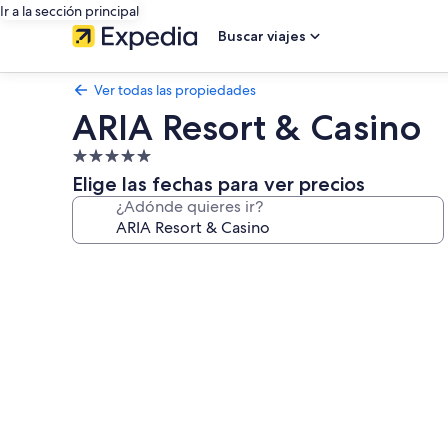
Ir a la sección principal
Buscar viajes
Ver todas las propiedades
ARIA Resort & Casino
Propiedad
de
Elige las fechas para ver precios
5.0
¿Adónde quieres ir?
estrellas
Galería
de
fotos
de
ARIA
Resort
&