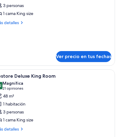
e
3 personas
ower
1 cama King size
uite
ás
s detalles
talles
bre
wer
ite
Ver precio en tus fechas
critorio, una silla, un televisor y vistas a un paisaje urbano al atardecer.
er
Una habitación de hotel con una cama grande, d
5
estore Deluxe King Room
odas
Magnífica
s
2
9,2 de 10
(21
21 opiniones
otos
opiniones)
48 m²
e
1 habitación
estore
3 personas
eluxe
1 cama King size
ing
oom
ás
s detalles
talles