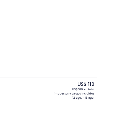
14 restaurantes; se sirve desayuno, a
ado por un influencer - enviado por Peak Life Travel
El
US$ 112
precio
US$ 189 en total
actual
impuestos y cargos incluidos
Discoteca
es
12 ago. - 13 ago.
de
US$ 112