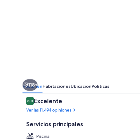
Casino
118+
Resumen
Habitaciones
Ubicación
Políticas
Opiniones
Excelente
8,8
8,8 de 10
Ver las 11.494 opiniones
Servicios principales
Piscina