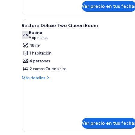
Room
Ver precio en tus fecha
Accessible
Ver
Habitación de hotel con dos cama
7
Restore Deluxe Two Queen Room
todas
Buena
las
7,6
7,6 de 10
(9
9 opiniones
fotos
opiniones)
48 m²
de
1 habitación
Restore
4 personas
Deluxe
2 camas Queen size
Two
Queen
Más
Más detalles
detalles
Room
sobre
Restore
Deluxe
Two
Queen
Room
Ver precio en tus fecha