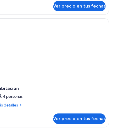
bre
Ver precio en tus fechas
store
luxe
ng
ecer.
oom
abitación
4 personas
ás
s detalles
talles
bre
Ver precio en tus fechas
bitación