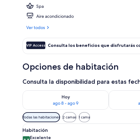
Spa
3 piscinas al 
Aire acondicionado
Ver todos
Consulta los beneficios que disfrutarás c
VIP Access
Opciones de habitación
Consulta la disponibilidad para estas fec
Consulta la disponibilidad para hoy ago 8 - ago 9
Consulta la d
Hoy
ago 8 - ago 9
Filtros
Todas las habitaciones
2 camas
1 cama
disponibles
Ver
1 habitación, ropa de cama de a
para
7
Habitación
todas
las
Excelente
8,8