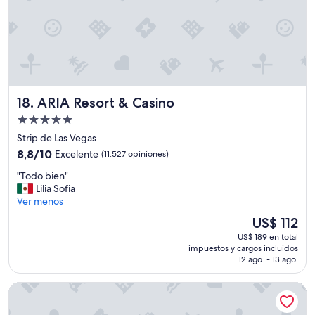
e
l
d
r
e
n
a
j
ARIA Resort & Casino
18. ARIA Resort & Casino
e
d
Propiedad
e
de
Strip de Las Vegas
l
5.0
8.8
8,8/10
Excelente
(11.527 opiniones)
a
estrellas
de
r
"
"Todo bien"
10,
e
T
Lilia Sofia
Excelente,
g
o
Ver menos
(11.527
a
d
opiniones)
El
d
US$ 112
o
precio
e
US$ 189 en total
b
actual
r
impuestos y cargos incluidos
i
es
a
12 ago. - 13 ago.
e
de
n
n
US$ 112
o
The Cosmopolitan Of Las Vegas
"
s
e