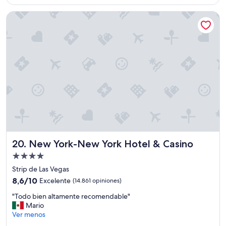
de
t
t
US$ 136
a
New York-New York Hotel & Casino
e
r
👌
a
"
p
a
g
a
n
d
o
l
a
r
e
New York-New York Hotel & Casino
g
20. New York-New York Hotel & Casino
a
Propiedad
d
de
Strip de Las Vegas
e
4.0
r
8.6
8,6/10
Excelente
(14.861 opiniones)
a
estrellas
de
"
"Todo bien altamente recomendable"
p
10,
T
Mario
a
Excelente,
o
Ver menos
r
(14.861
d
a
opiniones)