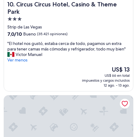
Circus Circus Hotel, Casino & Theme Park
10. Circus Circus Hotel, Casino & Theme
u
e
y
r
Park
c
í
Propiedad
ó
a
de
m
Strip de Las Vegas
n
o
3.0
c
7.0
7,0/10
Bueno
(35.421 opiniones)
d
e
estrellas
de
a
"
"El hotel nos gustó, estaba cerca de todo, pagamos un extra
r
10,
s
E
para tener camas más cómodas y refrigerador, todo muy bien"
r
Bueno,
,
l
Victor Manuel
a
(35.421
u
h
Ver menos
r
opiniones)
b
o
l
El
US$ 13
i
t
a
precio
c
US$ 66 en total
e
m
actual
impuestos y cargos incluidos
a
l
á
es
12 ago. - 13 ago.
c
n
s
de
i
o
t
US$ 13
Bellagio
ó
s
a
n
g
r
e
u
d
x
s
e
c
t
"
e
ó
l
,
e
e