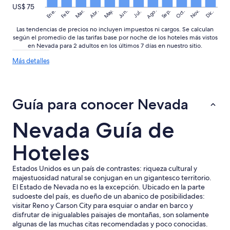
US$ 75
Ago.
May.
Nov.
Ene.
Feb.
Mar.
Jun.
Sep.
Oct.
Abr.
Dic.
Jul.
Las tendencias de precios no incluyen impuestos ni cargos. Se calculan
según el promedio de las tarifas base por noche de los hoteles más vistos
en Nevada para 2 adultos en los últimos 7 días en nuestro sitio.
Más
Más detalles
detalles
sobre
las
tendencias
Guía para conocer Nevada
de
precios
Nevada Guía de
Hoteles
Estados Unidos es un país de contrastes: riqueza cultural y
majestuosidad natural se conjugan en un gigantesco territorio.
El Estado de Nevada no es la excepción. Ubicado en la parte
sudoeste del país, es dueño de un abanico de posibilidades:
visitar Reno y Carson City para esquiar o andar en barco y
disfrutar de inigualables paisajes de montañas, son solamente
algunas de las muchas citas recomendadas y poco conocidas.