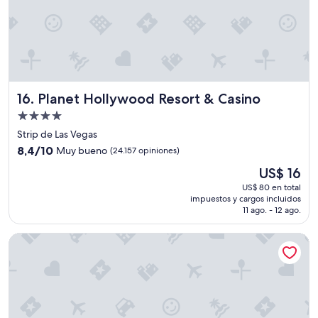
a
i
p
ó
e
n
r
2
o
4
l
/
a
7
s
Planet Hollywood Resort & Casino
16. Planet Hollywood Resort & Casino
"
s
Propiedad
a
b
de
Strip de Las Vegas
a
4.0
8.4
8,4/10
Muy bueno
(24.157 opiniones)
n
estrellas
de
a
El
US$ 16
10,
s
precio
Muy
US$ 80 en total
e
actual
impuestos y cargos incluidos
bueno,
s
es
11 ago. - 12 ago.
(24.157
t
de
opiniones)
a
US$ 16
SAHARA Las Vegas
b
a
n
r
o
t