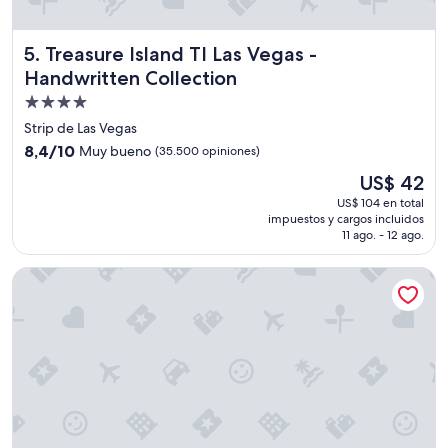
a
q
Treasure Island TI Las Vegas - Handwritten Collection
5. Treasure Island TI Las Vegas -
u
e
Handwritten Collection
s
Propiedad
e
de
g
Strip de Las Vegas
ú
4.0
8.4
8,4/10
Muy bueno
(35.500 opiniones)
n
estrellas
de
El
r
US$ 42
10,
precio
e
Muy
US$ 104 en total
actual
m
impuestos y cargos incluidos
bueno,
es
b
11 ago. - 12 ago.
(35.500
de
o
opiniones)
US$ 42
l
MGM Grand Hotel & Casino
s
a
n
e
n
5
d
í
a