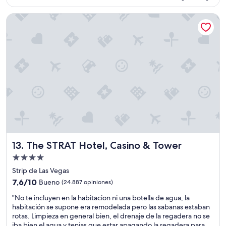
ó
de
d
m
US$ 78
The STRAT Hotel, Casino & Tower
o
o
p
d
a
a
r
s
a
y
e
r
s
e
t
f
a
r
r
i
m
g
u
e
y
r
c
a
The STRAT Hotel, Casino & Tower
13. The STRAT Hotel, Casino & Tower
ó
d
m
o
Propiedad
o
r
de
Strip de Las Vegas
d
,
4.0
7.6
o
7,6/10
Bueno
(24.887 opiniones)
t
estrellas
de
s
o
"
"No te incluyen en la habitacion ni una botella de agua, la
10,
e
d
N
habitación se supone era remodelada pero las sabanas estaban
Bueno,
n
o
o
rotas. Limpieza en general bien, el drenaje de la regadera no se
(24.887
l
m
t
iba bien el agua y tenias que estar apagando la regadera para