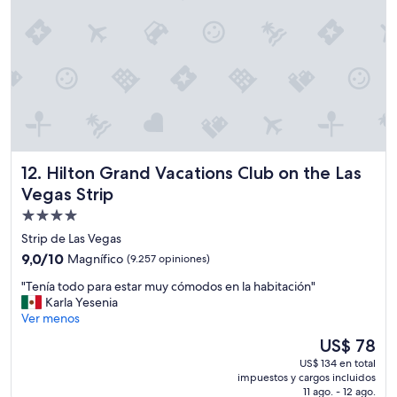
u
m
n
p
e
i
x
a
t
y
r
c
a
ó
p
m
a
o
r
d
a
Hilton Grand Vacations Club on the Las Vegas Strip
12. Hilton Grand Vacations Club on the Las
a
t
.
Vegas Strip
e
"
n
Propiedad
e
de
Strip de Las Vegas
r
4.0
c
9.0
9,0/10
Magnífico
(9.257 opiniones)
estrellas
a
de
"
"Tenía todo para estar muy cómodos en la habitación"
m
10,
T
Karla Yesenia
a
Magnífico,
e
Ver menos
s
(9.257
n
m
opiniones)
El
US$ 78
í
á
precio
US$ 134 en total
a
s
actual
impuestos y cargos incluidos
t
c
es
11 ago. - 12 ago.
o