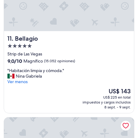
n
s
t
t
e
a
"
b
a
c
Bellagio
11. Bellagio
e
r
Propiedad
c
de
Strip de Las Vegas
a
5.0
9.0
d
9,0/10
Magnífico
(15.052 opiniones)
estrellas
de
e
"
"Habitación limpia y cómoda."
10,
t
H
Nina Gabriela
Magnífico,
o
a
Ver menos
(15.052
d
b
opiniones)
o
El
US$ 143
i
,
precio
US$ 225 en total
t
p
actual
impuestos y cargos incluidos
a
a
es
8 sept. - 9 sept.
c
g
de
i
a
US$ 143
Hilton Grand Vacations Club on the Las Vegas Strip
ó
m
n
o
l
s
i