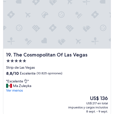
i
b
a
b
i
e
n
e
l
a
g
u
The Cosmopolitan Of Las Vegas
19. The Cosmopolitan Of Las Vegas
a
Propiedad
y
de
t
Strip de Las Vegas
e
5.0
8.8
8,8/10
Excelente
(10.825 opiniones)
n
estrellas
de
i
"
"Excelente 👌"
10,
a
E
Ma Zuleyka
Excelente,
s
x
Ver menos
(10.825
q
c
opiniones)
El
US$ 136
u
e
precio
e
US$ 217 en total
l
actual
e
impuestos y cargos incluidos
e
es
8 sept. - 9 sept.
s
n