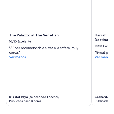
n
e
l
m
u
r
o
The Palazzo at The Venetian
Harrah’s L
/
Destinatio
v
10/10
Excelente
e
10/10
Excelen
"Súper recomendable si vas a la esfera, muy
n
cerca."
"Great pla"
t
Ver menos
Ver menos
a
n
a
y
e
s
a
l
g
Iris del Rayo
(se hospedó 1 noches)
Leonardo Aa
o
Publicada hace 3 horas
Publicada hac
r
u