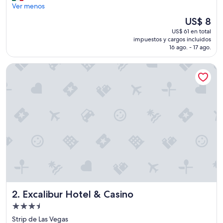
i
Ver menos
(40.308
e
opiniones)
El
US$ 8
n
precio
US$ 61 en total
"
actual
impuestos y cargos incluidos
es
16 ago. - 17 ago.
de
US$ 8
Excalibur Hotel & Casino
Excalibur Hotel & Casino
2. Excalibur Hotel & Casino
Propiedad
de
Strip de Las Vegas