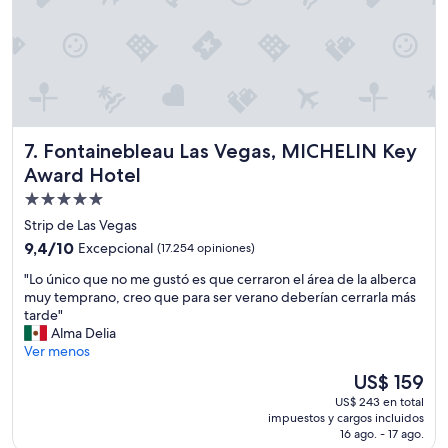
u
n
a
m
l
u
n
y
o
a
c
m
o
a
m
b
Fontainebleau Las Vegas, MICHELIN Key Award Hotel
e
7. Fontainebleau Las Vegas, MICHELIN Key
l
n
e
Award Hotel
t
s
Propiedad
a
"
n
de
Strip de Las Vegas
s
5.0
9.4
9,4/10
Excepcional
(17.254 opiniones)
o
estrellas
de
l
"
"Lo único que no me gustó es que cerraron el área de la alberca
10,
o
L
muy temprano, creo que para ser verano deberían cerrarla más
Excepcional,
a
o
tarde"
(17.254
l
ú
Alma Delia
opiniones)
l
n
Ver menos
l
i
El
US$ 159
e
c
precio
g
US$ 243 en total
o
actual
a
impuestos y cargos incluidos
q
es
16 ago. - 17 ago.
r
u