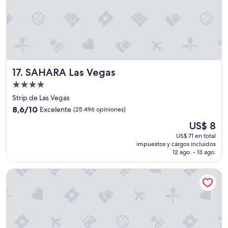
a
s
.
L
i
m
p
i
SAHARA Las Vegas
17. SAHARA Las Vegas
e
Propiedad
z
a
de
Strip de Las Vegas
e
4.0
8.6
8,6/10
Excelente
(25.496 opiniones)
n
estrellas
de
g
El
US$ 8
10,
e
precio
Excelente,
US$ 71 en total
n
actual
impuestos y cargos incluidos
(25.496
e
es
12 ago. - 13 ago.
opiniones)
r
de
a
US$ 8
ARIA Resort & Casino
l
b
i
e
n
,