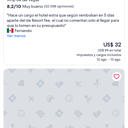
4.0
8.2
8,2/10
Muy bueno
(32.058 opiniones)
estrellas
de
"
"Hace un cargo el hotel extra que según rembolsan en 5 días
10,
H
aparte del de Resort fee, el cual no comentan solo al llegar para
Muy
a
que lo tomen en su presupuesto"
bueno,
c
Fernando
(32.058
e
Ver menos
opiniones)
u
El
US$ 32
n
precio
US$ 99 en total
c
actual
impuestos y cargos incluidos
a
es
12 ago. - 13 ago.
r
de
g
US$ 32
Treasure Island TI Las Vegas - Handwritten Collection
o
e
l
h
o
t
e
l
e
x
t
r