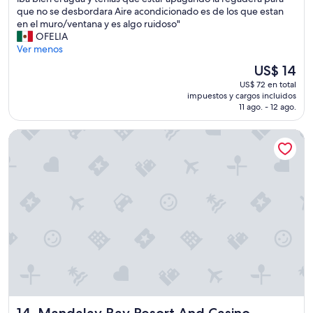
opiniones)
a
u
e
que no se desbordara Aire acondicionado es de los que estan
h
y
i
en el muro/ventana y es algo ruidoso"
a
b
n
OFELIA
b
i
c
Ver menos
i
e
l
t
n
El
US$ 14
u
a
"
precio
US$ 72 en total
y
c
actual
impuestos y cargos incluidos
e
i
es
11 ago. - 12 ago.
n
ó
de
e
n
US$ 14
Mandalay Bay Resort And Casino
n
"
l
a
h
a
b
i
t
a
c
i
o
n
n
Mandalay Bay Resort And Casino
14. Mandalay Bay Resort And Casino
i