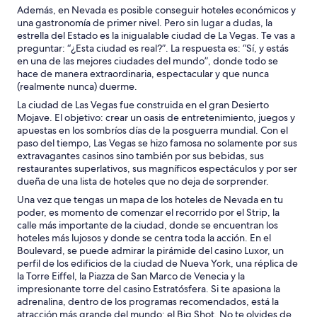
Además, en Nevada es posible conseguir hoteles económicos y
una gastronomía de primer nivel. Pero sin lugar a dudas, la
estrella del Estado es la inigualable ciudad de La Vegas. Te vas a
preguntar: “¿Esta ciudad es real?”. La respuesta es: “Sí, y estás
en una de las mejores ciudades del mundo”, donde todo se
hace de manera extraordinaria, espectacular y que nunca
(realmente nunca) duerme.
La ciudad de Las Vegas fue construida en el gran Desierto
Mojave. El objetivo: crear un oasis de entretenimiento, juegos y
apuestas en los sombríos días de la posguerra mundial. Con el
paso del tiempo, Las Vegas se hizo famosa no solamente por sus
extravagantes casinos sino también por sus bebidas, sus
restaurantes superlativos, sus magníficos espectáculos y por ser
dueña de una lista de hoteles que no deja de sorprender.
Una vez que tengas un mapa de los hoteles de Nevada en tu
poder, es momento de comenzar el recorrido por el Strip, la
calle más importante de la ciudad, donde se encuentran los
hoteles más lujosos y donde se centra toda la acción. En el
Boulevard, se puede admirar la pirámide del casino Luxor, un
perfil de los edificios de la ciudad de Nueva York, una réplica de
la Torre Eiffel, la Piazza de San Marco de Venecia y la
impresionante torre del casino Estratósfera. Si te apasiona la
adrenalina, dentro de los programas recomendados, está la
atracción más grande del mundo: el Big Shot. No te olvides de