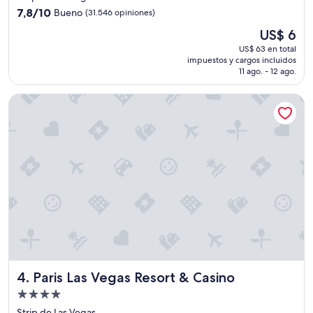
3.5
7.8
7,8/10
Bueno
(31.546 opiniones)
estrellas
de
El
US$ 6
10,
precio
Bueno,
US$ 63 en total
actual
impuestos y cargos incluidos
(31.546
es
11 ago. - 12 ago.
opiniones)
de
US$ 6
Paris Las Vegas Resort & Casino
Paris Las Vegas Resort & Casino
4. Paris Las Vegas Resort & Casino
Propiedad
de
Strip de Las Vegas