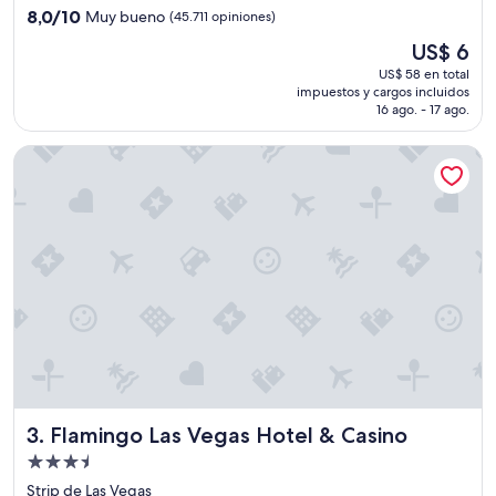
3.5
8.0
8,0/10
Muy bueno
(45.711 opiniones)
estrellas
de
El
US$ 6
10,
precio
Muy
US$ 58 en total
actual
impuestos y cargos incluidos
bueno,
es
16 ago. - 17 ago.
(45.711
de
opiniones)
US$ 6
Flamingo Las Vegas Hotel & Casino
Flamingo Las Vegas Hotel & Casino
3. Flamingo Las Vegas Hotel & Casino
Propiedad
de
Strip de Las Vegas