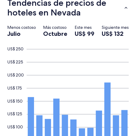
Tendencias de precios de
i
d
hoteles en Nevada
o
s
o
Menos costoso
Más costoso
Este mes
Siguiente mes
"
Julio
Octubre
US$ 99
US$ 132
US$ 250
US$ 225
US$ 200
US$ 175
US$ 150
US$ 125
US$ 100