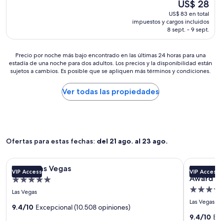
El
US$ 28
o
q
precio
US$ 83 en total
b
u
actual
impuestos y cargos incluidos
i
e
es
8 sept. - 9 sept.
e
n
de
n
o
US$ 28
a
s
Precio
Precio por noche más bajo encontrado en las últimas 24 horas para una
l
e
estadía de una noche para dos adultos. Los precios y la disponibilidad están
por
t
d
sujetos a cambios. Es posible que se apliquen más términos y condiciones.
noche
a
e
más
m
s
bajo
Ver todas las propiedades
e
b
encontrado
n
o
en
t
r
las
e
d
últimas
r
a
24
e
r
Ofertas para estas fechas:
del 21 ago. al 23 ago.
horas
c
a
para
o
A
una
Galería
Wynn Las Vegas
Galería
Fontaineb
m
i
Wynn Las Vegas
Fontain
estadía
VIP Access
VIP Access
de
de
e
r
Award H
de
Propiedad
n
e
imágenes
imágene
una
Propied
5.0
d
Las Vegas
a
de
de
noche
5.0
estrellas
a
c
Las Vegas
para
Wynn
9.4/10
Excepcional (10.508 opiniones)
Fontain
b
estrellas
o
dos
9.4/10
Ex
Las
Las
l
n