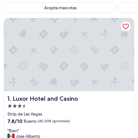
Acepta mascotas
Luxor Hotel and Casino
Luxor Hotel and Casino
1. Luxor Hotel and Casino
Propiedad
de
Strip de Las Vegas
3.5
7.8
7,8/10
Bueno
(40.308 opiniones)
estrellas
de
"
"Bien"
10,
B
Jose Alberto
Bueno,