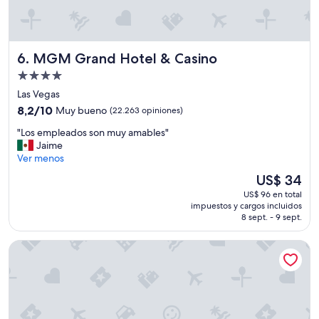
s
a
p
a
r
MGM Grand Hotel & Casino
6. MGM Grand Hotel & Casino
t
Propiedad
e
de
d
Las Vegas
e
4.0
8.2
8,2/10
Muy bueno
(22.263 opiniones)
l
estrellas
de
d
"
"Los empleados son muy amables"
10,
e
L
Jaime
Muy
R
o
Ver menos
bueno,
e
s
(22.263
El
US$ 34
s
e
opiniones)
precio
o
US$ 96 en total
m
actual
r
impuestos y cargos incluidos
p
es
8 sept. - 9 sept.
t
l
de
f
e
US$ 34
e
Fontainebleau Las Vegas, MICHELIN Key Award Hotel
a
e
d
,
o
e
s
l
s
c
o