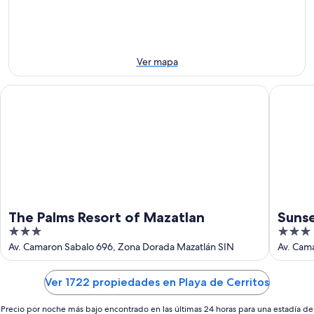
8
mañana
Cerritos
ago
por
para
-
la
el
9
noche,
próximo
ago
9
fin
Ver mapa
ago
de
-
semana,
The Palms Resort of Mazatlan
Sunset Pa
10
14
ago
ago
-
16
ago
The Palms Resort of Mazatlan
Sunse
3
3
Inclu
out
out
Av. Camaron Sabalo 696, Zona Dorada Mazatlán SIN
Av. Cam
of
of
5
5
Ver 1722 propiedades en Playa de Cerritos
Precio por noche más bajo encontrado en las últimas 24 horas para una estadía de