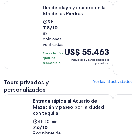
Se abrirá en u
Día de playa y crucero en la Isla de las Piedras
Paseo Por 
Día de playa y crucero en la
Isla de las Piedras
La
5 h
7.8
7,8/10
actividad
de
82
dura
opiniones
10
5
verificadas
con
horas
El
US$ 55.463
82
Cancelación
precio
gratuita
opiniones
impuestos y cargos incluidos
es
disponible
por adulto
de
US$ 55.463.
Tours privados y
por
Ver las 13 actividades
adulto
personalizados
Entrada rápida al Acuario de Mazatlán y paseo por la ciudad
Mazatlán: r
Entrada rápida al Acuario de
Mazatlán y paseo por la ciudad
con tequila
La
4 h 30 min
7.6
7,6/10
actividad
de
9 opiniones de
dura