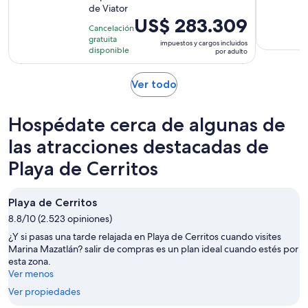
de Viator
10
5
El
US$ 283.309
con
horas
Cancelación
precio
1
gratuita
impuestos y cargos incluidos
es
disponible
por adulto
opinión
de
US$ 283.309.
Se
Ver todo
por
abrirá
adulto
en
Hospédate cerca de algunas de
una
nueva
las atracciones destacadas de
pestaña
Playa de Cerritos
Playa de Cerritos
8.8/10 (2.523 opiniones)
¿Y si pasas una tarde relajada en Playa de Cerritos cuando visites
Marina Mazatlán? salir de compras es un plan ideal cuando estés por
esta zona.
Ver menos
Ver propiedades