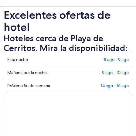
Excelentes ofertas de
hotel
Hoteles cerca de Playa de
Cerritos. Mira la disponibilidad:
Ver
Esta noche
8 ago - 9 ago
precios
de
Ver
Mañana por la noche
9 ago - 10 ago
propiedades
precios
cerca
de
Ver
Próximo fin de semana
14 ago - 16 ago
de
propiedades
precios
Playa
cerca
de
de
de
propiedades
Cerritos
Playa
cerca
para
de
de
esta
Cerritos
Playa
noche,
para
de