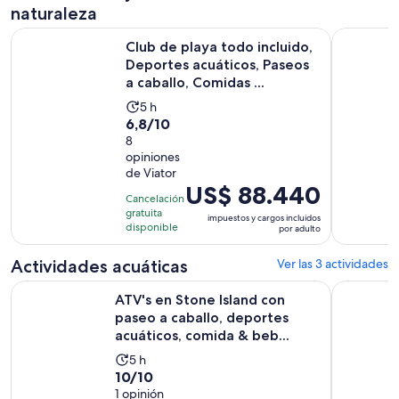
adulto
naturaleza
Club de playa todo incluido, Deportes acuáticos, Paseos a ca
City Tour 
Club de playa todo incluido,
Deportes acuáticos, Paseos
a caballo, Comidas ...
La
5 h
6.8
6,8/10
actividad
de
8
dura
opiniones
10
5
de Viator
con
horas
El
US$ 88.440
8
Cancelación
precio
gratuita
opiniones
impuestos y cargos incluidos
es
disponible
por adulto
de
US$ 88.440.
Actividades acuáticas
Ver las 3 actividades
por
ATV's en Stone Island con paseo a caballo, deportes acuátic
Ultimate B
ATV's en Stone Island con
adulto
paseo a caballo, deportes
acuáticos, comida & beb...
La
5 h
10.0
10/10
actividad
de
1 opinión
dura