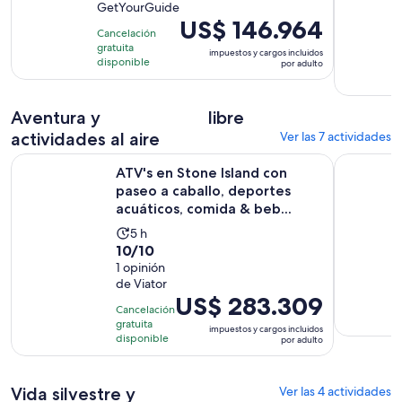
GetYourGuide
10
4
El
US$ 146.964
con
horas
Cancelación
precio
9
gratuita
y
impuestos y cargos incluidos
es
disponible
por adulto
opiniones
30
de
minutos
US$ 146.964.
Aventura y
libre
por
adulto
actividades al aire
Ver las 7 actividades
ATV's en Stone Island con paseo a caballo, deportes acuátic
Beach Blas
ATV's en Stone Island con
paseo a caballo, deportes
acuáticos, comida & beb...
La
5 h
10.0
10/10
actividad
de
1 opinión
dura
de Viator
10
5
El
US$ 283.309
con
horas
Cancelación
precio
1
gratuita
impuestos y cargos incluidos
es
disponible
por adulto
opinión
de
US$ 283.309.
Vida silvestre y
Ver las 4 actividades
por