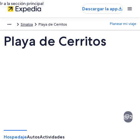
Ir a la sección principal
Descargar la app
Planear mi viaje
Sinaloa
Playa de Cerritos
Playa de Cerritos
Fotos
de
Playa
2
de
Cerritos
Hospedaje
Autos
Actividades