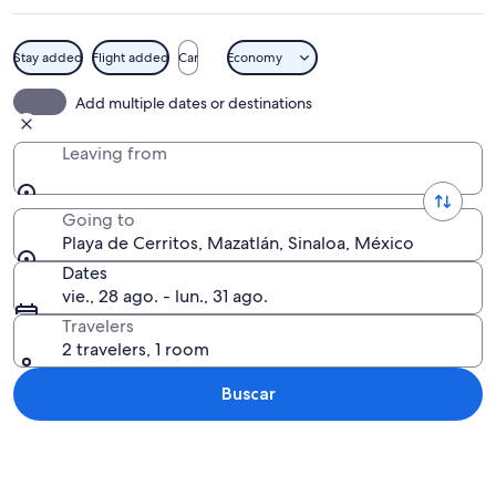
Stay added
Flight added
Car
Economy
Un paisaje costero con una línea de c
Add multiple dates or destinations
Leaving from
Going to
Playa de Cerritos, Mazatlán, Sinaloa, México
Dates
vie., 28 ago. - lun., 31 ago.
Travelers
2 travelers, 1 room
Buscar
Ver mapa