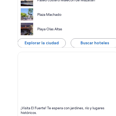
Paseo costero Malecón de Mazatlán
Plaza Machado
Playa Olas Altas
Explorar la ciudad
Buscar hoteles
El Fuerte
¡Visita El Fuerte! Te espera con jardines, río y lugares
Paseos a pie,
históricos.