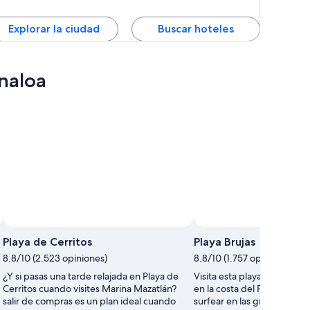
Explorar la ciudad
Buscar hoteles
inaloa
Playa de Cerritos
Playa Brujas
8.8/10 (2.523 opiniones)
8.8/10 (1.757 opiniones)
¿Y si pasas una tarde relajada en Playa de
Visita esta playa hermosa y
Cerritos cuando visites Marina Mazatlán?
en la costa del Pacífico me
salir de compras es un plan ideal cuando
surfear en las grandes olas 