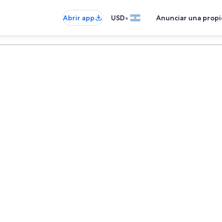
•
Abrir app
USD
Anunciar una prop