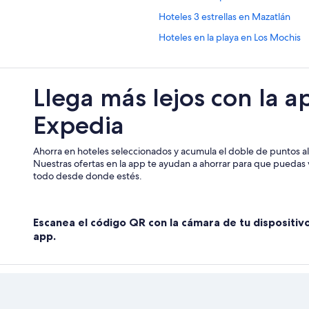
Hoteles 3 estrellas en Mazatlán
Hoteles en la playa en Los Mochis
Riads en Culiacán
Cabañas en El Quelite
Llega más lejos con la a
Hoteles de El Cid en Mazatlán
Expedia
Ahorra en hoteles seleccionados y acumula el doble de puntos al 
Nuestras ofertas en la app te ayudan a ahorrar para que puedas v
todo desde donde estés.
Escanea el código QR con la cámara de tu dispositiv
app.