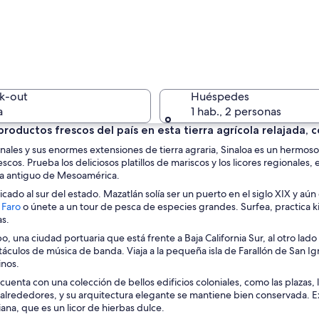
Un paseo 
k-out
Huéspedes
a
1 hab., 2 personas
productos frescos del país en esta tierra agrícola relajada
les y sus enormes extensiones de tierra agraria, Sinaloa es un hermoso e
Una playa
os. Prueba los deliciosos platillos de mariscos y los licores regionales, 
ta antiguo de Mesoamérica.
bicado al sur del estado. Mazatlán solía ser un puerto en el siglo XIX y 
S
 Faro
o únete a un tour de pesca de especies grandes. Surfea, practica ki
e
as.
s, palmeras y un edificio con arcos.
a
 una ciudad portuaria que está frente a Baja California Sur, al otro lado 
b
áculos de música de banda. Viaja a la pequeña isla de Farallón de San Ig
r
inos.
e
cuenta con una colección de bellos edificios coloniales, como las plazas, l
e
s alrededores, y su arquitectura elegante se mantiene bien conservada. 
n
ana, que es un licor de hierbas dulce.
u