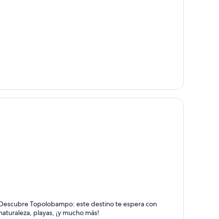
opolobampo (puerto)
Descubre Topolobampo: este destino te espera con
rries y embarcaciones, Naturaleza y Playas
naturaleza, playas, ¡y mucho más!