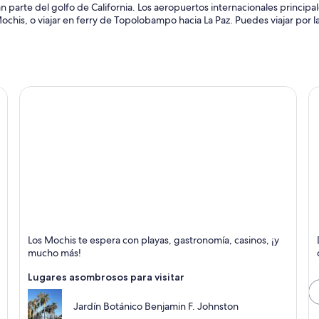
n
an parte del golfo de California. Los aeropuertos internacionales princip
a
is, o viajar en ferry de Topolobampo hacia La Paz. Puedes viajar por l
n
u
e
v
a
v
e
n
t
a
n
a
Los Mochis
C
Los Mochis te espera con playas, gastronomía, casinos, ¡y
Comidas, Compras y Ferries y embarcaciones
C
mucho más!
Lugares asombrosos para visitar
Jardín Botánico Benjamin F. Johnston