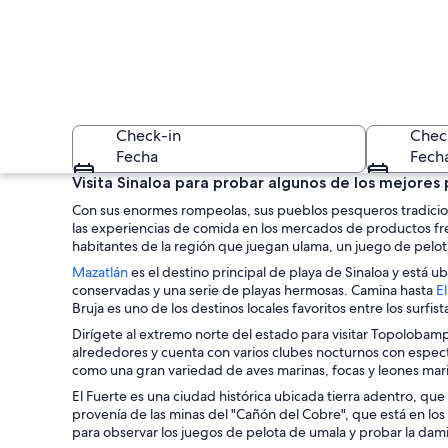
Check-in
Chec
Fecha
Fech
Visita Sinaloa para probar algunos de los mejores 
Con sus enormes rompeolas, sus pueblos pesqueros tradiciona
las experiencias de comida en los mercados de productos fresc
habitantes de la región que juegan ulama, un juego de pelo
S
Mazatlán
es el destino principal de playa de Sinaloa y está u
e
conservadas y una serie de playas hermosas. Camina hasta
El
a
Bruja es uno de los destinos locales favoritos entre los surfist
Una plaza con banco
b
Dirígete al extremo norte del estado para visitar Topolobampo,
r
alrededores y cuenta con varios clubes nocturnos con espect
e
como una gran variedad de aves marinas, focas y leones mar
e
El Fuerte es una ciudad histórica ubicada tierra adentro, que 
n
provenía de las minas del "Cañón del Cobre", que está en lo
u
para observar los juegos de pelota de umala y probar la dami
n