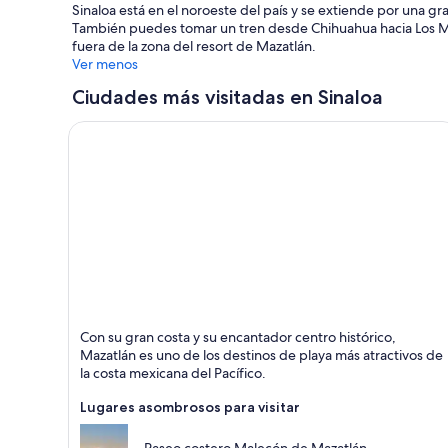
a
Sinaloa está en el noroeste del país y se extiende por una gr
n
También puedes tomar un tren desde Chihuahua hacia Los Moch
u
fuera de la zona del resort de Mazatlán.
e
Ver menos
v
a
Ciudades más visitadas en Sinaloa
v
e
n
t
a
n
a
Mazatlán
Con su gran costa y su encantador centro histórico,
Comidas, Playas y Entretenimiento
Mazatlán es uno de los destinos de playa más atractivos de
la costa mexicana del Pacífico.
Lugares asombrosos para visitar