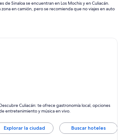
ales de Sinaloa se encuentran en Los Mochis y en Culiacán.
a zona en camión, pero se recomienda que no viajes en auto
uliacán
Descubre Culiacán: te ofrece gastronomía local, opciones
omidas, Compras y Catedrales
de entretenimiento y música en vivo.
Explorar la ciudad
Buscar hoteles