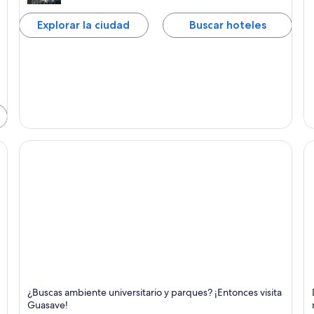
Explorar la ciudad
Buscar hoteles
Guasave
T
¿Buscas ambiente universitario y parques? ¡Entonces visita
Universidades y Parques naturales
Fe
Guasave!