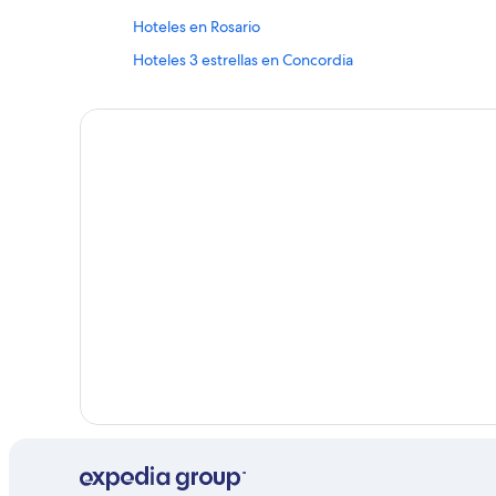
Hoteles en Rosario
Hoteles 3 estrellas en Concordia
Hoteles en Las Glorias
Hoteles 5 estrellas en Celestino Gasca
Hoteles baratos en Los Mochis