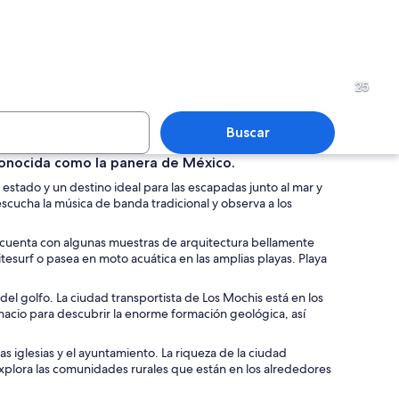
marítimo costero con palmeras, olas rompiendo contra las rocas y edificios a
Atardecer sobre el océano co
25
Buscar
, conocida como la panera de México.
stado y un destino ideal para las escapadas junto al mar y
 con gente tomando el sol y nadando, sombrillas coloridas y edificios al fond
Un paisaje costero con una f
escucha la música de banda tradicional y observa a los
aún cuenta con algunas muestras de arquitectura bellamente
tesurf o pasea en moto acuática en las amplias playas. Playa
del golfo. La ciudad transportista de Los Mochis está en los
nacio para descubrir la enorme formación geológica, así
as iglesias y el ayuntamiento. La riqueza de la ciudad
Explora las comunidades rurales que están en los alrededores