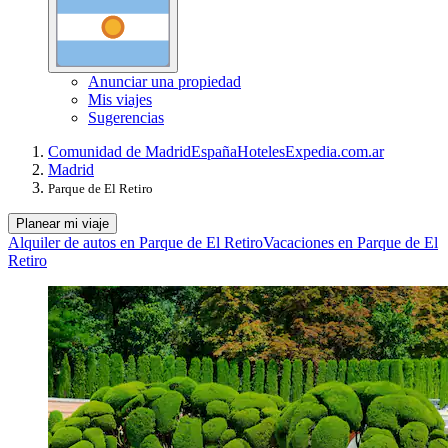
Anunciar una propiedad
Mis viajes
Sugerencias
Comunidad de Madrid
España
Hoteles
Expedia.com.ar
Madrid
Parque de El Retiro
Planear mi viaje
Alquiler de autos en Parque de El Retiro
Vacaciones en Parque de El
Retiro