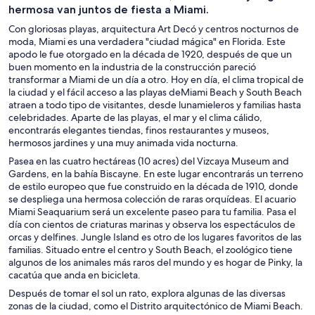
hermosa van juntos de fiesta a Miami.
Con gloriosas playas, arquitectura Art Decó y centros nocturnos de
moda, Miami es una verdadera "ciudad mágica" en Florida. Este
apodo le fue otorgado en la década de 1920, después de que un
buen momento en la industria de la construcción pareció
transformar a Miami de un día a otro. Hoy en día, el clima tropical de
la ciudad y el fácil acceso a las playas deMiami Beach y South Beach
atraen a todo tipo de visitantes, desde lunamieleros y familias hasta
celebridades. Aparte de las playas, el mar y el clima cálido,
encontrarás elegantes tiendas, finos restaurantes y museos,
hermosos jardines y una muy animada vida nocturna.
Pasea en las cuatro hectáreas (10 acres) del Vizcaya Museum and
Gardens, en la bahía Biscayne. En este lugar encontrarás un terreno
de estilo europeo que fue construido en la década de 1910, donde
se despliega una hermosa colección de raras orquídeas. El acuario
Miami Seaquarium será un excelente paseo para tu familia. Pasa el
día con cientos de criaturas marinas y observa los espectáculos de
orcas y delfines. Jungle Island es otro de los lugares favoritos de las
familias. Situado entre el centro y South Beach, el zoológico tiene
algunos de los animales más raros del mundo y es hogar de Pinky, la
cacatúa que anda en bicicleta.
Después de tomar el sol un rato, explora algunas de las diversas
zonas de la ciudad, como el Distrito arquitectónico de Miami Beach.