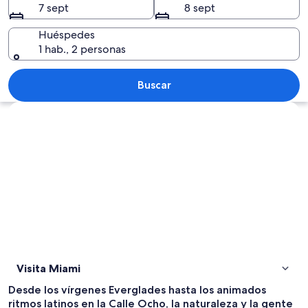
7 sept
8 sept
Huéspedes
1 hab., 2 personas
Un paisaje urbano frente al agua con r
Buscar
Ver mapa
Visita Miami
Desde los vírgenes Everglades hasta los animados
ritmos latinos en la Calle Ocho, la naturaleza y la gente