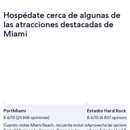
Miami
propiedades
precios
para
en
de
Hospédate cerca de algunas de
esta
Miami
propiedades
noche,
para
en
las atracciones destacadas de
8
mañana
Miami
Miami
ago
por
para
-
la
el
9
noche,
próximo
ago
9
fin
ago
de
-
semana,
10
14
ago
ago
-
16
ago
Foto tomada por Rick Tuers
Foto
de
PortMiami
Estadio Hard Rock
uso
8.6/10 (29.868 opiniones)
8.6/10 (4.837 opiniones
libre
Cuando visites Miami Beach, recuerda incluir a
Aprovecha las opciones
tomada