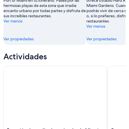
Port of Miami en tu itinerario. Pasea por las
ofrece Estadio Hard Ro
por
hermosas playas de esta zona que irradia
Miami Gardens. Cuando v
Rick
encanto urbano por todas partes y disfruta de
podrás vivir de cerca s
Tuers
sus increíbles restaurantes.
o, si lo prefieres, disfru
Ver menos
restaurantes.
Ver menos
Ver propiedades
Ver propiedades
Actividades
Excursión de un día al paraíso desde Miami: recorrido por K
Crucero no