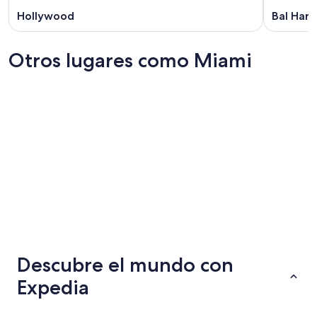
Hollywood
Bal Harb
Otros lugares como Miami
Fort Lauderdale
Austin
Fort Lauderdale
Austin
Descubre el mundo con
Expedia