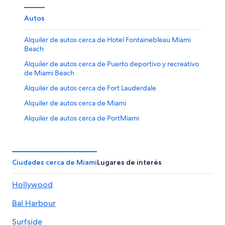
Autos
Alquiler de autos cerca de Hotel Fontainebleau Miami
Beach
Alquiler de autos cerca de Puerto deportivo y recreativo
de Miami Beach
Alquiler de autos cerca de Fort Lauderdale
Alquiler de autos cerca de Miami
Alquiler de autos cerca de PortMiami
Alquiler de autos en Miramar
Autos de alquiler en el aeropuerto de Fort Lauderdale -
Hollywood Intl.
Ciudades cerca de Miami
Lugares de interés
Alquiler de autos en Sunny Isles Beach
Hollywood
Alquiler de autos cerca de Zona comercial de Collins
Avenue
Bal Harbour
Alquiler de autos Camioneta en Miami
Surfside