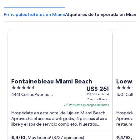
Principales hoteles en Miami
Alquileres de temporada en Miami
Fontainebleau Miami Beach
Loews Miami
Fontainebleau Miami Beach
Loews M
4.5
Del
4.5
US$ 261
South B
out
7
out
4441 Collins Avenue
1601 Collins
US$ 365 en total
Miami Beach FL
7 sept. - 8 sept.
Beach FL
of
sept
of
impuestos y cargos incluidos
5
al
5
Hospédate en este hotel de lujo en Miami Beach.
Hospédate e
8
Aprovecha el acceso a wifi gratis, 4 piscinas al aire
Aprovecha e
sept,
libre y el spa de servicio completo. Nuestros
restaurantes
el
huéspedes ...
Nuestros hu
precio
8,4
/
10
¡Muy bueno! (8737 opiniones)
9,4
/
10
¡Exce