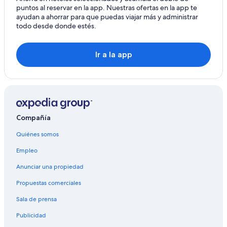
Alquiler de autos cerca de Centro de Miami
puntos al reservar en la app. Nuestras ofertas en la app te
Miami Lakes
ayudan a ahorrar para que puedas viajar más y administrar
Autos de alquiler en el aeropuerto de A. Internacional de
todo desde donde estés.
Miami
Sunny Isles Beach
Alquiler de autos Deportivo en Miami
North Miami Beach
Ir a la app
Bay Harbor Islands
Miramar
Opa-Locka
Compañía
Princeton
Quiénes somos
West Miami
Empleo
Fort Lauderdale
Anunciar una propiedad
Cutler Bay
Propuestas comerciales
Sala de prensa
Publicidad