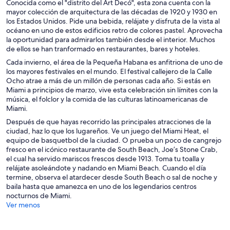
Conocida como el "distrito del Art Decó", esta zona cuenta con la
mayor colección de arquitectura de las décadas de 1920 y 1930 en
los Estados Unidos. Pide una bebida, relájate y disfruta de la vista al
océano en uno de estos edificios retro de colores pastel. Aprovecha
la oportunidad para admirarlos también desde el interior. Muchos
de ellos se han tranformado en restaurantes, bares y hoteles.
Cada invierno, el área de la Pequeña Habana es anfitriona de uno de
los mayores festivales en el mundo. El festival callejero de la Calle
Ocho atrae a más de un millón de personas cada año. Si estás en
Miami a principios de marzo, vive esta celebración sin límites con la
música, el folclor y la comida de las culturas latinoamericanas de
Miami.
Después de que hayas recorrido las principales atracciones de la
ciudad, haz lo que los lugareños. Ve un juego del Miami Heat, el
equipo de basquetbol de la ciudad. O prueba un poco de cangrejo
fresco en el icónico restaurante de South Beach, Joe’s Stone Crab,
el cual ha servido mariscos frescos desde 1913. Toma tu toalla y
relájate asoleándote y nadando en Miami Beach. Cuando el día
termine, observa el atardecer desde South Beach o sal de noche y
baila hasta que amanezca en uno de los legendarios centros
nocturnos de Miami.
Ver menos