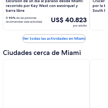
Excursión de un día al paraíso desde Miami:
Crucero 
recorrido por Key West con esnórquel y
por la b
barra libre
South B
US$ 40.823
El
90%
de las personas
recomiendan esta actividad
por adulto
Ver todas las actividades en Miami
Ciudades cerca de Miami