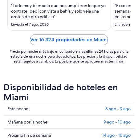
por
"Todo muy bien solo que no cumplieron lo que yo
"Excelente 
noche
contrate, pedí con vista a bahía y solo veía una
semana que
es
azotea de otro edificio"
en los no hic
de
Enviada el 7 ago. 2026
Enviada el 4 
US$ 261
Ver 16.324 propiedades en Miami
Precio por noche más bajo encontrado en las últimas 24 horas para una
estadía de una noche para dos adultos. Los precios y la disponibilidad
están sujetos a cambios. Es posible que se apliquen más términos.
Disponibilidad de hoteles en
Miami
Ver
Esta noche
8 ago - 9 ago
precios
de
Ver
Mañana por la noche
9 ago - 10 ago
propiedades
precios
en
de
Ver
Próximo fin de semana
14 ago - 16 ago