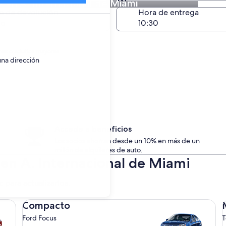
 en A. Internacional de Miami
Devolución en el mismo 
a de devolución
Hora de entrega
go
nes o adultos mayores.
una dirección
Accede a beneficios
Los socios ahorran desde un 10% en más de un
millón de alquileres de auto.
 en A. Internacional de Miami
c para actualizarlos.
Compacto Ford Focus
Me
Compacto
Ford Focus
T