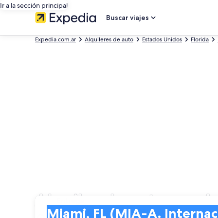
Ir a la sección principal
Buscar viajes
Expedia.com.ar
Alquileres de auto
Estados Unidos
Florida
Alquiler de autos en A
Entrega
Entrega
Miami, FL (MIA-A. Internacional de Miami)