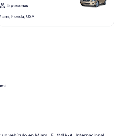
5 personas
iami, Florida, USA
ami
r un vehículo en Miami, FL (MIA-A. Internacional