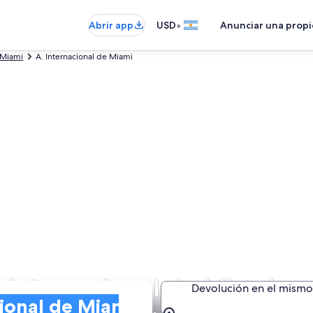
•
Abrir app
USD
Anunciar una prop
Miami
A. Internacional de Miami
. Internacional de Miami
Devolución en el mismo 