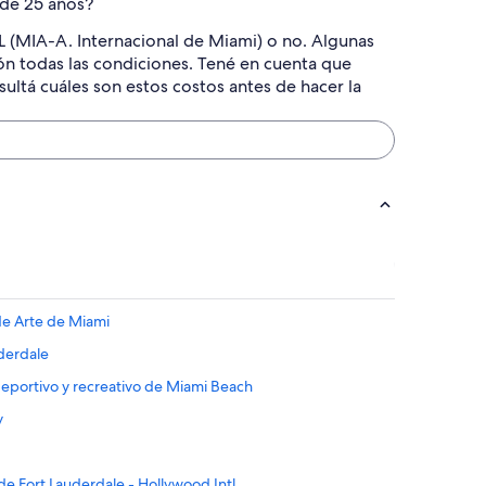
 de 25 años?
L (MIA-A. Internacional de Miami) o no. Algunas
ón todas las condiciones. Tené en cuenta que
sultá cuáles son estos costos antes de hacer la
de Arte de Miami
uderdale
deportivo y recreativo de Miami Beach
y
de Fort Lauderdale - Hollywood Intl.