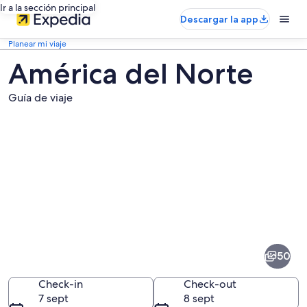
Ir a la sección principal
Descargar la app
Planear mi viaje
América del Norte
Guía de viaje
Fotos
de
América
50
del
Norte
Check-in
Check-out
7 sept
8 sept