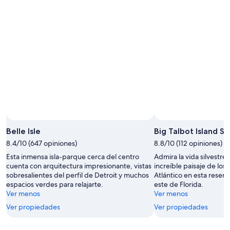
Fot
Belle Isle
Big Talbot Island St
8.4/10 (647 opiniones)
8.8/10 (112 opiniones)
Esta inmensa isla-parque cerca del centro
Admira la vida silvestre
cuenta con arquitectura impresionante, vistas
increíble paisaje de los
sobresalientes del perfil de Detroit y muchos
Atlántico en esta reserv
espacios verdes para relajarte.
este de Florida.
Ver menos
Ver menos
Ver propiedades
Ver propiedades