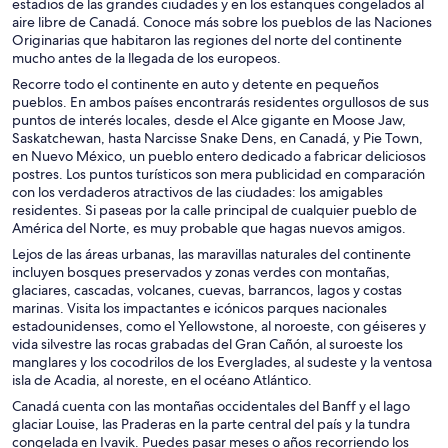
estadios de las grandes ciudades y en los estanques congelados al
Hoteles de lujo en Las Vegas
aire libre de Canadá. Conoce más sobre los pueblos de las Naciones
Hoteles en la playa en Las Vegas
Originarias que habitaron las regiones del norte del continente
mucho antes de la llegada de los europeos.
Hoteles para familias en Las Vegas
Recorre todo el continente en auto y detente en pequeños
Hoteles que aceptan mascotas en Las Vegas
pueblos. En ambos países encontrarás residentes orgullosos de sus
puntos de interés locales, desde el Alce gigante en Moose Jaw,
Hoteles baratos en Las Vegas
Saskatchewan, hasta Narcisse Snake Dens, en Canadá, y Pie Town,
en Nuevo México, un pueblo entero dedicado a fabricar deliciosos
Hoteles de aventura y deportes en Las Vegas
postres. Los puntos turísticos son mera publicidad en comparación
Hoteles ecológicos en Las Vegas
con los verdaderos atractivos de las ciudades: los amigables
residentes. Si paseas por la calle principal de cualquier pueblo de
Hoteles gay friendly en Las Vegas
América del Norte, es muy probable que hagas nuevos amigos.
Hoteles en Las Vegas
Lejos de las áreas urbanas, las maravillas naturales del continente
incluyen bosques preservados y zonas verdes con montañas,
Hoteles en Miami
glaciares, cascadas, volcanes, cuevas, barrancos, lagos y costas
marinas. Visita los impactantes e icónicos parques nacionales
Hoteles en Myrtle Beach
estadounidenses, como el Yellowstone, al noroeste, con géiseres y
Hoteles en Nashville
vida silvestre las rocas grabadas del Gran Cañón, al suroeste los
manglares y los cocodrilos de los Everglades, al sudeste y la ventosa
Hoteles en San Diego
isla de Acadia, al noreste, en el océano Atlántico.
Canadá cuenta con las montañas occidentales del Banff y el lago
glaciar Louise, las Praderas en la parte central del país y la tundra
congelada en Ivavik. Puedes pasar meses o años recorriendo los