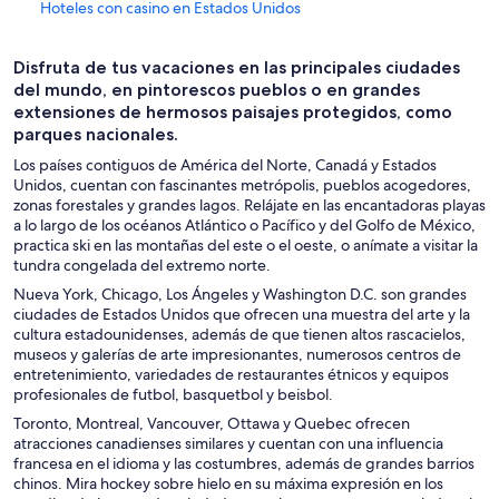
Hoteles con casino en Estados Unidos
Hoteles de golf en Estados Unidos
Disfruta de tus vacaciones en las principales ciudades
Hoteles con spa en Estados Unidos
del mundo, en pintorescos pueblos o en grandes
Hoteles para ir de shopping en Estados Unidos
extensiones de hermosos paisajes protegidos, como
parques nacionales.
Hoteles todo incluido en Estados Unidos
Los países contiguos de América del Norte, Canadá y Estados
Hoteles con wifi en Estados Unidos
Unidos, cuentan con fascinantes metrópolis, pueblos acogedores,
zonas forestales y grandes lagos. Relájate en las encantadoras playas
Hoteles de ski en Estados Unidos
a lo largo de los océanos Atlántico o Pacífico y del Golfo de México,
Hoteles de lujo en Estados Unidos
practica ski en las montañas del este o el oeste, o anímate a visitar la
tundra congelada del extremo norte.
Hoteles de negocios en Estados Unidos
Nueva York, Chicago, Los Ángeles y Washington D.C. son grandes
Hoteles en la playa en Estados Unidos
ciudades de Estados Unidos que ofrecen una muestra del arte y la
cultura estadounidenses, además de que tienen altos rascacielos,
Hoteles con concierge en Las Vegas
museos y galerías de arte impresionantes, numerosos centros de
entretenimiento, variedades de restaurantes étnicos y equipos
Hoteles con casino en Las Vegas
profesionales de futbol, basquetbol y beisbol.
Hoteles de golf en Las Vegas
Toronto, Montreal, Vancouver, Ottawa y Quebec ofrecen
Hoteles todo incluido en Las Vegas
atracciones canadienses similares y cuentan con una influencia
francesa en el idioma y las costumbres, además de grandes barrios
Hoteles con wifi en Las Vegas
chinos. Mira hockey sobre hielo en su máxima expresión en los