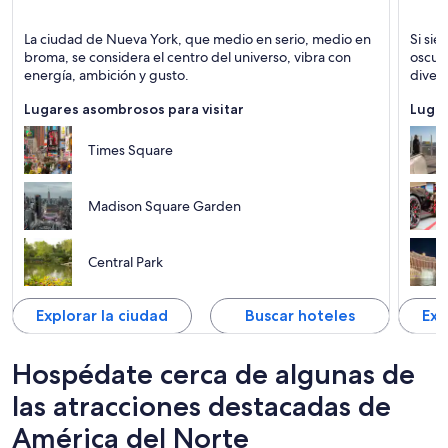
Nueva York
Las Ve
La ciudad de Nueva York, que medio en serio, medio en
Si sie
Entretenimiento, Teatros y Museos
Comida
broma, se considera el centro del universo, vibra con
oscuro
energía, ambición y gusto.
divers
desier
Lugares asombrosos para visitar
Lugar
por la
noctur
Times Square
Madison Square Garden
Central Park
Explorar la ciudad
Buscar hoteles
Exp
Hospédate cerca de algunas de
las atracciones destacadas de
América del Norte