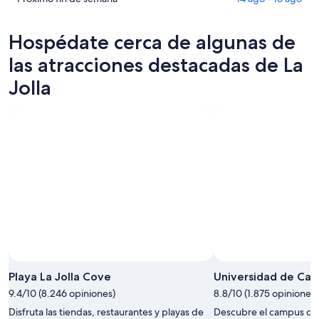
para
La
propiedades
precios
esta
Jolla
en
de
Hospédate cerca de algunas de
noche,
para
La
propiedades
6
mañana
Jolla
en
las atracciones destacadas de La
ago
por
para
La
Jolla
-
la
este
Jolla
7
noche,
fin
para
ago
7
de
el
ago
semana,
próximo
-
7
fin
8
ago
de
ago
-
semana,
9
14
ago
ago
-
16
ago
Playa La Jolla Cove
Universidad de Cali
9.4/10 (8.246 opiniones)
8.8/10 (1.875 opiniones)
Disfruta las tiendas, restaurantes y playas de
Descubre el campus de