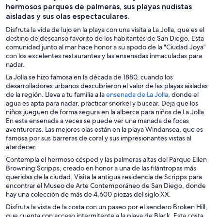
hermosos parques de palmeras, sus playas nudistas
aisladas y sus olas espectaculares.
Disfruta la vida de lujo en la playa con una visita a La Jolla, que es el
destino de descanso favorito de los habitantes de San Diego. Esta
comunidad junto al mar hace honor a su apodo de la "Ciudad Joya"
con los excelentes restaurantes y las ensenadas inmaculadas para
nadar.
La Jolla se hizo famosa en la década de 1880, cuando los
desarrolladores urbanos descubrieron el valor de las playas aisladas
S
de la región. Lleva a tu familia a la
ensenada de La Jolla
, donde el
e
agua es apta para nadar, practicar snorkel y bucear. Deja que los
a
niños jueguen de forma segura en la alberca para niños de La Jolla.
b
En esta ensenada a veces se puede ver una manada de focas
r
aventureras. Las mejores olas están en la playa Windansea, que es
e
famosa por sus barreras de coral y sus impresionantes vistas al
e
atardecer.
n
Contempla el hermoso césped y las palmeras altas del Parque Ellen
u
Browning Scripps, creado en honor a una de las filántropas más
n
queridas de la ciudad. Visita la antigua residencia de Scripps para
a
encontrar el Museo de Arte Contemporáneo de San Diego, donde
n
hay una colección de más de 4,600 piezas del siglo XX.
u
Disfruta la vista de la costa con un paseo por el sendero Broken Hill,
e
que cuenta con acceso intermitente a la playa de Black. Esta costa
v