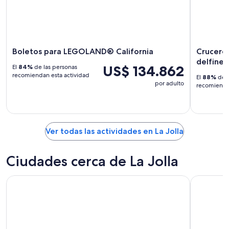
Boletos para LEGOLAND® California
Crucero 
delfines
US$ 134.862
El
84%
de las personas
recomiendan esta actividad
El
88%
de l
por adulto
recomiendan
Ver todas las actividades en La Jolla
Ciudades cerca de La Jolla