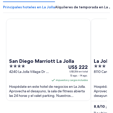
Principales hoteles en La Jolla
Alquileres de temporada en La Jo
San Diego Marriott La Jolla
La Jolla Sho
San Diego Marriott La Jolla
La Jolla
4
Del
3
US$ 222
out
13
out
4240 La Jolla Village Dr La
8110 Camino
US$ 256 en total
Jolla CA
13 ago. - 14 ago.
Jolla CA
of
ago
of
impuestos y cargos incluidos
5
al
5
Hospédate en este hotel de negocios en La Jolla.
Hospédate en
14
Aprovecha el desayuno, la sala de fitness abierta
Aprovecha la
ago,
las 24 horas y el valet parking. Nuestros
desayuno y 
el
huéspedes destacan ...
destacan la p
precio
8,8
/
10
¡Exce
por
"La ubicació