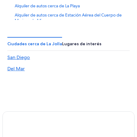
Alquiler de autos cerca de La Playa
Alquiler de autos cerca de Estación Aérea del Cuerpo de
Marinos de Miramar
Alquiler de autos en Alpine
Alquiler de autos cerca de Zoológico San Diego Zoo
Ciudades cerca de La Jolla
Lugares de interés
Safari Park
Alquiler de autos cerca de Casino San Clemente
San Diego
Del Mar