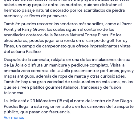
aislada es muy popular entre los nudistas, quienes disfrutan el
a
hermoso paisaje natural decorado por los acantilados de piedra
v
arenisca y las flores de primavera.
e
n
También puedes recorrer los senderos más sencillos, como el Razor
t
Point y el Parry Grove, los cuales siguen el contorno de los
a
acantilados costeros de la Reserva Natural Torrey Pines. En los
n
alrededores, puedes jugar una ronda en el campo de golf Torrey
a
Pines, un campo de campeonato que ofrece impresionantes vistas
del océano Pacífico.
Después de la caminata, relájate en una de las instalaciones de spa
de La Jolla o disfruta un manicure y pedicure completo. Visita la
animada zona comercial de La Jolla para encontrar perfumes, joyas y
mapas antiguos, además de ropa de marca y otras curiosidades.
También hay una gran variedad de restaurantes en esta zona, en los
que se sirven platillos gourmet italianos, franceses y de fusión
tailandesa.
La Jolla está a 23 kilómetros (15 mi) al norte del centro de San Diego.
Puedes llegar a esta región en auto o en los camiones del transporte
público, que pasan con frecuencia.
Ver menos