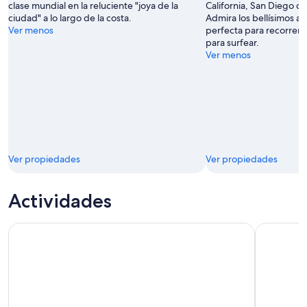
clase mundial en la reluciente "joya de la
California, San Diego cua
ciudad" a lo largo de la costa.
Admira los bellísimos a
Ver menos
perfecta para recorrer 
para surfear.
Ver menos
Ver propiedades
Ver propiedades
Actividades
Boletos para LEGOLAND® California
Crucero de