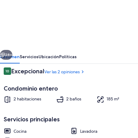
fotos
de
Loki’s
Loft
and
Cellar
erior
Siguiente
28+
Resumen
Servicios
Ubicación
Políticas
Opiniones
Excepcional
10
Ver las 2 opiniones
10 de 10
Condominio entero
2 habitaciones
2 baños
185 m²
Servicios principales
Detalle exterior
Cocina
Lavadora