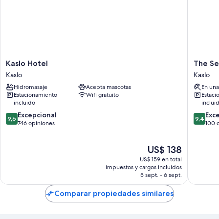
Kaslo
The
Kaslo Hotel
The Se
Hotel
Sentinel
Kaslo
Kaslo
Kaslo
Kaslo
Hidromasaje
Acepta mascotas
En una
Estacionamiento
Wifi gratuito
Estaci
incluido
inclui
9.6
9.4
Excepcional
Exc
9,6
9,4
de
de
746 opiniones
100 
10,
10,
Excepcional,
Excepcio
El
US$ 138
746
100
precio
opiniones
opinion
US$ 159 en total
actual
impuestos y cargos incluidos
es
5 sept. - 6 sept.
de
US$ 138
Comparar propiedades similares