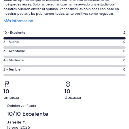
huéspedes reales. Solo las personas que han reservado una estadía con
nosotros pueden enviar su opinión. Verificamos las opiniones con base en
nuestras pautas y las publicamos todas, tanto positivas como negativas.
Se
Más información
abre
en
Evaluación:
10 - Excelente
2
una
10
nueva
Evaluación:
8 - Bueno
0
-
ventana
8
Excelente.
Evaluación:
6 - Aceptable
0
-
2
6
Bueno.
Evaluación:
4 - Mediocre
0
de
-
0
4
2
Aceptable.
Evaluación:
2 - Terrible
0
de
-
opiniones
0
2
2
Mediocre.
de
-
opiniones
0
2
Terrible.
de
10
10
opiniones
0
2
Limpieza
Ubicación
de
Opiniones
opiniones
2
Opinión verificada
opiniones
10/10 Excelente
Janelle Y.
13 ene. 2026