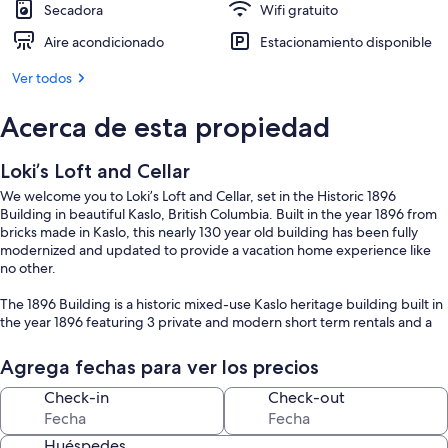
Secadora
Wifi gratuito
Aire acondicionado
Estacionamiento disponible
Ver todos
Acerca de esta propiedad
Loki’s Loft and Cellar
We welcome you to Loki’s Loft and Cellar, set in the Historic 1896
Building in beautiful Kaslo, British Columbia. Built in the year 1896 from
bricks made in Kaslo, this nearly 130 year old building has been fully
modernized and updated to provide a vacation home experience like
no other.
The 1896 Building is a historic mixed-use Kaslo heritage building built in
the year 1896 featuring 3 private and modern short term rentals and a
coffee/ice cream shop .
Agrega fechas para ver los precios
Loki’s Loft and Cellar is a completely unique space and is the premier
place to stay in Kaslo. Entering from Front St, the street level features a
Check-in
Check-out
half bath and leads down to the epic cellar. The 600 sq ft cellar has a
large couch, TV, card table and chairs and heated floors. As you walk
Huéspedes