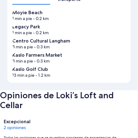
Moyie Beach
1 min a pie
- 0.2 km
Legacy Park
1 min a pie
- 0.2 km
Centro Cultural Langham
3 min a pie
- 0.3 km
Kaslo Farmers Market
3 min a pie
- 0.3 km
Kaslo Golf Club
13 min a pie
- 1.2 km
Opiniones de Loki’s Loft and
Cellar
Opiniones
Excepcional
2 opiniones
Todas las opiniones que se muestran provienen de experiencias de