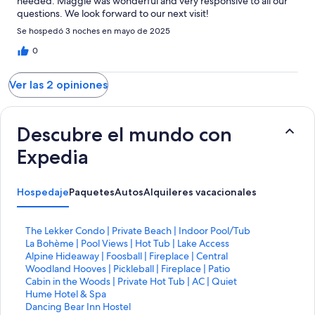
needed. Maggie was wonderful and very responsive to all our
questions. We look forward to our next visit!
Se hospedó 3 noches en mayo de 2025
0
Ver las 2 opiniones
Descubre el mundo con
Expedia
Hospedaje
Paquetes
Autos
Alquileres vacacionales
E
The Lekker Condo | Private Beach | Indoor Pool/Tub
n
E
La Bohème | Pool Views | Hot Tub | Lake Access
l
n
E
Alpine Hideaway | Foosball | Fireplace | Central
a
l
n
E
Woodland Hooves | Pickleball | Fireplace | Patio
c
a
l
n
E
Cabin in the Woods | Private Hot Tub | AC | Quiet
e
c
a
l
n
E
Hume Hotel & Spa
p
e
c
a
l
n
E
Dancing Bear Inn Hostel