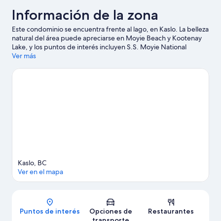
Información de la zona
Este condominio se encuentra frente al lago, en Kaslo. La belleza
natural del área puede apreciarse en Moyie Beach y Kootenay
Lake, y los puntos de interés incluyen S.S. Moyie National
Historic Site y Centro Cultural Langham.
Ver más
Visitar nuestra guía de
viaje de Kaslo
Ver más condominios en alquiler en Kaslo
Kaslo, BC
Ver en el mapa
Mapa
Puntos de interés
Opciones de
Restaurantes
transporte