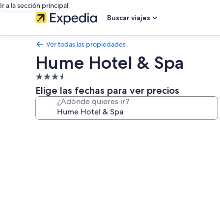
Ir a la sección principal
Buscar viajes
Ver todas las propiedades
Hume Hotel & Spa
Propiedad
de
Elige las fechas para ver precios
3.5
¿Adónde quieres ir?
estrellas
Galería
de
fotos
de
Hume
Hotel
&