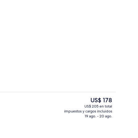
Vista desde la habitación
El
US$ 178
precio
US$ 205 en total
actual
impuestos y cargos incluidos
cortinas blackout y tabla de planchar con plancha
Escritorio, cortinas blackout y tabla 
es
19 ago. - 20 ago.
de
US$ 178