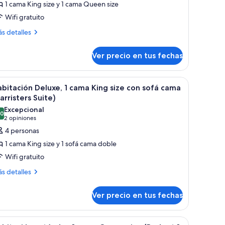
1 cama King size y 1 cama Queen size
abitación
Wifi gratuito
eluxe,
ás
arias
s detalles
talles
amas
bre
The
Ver precio en tus fechas
bitación
898)
luxe,
rias
a de noche que tiene un teléfono y un control remoto.
de, dos lámparas de noche, un escritorio con teléfono, una silla y un sofá c
er
Una habitación de hotel con una cama, dos sil
6
mas
bitación Deluxe, 1 cama King size con sofá cama
odas
he
arristers Suite)
98)
s
Excepcional
,0
otos
10,0 de 10
(2
2 opiniones
e
opiniones)
4 personas
abitación
1 cama King size y 1 sofá cama doble
eluxe,
Wifi gratuito
ás
s detalles
ama
talles
ing
bre
Ver precio en tus fechas
ize
bitación
luxe,
on
ofá
scritorio, una silla, un televisor y un ventanal con cortinas.
er
Una cama bien hecha con una colcha estampad