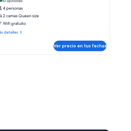
otos
(10
10 opiniones
om)
e
opiniones)
4 personas
abitación
2 camas Queen size
eluxe,
Wifi gratuito
ás
s detalles
amas
talles
ueen
bre
Ver precio en tus fechas
ize
bitación
luxe,
Deluxe
wo
mas
ueen
ueen
lit)
ze
eluxe
wo
ueen
it)