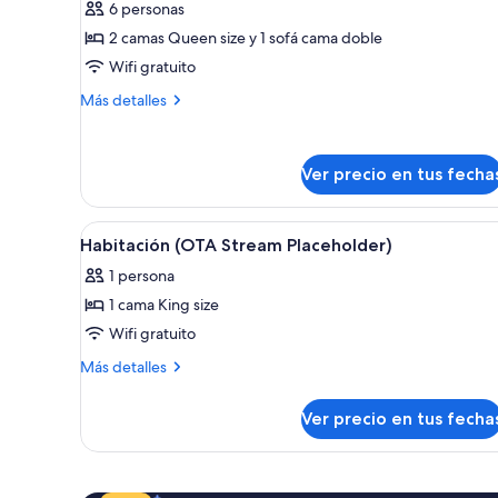
fotos
opiniones)
6 personas
Suite)
de
2 camas Queen size y 1 sofá cama doble
Habitación
Wifi gratuito
Deluxe,
Más
Varias
Más detalles
detalles
camas
sobre
(Rapunzel
Habitación
Ver precio en tus fecha
Room)
Deluxe,
Varias
camas
Ver
Habitación de hotel con una ca
(Rapunzel
4
Habitación (OTA Stream Placeholder)
todas
Room)
1 persona
las
1 cama King size
fotos
de
Wifi gratuito
Habitación
Más
Más detalles
(OTA
detalles
sobre
Stream
Ver precio en tus fecha
Habitación
Placeholder)
(OTA
Stream
Placeholder)