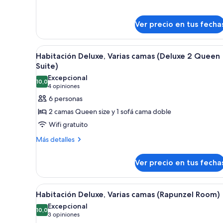
cama
sobre
King
Habitación
Ver precio en tus fecha
size
Deluxe,
1
(Minnies
cama
Room)
Ver
Una habitación de hotel con un
King
7
Habitación Deluxe, Varias camas (Deluxe 2 Queen
todas
size
Suite)
(Minnies
las
Excepcional
Room)
10,0
fotos
10,0 de 10
(4
4 opiniones
de
opiniones)
6 personas
Habitación
2 camas Queen size y 1 sofá cama doble
Deluxe,
Wifi gratuito
Varias
Más
Más detalles
camas
detalles
(Deluxe
sobre
Ver precio en tus fecha
2
Habitación
Deluxe,
Queen
Varias
Suite)
Ver
Habitación de hotel con dos ca
6
camas
Habitación Deluxe, Varias camas (Rapunzel Room)
todas
(Deluxe
Excepcional
2
las
10,0
10,0 de 10
(3
3 opiniones
Queen