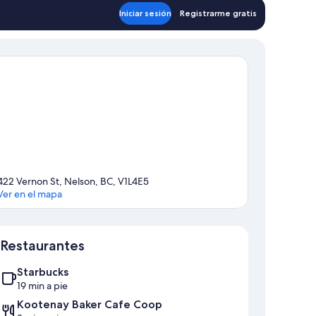
Iniciar sesión
Registrarme gratis
422 Vernon St, Nelson, BC, V1L4E5
Ver en el mapa
Mapa
Restaurantes
Starbucks
19 min a pie
Kootenay Baker Cafe Coop