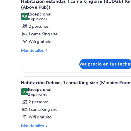
8
Habitación estándar, 1 cama King size (BUDGET Ki
todas
size
(Above Pub))
(Deluxe
las
Excepcional
King)
9,8
fotos
9,8 de 10
(8
8 opiniones
de
opiniones)
2 personas
Habitación
1 cama King size
estándar,
Wifi gratuito
1
Más
Más detalles
cama
detalles
King
sobre
Ver precio en tus fecha
size
Habitación
estándar,
(BUDGET
1
King
Ver
Habitación de hotel con una c
6
cama
Habitación Deluxe, 1 cama King size (Minnies Roo
(Above
todas
King
Excepcional
Pub))
size
las
10,0
10,0 de 10
(2
2 opiniones
(BUDGET
fotos
opiniones)
2 personas
King
de
(Above
1 cama King size
Habitación
Pub))
Wifi gratuito
Deluxe,
Más
1
Más detalles
detalles