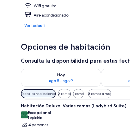
Wifi gratuito
Se sirven alm
Aire acondicionado
Ver todos
Opciones de habitación
Consulta la disponibilidad para estas fec
Consulta la disponibilidad para hoy ago 8 - ago 9
Consulta la d
Hoy
ago 8 - ago 9
Filtros
Todas las habitaciones
2 camas
1 cama
3 camas o más
disponibles
Ver
Una habitación de hotel con un
para
8
Habitación Deluxe, Varias camas (Ladybird Suite)
todas
las
Excepcional
las
10,0
habitaciones
10,0 de 10
(1
1 opinión
fotos
opinión)
4 personas
de