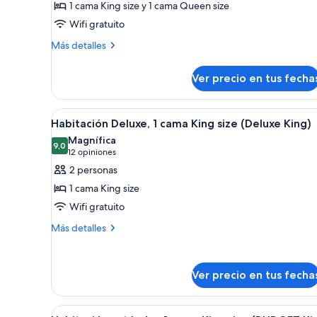
1 cama King size y 1 cama Queen size
Habitación
Wifi gratuito
Deluxe,
Más
Varias
Más detalles
detalles
camas
sobre
(Ladybird
Ver precio en tus fecha
Habitación
Suite)
Deluxe,
Varias
Ver
Una cama bien hecha con sában
5
camas
Habitación Deluxe, 1 cama King size (Deluxe King)
todas
(Ladybird
Magnífica
Suite)
las
9,0
9,0 de 10
(12
12 opiniones
fotos
opiniones)
2 personas
de
1 cama King size
Habitación
Wifi gratuito
Deluxe,
Más
1
Más detalles
detalles
cama
sobre
King
Habitación
Ver precio en tus fecha
size
Deluxe,
1
(Deluxe
cama
King)
Ver
Habitación de hotel con una ca
King