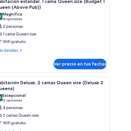
7
ma
bitación estándar, 1 cama Queen size (Budget 1
ama
odas
ng
ueen (Above Pub))
Barristers
ze
s
Magnífica
n
2
uite)
otos
9,2 de 10
(14
14 opiniones
fá
e
opiniones)
2 personas
ma
abitación
arristers
1 cama Queen size
ite)
stándar,
Wifi gratuito
ás
s detalles
ama
talles
ueen
bre
Ver precio en tus fechas
ize
bitación
tándar,
Budget
 pared.
paras de noche, escritorio con una computadora portátil, una silla y un apar
er
Habitación de hotel con dos camas, un escritor
9
ma
bitación Deluxe, 2 camas Queen size (Deluxe 2
ueen
odas
ueen
ueens)
Above
ze
s
Excepcional
udget
8
ub))
otos
9,8 de 10
(12
12 opiniones
e
opiniones)
4 personas
ueen
abitación
bove
2 camas Queen size
b))
eluxe,
Wifi gratuito