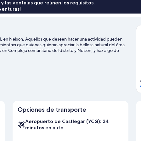
 y las ventajas que reúnen los requisitos.
venturas!
d, en Nelson. Aquellos que deseen hacer una actividad pueden
 mientras que quienes quieran apreciar la belleza natural del área
o en Complejo comunitario del distrito y Nelson, y haz algo de
es imperdibles del lugar. Diviértete en las montañas con pistas
s actividades al aire libre, como patinaje sobre hielo y paseos con
n
Opciones de transporte
Aeropuerto de Castlegar (YCG): 34
minutos en auto