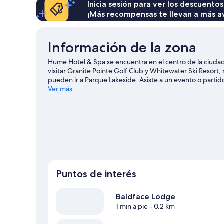
Inicia sesión para ver los descuentos
¡Más recompensas te llevan a más a
Información de la zona
Hume Hotel & Spa se encuentra en el centro de la ciuda
visitar Granite Pointe Golf Club y Whitewater Ski Resort,
pueden ir a Parque Lakeside. Asiste a un evento o partid
tiempo para conocer Baldface Lodge, una de las atraccion
Ver más
de ski cross-country y pistas de ski alpino, o prueba otra
raquetas de nieve.
Visitar nuestra guía de viaje de Nelso
Puntos de interés
Baldface Lodge
1 min a pie
- 0.2 km