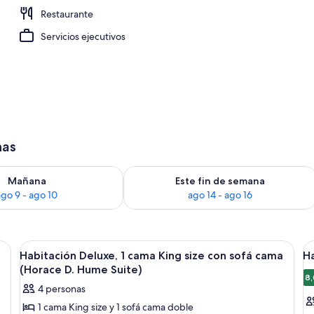
Restaurante
uerzos y cenas
Servicios ejecutivos
has
isponibilidad para mañana ago 9 - ago 10
Consulta la disponibilidad para este 
Mañana
Este fin de semana
ago 9 - ago 10
ago 14 - ago 16
a cama grande, un sofá, un escritorio y un baño visible a través de una puer
Ver
Una sala de estar con chimenea, dos s
V
7
Habitación Deluxe, 1 cama King size con sofá cama
Ha
todas
t
(Horace D. Hume Suite)
las
la
8,
4 personas
fotos
f
1 cama King size y 1 sofá cama doble
de
d