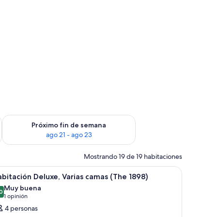
fin de semana ago 14 - ago 16
Consulta la disponibilidad para el próximo fin de semana ago
Próximo fin de semana
ago 21 - ago 23
Mostrando 19 de 19 habitaciones
ta abierta.
ofás, una mesa de centro y una alfombra.
er
Una habitación de hotel con una cama grande
5
bitación Deluxe, Varias camas (The 1898)
odas
Muy buena
s
0
8,0 de 10
(1
1 opinión
otos
opinión)
4 personas
e