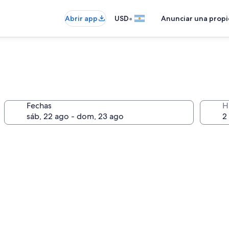
•
Abrir app
USD
Anunciar una prop
Fechas
H