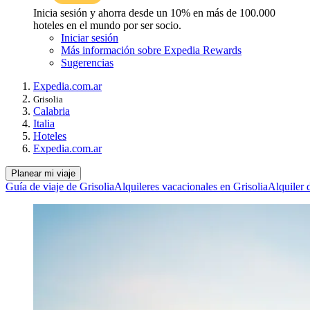
Inicia sesión y ahorra desde un 10% en más de 100.000
hoteles en el mundo por ser socio.
Iniciar sesión
Más información sobre Expedia Rewards
Sugerencias
Expedia.com.ar
Grisolia
Calabria
Italia
Hoteles
Expedia.com.ar
Planear mi viaje
Guía de viaje de Grisolia
Alquileres vacacionales en Grisolia
Alquiler 