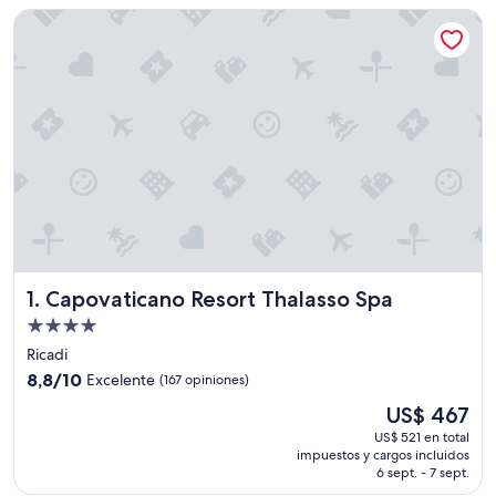
Capovaticano Resort Thalasso Spa
Capovaticano Resort Thalasso Spa
1. Capovaticano Resort Thalasso Spa
Propiedad
de
Ricadi
4.0
8.8
8,8/10
Excelente
(167 opiniones)
estrellas
de
El
US$ 467
10,
precio
Excelente,
US$ 521 en total
actual
impuestos y cargos incluidos
(167
es
6 sept. - 7 sept.
opiniones)
de