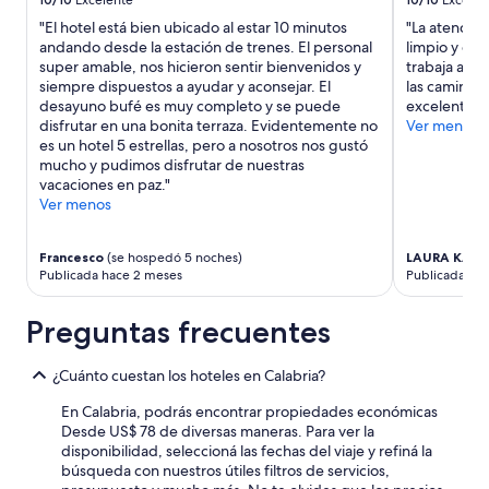
s
e
"El hotel está bien ubicado al estar 10 minutos
"La atención 
t
g
andando desde la estación de trenes. El personal
limpio y ord
h
a
super amable, nos hicieron sentir bienvenidos y
trabaja ahí 
e
r
siempre dispuestos a ayudar y aconsejar. El
las caminata
h
.
desayuno bufé es muy completo y se puede
excelente si
o
"
disfrutar en una bonita terraza. Evidentemente no
Ver menos
t
es un hotel 5 estrellas, pero a nosotros nos gustó
e
mucho y pudimos disfrutar de nuestras
l
vacaciones en paz."
s
Ver menos
f
a
u
Francesco
(se hospedó 5 noches)
LAURA KARI
l
Publicada hace 2 meses
Publicada ha
t
.
Preguntas frecuentes
.
.
.
¿Cuánto cuestan los hoteles en Calabria?
En Calabria, podrás encontrar propiedades económicas
Desde US$ 78 de diversas maneras. Para ver la
disponibilidad, seleccioná las fechas del viaje y refiná la
búsqueda con nuestros útiles filtros de servicios,