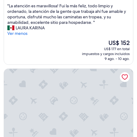
estrellas
n
de
o
a
"
"La atención es maravillosa! Fui la más feliz, todo limpio y
s
10,
u
l
L
ordenado, la atención de la gente que trabaja ahí fue amable y
t
Magnífico,
t
q
a
oportuna, disfruté mucho las caminatas en tropea, y su
e
(192
c
u
a
amabilidad, excelente sitio para hospedarse. "
a
opiniones)
h
e
t
LAURA KARINA
d
i
t
e
Ver menos
w
l
e
n
h
d
a
El
US$ 152
c
e
r
y
precio
US$ 177 en total
i
n
e
u
actual
impuestos y cargos incluidos
ó
w
n
d
es
9 ago. - 10 ago.
n
e
t
e
de
e
a
h
c
US$ 152
Hotel Guglielmo
s
r
i
o
m
r
s
n
a
i
w
t
r
v
a
u
a
e
s
s
v
d
n
m
i
w
’
a
l
e
t
l
l
f
i
e
o
o
d
t
s
u
e
a
a
n
a
s