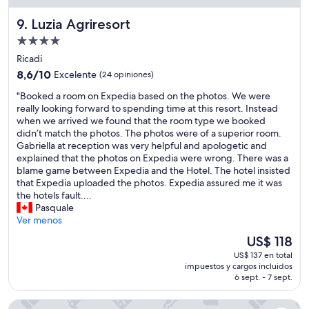
r
l
n
,
Luzia Agriresort
9. Luzia Agriresort
t
t
t
h
e
h
Propiedad
e
d
e
de
Ricadi
o
e
p
4.0
t
8.6
s
8,6/10
Excelente
(24 opiniones)
l
estrellas
h
de
c
a
"
"Booked a room on Expedia based on the photos. We were
e
10,
u
c
B
really looking forward to spending time at this resort. Instead
r
Excelente,
i
e
o
when we arrived we found that the room type we booked
g
(24
d
i
o
didn’t match the photos. The photos were of a superior room.
u
opiniones)
a
s
k
Gabriella at reception was very helpful and apologetic and
e
d
v
e
explained that the photos on Expedia were wrong. There was a
s
a
e
d
blame game between Expedia and the Hotel. The hotel insisted
t
,
r
a
that Expedia uploaded the photos. Expedia assured me it was
s
e
y
r
the hotels fault....
w
n
b
o
Pasquale
e
e
i
o
Ver menos
r
l
g
m
e
r
a
El
US$ 118
o
f
e
n
precio
US$ 137 en total
n
a
s
d
actual
impuestos y cargos incluidos
E
m
t
t
es
6 sept. - 7 sept.
x
i
a
h
de
p
l
u
e
US$ 118
Hotel Borgo di Santa Barbara
e
i