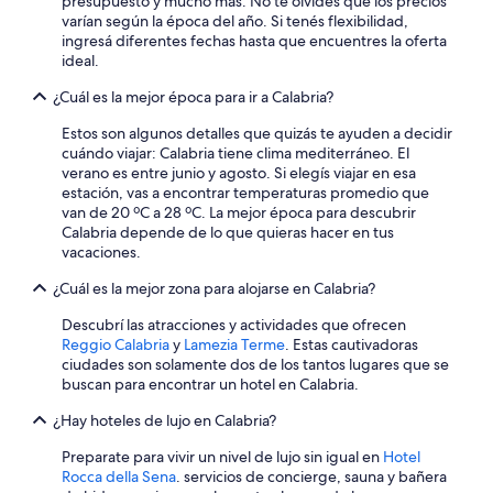
presupuesto y mucho más. No te olvides que los precios
varían según la época del año. Si tenés flexibilidad,
ingresá diferentes fechas hasta que encuentres la oferta
ideal.
¿Cuál es la mejor época para ir a Calabria?
Estos son algunos detalles que quizás te ayuden a decidir
cuándo viajar: Calabria tiene clima mediterráneo. El
verano es entre junio y agosto. Si elegís viajar en esa
estación, vas a encontrar temperaturas promedio que
van de 20 ºC a 28 ºC. La mejor época para descubrir
Calabria depende de lo que quieras hacer en tus
vacaciones.
¿Cuál es la mejor zona para alojarse en Calabria?
Descubrí las atracciones y actividades que ofrecen
Reggio Calabria
y
Lamezia Terme
. Estas cautivadoras
ciudades son solamente dos de los tantos lugares que se
buscan para encontrar un hotel en Calabria.
¿Hay hoteles de lujo en Calabria?
Preparate para vivir un nivel de lujo sin igual en
Hotel
Rocca della Sena
. servicios de concierge, sauna y bañera