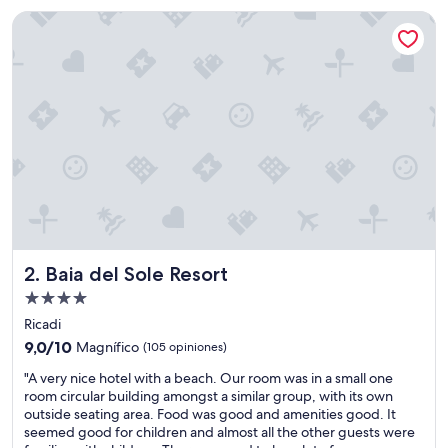
US$ 467
Baia del Sole Resort
Baia del Sole Resort
2. Baia del Sole Resort
Propiedad
de
Ricadi
4.0
9.0
9,0/10
Magnífico
(105 opiniones)
estrellas
de
"
"A very nice hotel with a beach. Our room was in a small one
10,
A
room circular building amongst a similar group, with its own
Magnífico,
v
outside seating area. Food was good and amenities good. It
(105
e
seemed good for children and almost all the other guests were
opiniones)