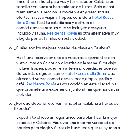
Encontrar un hotel para vos y tus chicos en Calabria es
sencillo con nuestra herramienta de filtros. Solo marcá
"Familiar" en la sección "Tipo de viaje" y descubrí las
ofertas. Si vas a viajar a Tropea, considerá
Hotel Rocca
della Sena
. Pasá tu estadía acá y disfrutá de
comodidades entre las que se incluyen desayuno
incluido y sauna.
Residenza RoMa
es otra alternativa muy
elegida por las familias en esta ciudad.
¿Cuáles son los mejores hoteles de playa en Calabria?
Hacé una reserva en uno de nuestros alojamientos con
vista al mar en Calabria y divertite en la arena. Si tu viaje
incluye Tropea, podés relajarte en propiedades que son
de las más elegidas, como
Hotel Rocca della Sena
, que
ofrecen diversas comodidades, por ejemplo, jardín y
café.
Residenza RoMa
es otra opción en esta ciudad, ya
que promete una experiencia junto al mar que nunca vas
a olvidar.
¿Por qué debería reservar mi hotel en Calabria a través de
Expedia?
Expedia te ofrece un lugar único para planificar la mejor
estadía en Calabria. Vas a ver una enorme variedad de
hoteles para elegir y filtros de búsqueda que te ayudan a