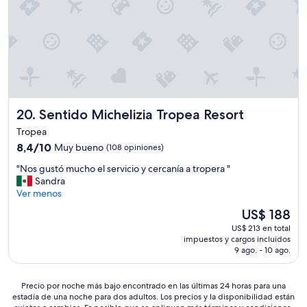
d
t
e
c
t
e
n
i
h
n
o
o
e
t
s
n
H
o
r
a
o
,
e
l
t
l
c
S
e
a
i
u
l
s
b
p
Sentido Michelizia Tropea Resort
20. Sentido Michelizia Tropea Resort
.
c
i
e
T
o
ó
Tropea
r
h
n
.
r
8.4
8,4/10
Muy bueno
(108 opiniones)
e
d
"
e
de
h
i
"
"Nos gustó mucho el servicio y cercanía a tropera "
c
10,
o
c
N
Sandra
o
Muy
t
i
o
Ver menos
m
bueno,
e
o
s
e
(108
l
El
US$ 188
n
g
n
opiniones)
i
precio
e
US$ 213 en total
u
d
n
actual
s
impuestos y cargos incluidos
s
a
s
es
d
9 ago. - 10 ago.
t
b
i
de
e
ó
l
s
US$ 188
l
m
e
t
Precio
Precio por noche más bajo encontrado en las últimas 24 horas para una
h
u
P
estadía de una noche para dos adultos. Los precios y la disponibilidad están
e
por
o
c
o