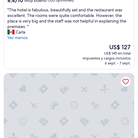
8,4/10
Muy bueno
(100 opiniones)
l
estrellas
de
a
"
"The hotel is fabulous, beautifully set and the restaurant was
10,
r
T
excellent. The rooms were quite comfortable. However, the
Muy
g
h
place is very big and the staff was not helpful in explaining the
bueno,
r
e
premises. "
(100
o
h
Carla
opiniones)
u
o
Ver menos
p
t
El
US$ 127
,
e
precio
w
US$ 145 en total
l
actual
i
impuestos y cargos incluidos
i
es
t
6 sept. - 7 sept.
s
de
h
f
US$ 127
i
Club Esse Sunbeach
a
t
b
s
u
o
l
w
o
n
u
o
s
u
,
t
b
s
e
i
a
d
u