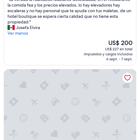
10,
r
o
L
la comida fea y los precios elevados, lo hay elevadores hay
Excelente,
e
o
a
escaleras y no hay personal que te ayude con tus maletas, de un
(90
q
d
v
hotel boutique se espera cierta calidad que no tiene esta
opiniones)
u
f
e
propiedad."
i
o
r
Josefa Elvira
t
r
d
Ver menos
e
c
a
c
El
US$ 200
h
d
o
precio
i
US$ 227 en total
l
m
actual
impuestos y cargos incluidos
l
a
f
es
6 sept. - 7 sept.
d
h
o
de
r
a
r
US$ 200
Luzia Agriresort
e
b
t
n
i
a
a
t
b
n
a
l
d
c
e
a
i
.
l
ó
H
m
n
o
o
b
w
s
a
e
t
s
v
a
t
e
l
a