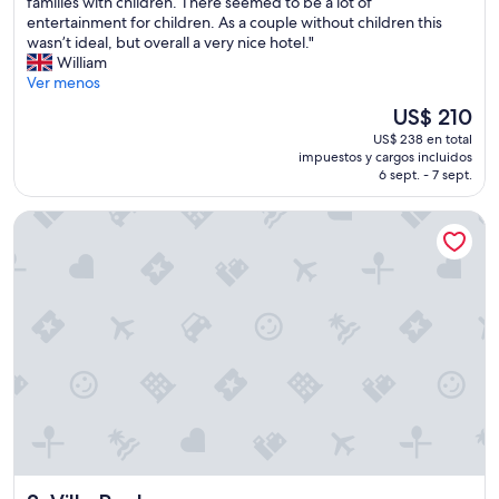
r
families with children. There seemed to be a lot of
y
entertainment for children. As a couple without children this
n
wasn’t ideal, but overall a very nice hotel."
i
William
c
Ver menos
e
El
US$ 210
h
precio
US$ 238 en total
o
actual
impuestos y cargos incluidos
t
es
6 sept. - 7 sept.
e
de
l
US$ 210
Villa Paola
w
i
t
h
a
b
e
a
c
h
.
O
u
r