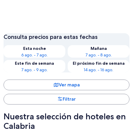
Tropea
Catanza
Consulta precios para estas fechas
Esta noche
Mañana
6 ago. - 7 ago.
7 ago. - 8 ago.
Este fin de semana
El próximo fin de semana
7 ago. - 9 ago.
14 ago. - 16 ago.
Ver mapa
Filtrar
Nuestra selección de hoteles en
Calabria