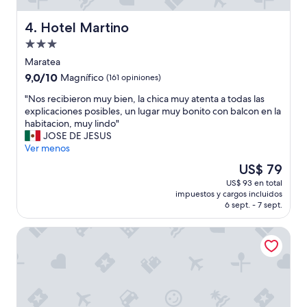
v
a
Hotel Martino
4. Hotel Martino
t
i
Propiedad
d
de
Maratea
a
3.0
v
9.0
9,0/10
Magnífico
(161 opiniones)
estrellas
v
de
"
"Nos recibieron muy bien, la chica muy atenta a todas las
e
10,
N
explicaciones posibles, un lugar muy bonito con balcon en la
r
Magnífico,
o
habitacion, muy lindo"
o
(161
s
JOSE DE JESUS
m
opiniones)
r
Ver menos
o
e
l
El
US$ 79
c
t
precio
US$ 93 en total
i
o
actual
impuestos y cargos incluidos
b
b
es
6 sept. - 7 sept.
i
e
de
e
n
US$ 79
Al Vecchio Pioppo
r
e
o
.
n
L
m
a
u
p
y
o