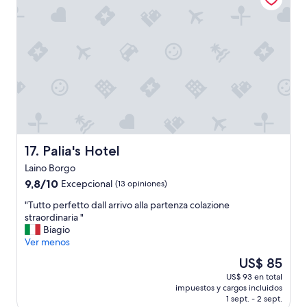
l
t
p
(
u
o
e
n
.
s
n
.
p
i
.
e
n
c
g
i
s
a
u
l
n
l
s
y
e
Palia's Hotel
17. Palia's Hotel
P
t
i
Laino Borgo
s
n
.
9.8
9,8/10
Excepcional
(13 opiniones)
o
W
de
)
"
"Tutto perfetto dall arrivo alla partenza colazione
e
10,
.
T
straordinaria "
w
Excepcional,
W
u
Biagio
e
(13
e
t
Ver menos
'
opiniones)
w
t
r
El
US$ 85
o
o
e
precio
u
US$ 93 en total
p
f
actual
l
impuestos y cargos incluidos
e
u
es
1 sept. - 2 sept.
d
r
l