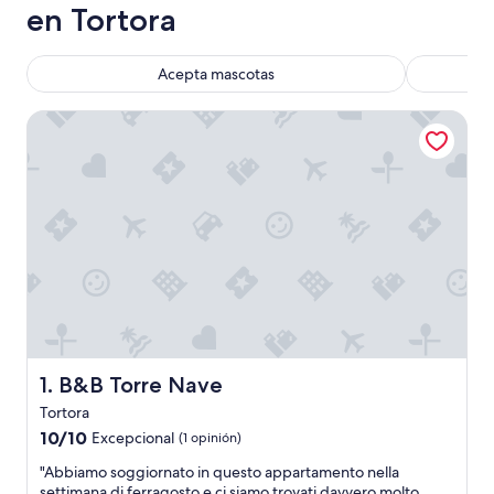
en Tortora
Acepta mascotas
B&B Torre Nave
B&B Torre Nave
1. B&B Torre Nave
Tortora
10.0
10/10
Excepcional
(1 opinión)
de
"
"Abbiamo soggiornato in questo appartamento nella
10,
A
settimana di ferragosto e ci siamo trovati davvero molto