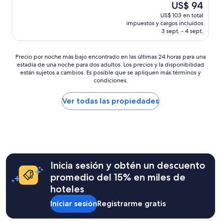
o
t
El
US$ 94
h
w
e
precio
o
US$ 103 en total
n
r
actual
impuestos y cargos incluidos
u
e
i
es
3 sept. - 4 sept.
r
r
a
de
o
,
l
US$ 94
r
a
i
Precio
Precio por noche más bajo encontrado en las últimas 24 horas para una
s
l
u
estadía de una noche para dos adultos. Los precios y la disponibilidad
por
o
o
t
están sujetos a cambios. Es posible que se apliquen más términos y
noche
f
v
condiciones.
i
más
r
e
l
bajo
o
l
i
Ver todas las propiedades
encontrado
m
y
z
en
t
m
z
las
h
a
a
últimas
e
n
t
24
p
.
i
horas
h
I
p
para
e
w
e
una
Inicia sesión y obtén un descuento
n
i
r
estadía
o
promedio del 15% en miles de
s
r
de
m
h
hoteles
i
una
e
h
f
noche
n
Iniciar sesión
Registrarme gratis
i
i
para
a
m
n
dos
l