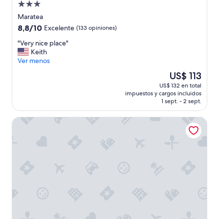
n
Propiedad
a
de
Maratea
d
3.0
i
8.8
8,8/10
Excelente
(133 opiniones)
estrellas
f
de
"
"Very nice place"
e
10,
V
Keith
r
Excelente,
e
Ver menos
r
(133
r
a
opiniones)
El
US$ 113
y
g
precio
US$ 132 en total
n
o
actual
impuestos y cargos incluidos
i
s
es
1 sept. - 2 sept.
c
t
de
e
o
US$ 113
Hotel Martino
p
e
l
c
a
i
c
s
e
i
"
a
m
o
t
r
o