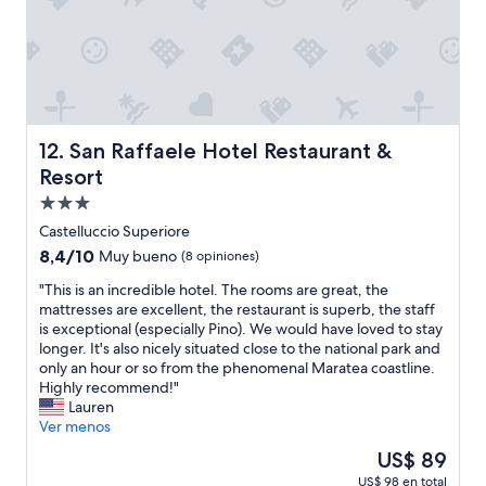
h
l
d
y
e
a
a
e
w
c
r
n
a
o
a
t
r
l
b
r
m
a
b
e
e
z
i
t
s
i
t
San Raffaele Hotel Restaurant & Resort
e
12. San Raffaele Hotel Restaurant &
t
o
a
n
Resort
w
n
n
i
e
e
d
Propiedad
d
l
è
c
a
de
Castelluccio Superiore
c
s
o
.
3.0
8.4
8,4/10
o
Muy bueno
t
o
(8 opiniones)
"
estrellas
de
m
a
k
"
"This is an incredible hotel. The rooms are great, the
10,
e
t
e
T
mattresses are excellent, the restaurant is superb, the staff
Muy
.
a
d
h
is exceptional (especially Pino). We would have loved to stay
bueno,
B
o
i
i
longer. It's also nicely situated close to the national park and
(8
y
t
t
s
only an hour or so from the phenomenal Maratea coastline.
opiniones)
a
t
f
i
Highly recommend!"
l
i
o
s
Lauren
l
m
r
a
Ver menos
t
a
u
n
h
e
s
El
US$ 89
i
e
a
!
precio
US$ 98 en total
n