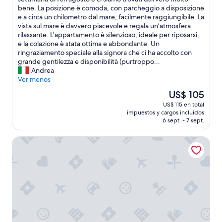
Excepcional,
b
bene. La posizione è comoda, con parcheggio a disposizione
(1
b
e a circa un chilometro dal mare, facilmente raggiungibile. La
opinión)
i
vista sul mare è davvero piacevole e regala un’atmosfera
a
rilassante. L’appartamento è silenzioso, ideale per riposarsi,
m
e la colazione è stata ottima e abbondante. Un
o
ringraziamento speciale alla signora che ci ha accolto con
s
grande gentilezza e disponibilità (purtroppo...
o
Andrea
g
Ver menos
g
El
US$ 105
i
precio
US$ 115 en total
o
actual
impuestos y cargos incluidos
r
es
6 sept. - 7 sept.
n
de
a
US$ 105
Hotel Harmony
t
o
i
n
q
u
e
s
t
o