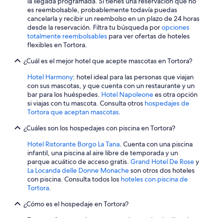
la llegada programada. Si tienes una reservación que no
n
es reembolsable, probablemente todavía puedas
r
cancelarla y recibir un reembolso en un plazo de 24 horas
a
desde la reservación. Filtra tu búsqueda por
opciones
g
totalmente reembolsables
para ver ofertas de hoteles
a
flexibles en Tortora.
z
z
¿Cuál es el mejor hotel que acepte mascotas en Tortora?
o
d
Hotel Harmony
: hotel ideal para las personas que viajan
i
con sus mascotas, y que cuenta con un restaurante y un
s
bar para los huéspedes.
Hotel Napoleone
es otra opción
p
si viajas con tu mascota. Consulta otros
hospedajes de
o
Tortora que aceptan mascotas
.
n
¿Cuáles son los hospedajes con piscina en Tortora?
i
b
Hotel Ristorante Borgo La Tana
. Cuenta con una piscina
i
infantil, una piscina al aire libre de temporada y un
l
parque acuático de acceso gratis.
Grand Hotel De Rose
y
e
La Locanda delle Donne Monache
son otros dos hoteles
e
con piscina. Consulta todos los
hoteles con piscina de
s
Tortora
.
e
m
¿Cómo es el hospedaje en Tortora?
p
r