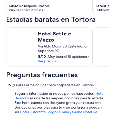
e
LUCIA
(se hospedó 1 noches)
Ronald
(se h
t
Publicada hace 3 meses
Publicada ha
t
a
Estadías baratas en Tortora
g
l
Hotel Sette e Mezzo
Albergo il Br
i
Hotel Sette e
e
Mezzo
d
i
Via Aldo Moro, 30 Castelluccio
l
Superiore PZ
b
8
/
10
¡Muy bueno! (5 opiniones)
a
Ver precios
g
n
o
Preguntas frecuentes
m
o
¿Cuál es el mejor lugar para hospedarse en Tortora?
l
t
Según la información brindada por los huéspedes,
Hotel
o
Harmony
es una de las mejores opciones para tu estadía.
c
Este hotel cuenta con desayuno gratis y un restaurante.
o
Dos opciones posibles para tu viaje por la zona pueden
m
ser
Hotel Ristorante Borgo La Tana
y
Grand Hotel De
o