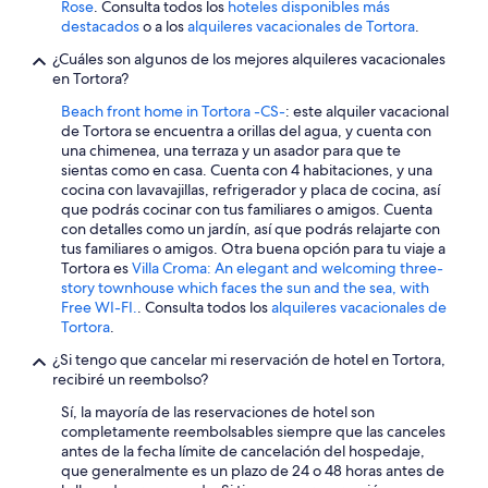
Rose
. Consulta todos los
hoteles disponibles más
d
destacados
o a los
alquileres vacacionales de Tortora
.
o
.
¿Cuáles son algunos de los mejores alquileres vacacionales
G
en Tortora?
i
a
Beach front home in Tortora -CS-
: este alquiler vacacional
n
de Tortora se encuentra a orillas del agua, y cuenta con
l
una chimenea, una terraza y un asador para que te
u
sientas como en casa. Cuenta con 4 habitaciones, y una
c
cocina con lavavajillas, refrigerador y placa de cocina, así
a
que podrás cocinar con tus familiares o amigos. Cuenta
,
con detalles como un jardín, así que podrás relajarte con
i
tus familiares o amigos. Otra buena opción para tu viaje a
l
Tortora es
Villa Croma: An elegant and welcoming three-
t
story townhouse which faces the sun and the sea, with
i
Free WI-FI.
. Consulta todos los
alquileres vacacionales de
t
Tortora
.
o
¿Si tengo que cancelar mi reservación de hotel en Tortora,
l
recibiré un reembolso?
a
r
Sí, la mayoría de las reservaciones de hotel son
e
completamente reembolsables siempre que las canceles
,
antes de la fecha límite de cancelación del hospedaje,
è
que generalmente es un plazo de 24 o 48 horas antes de
u