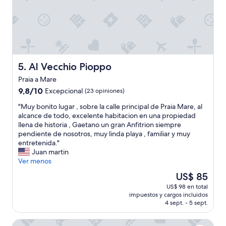
b
s
i
i
e
z
n
i
,
o
l
n
a
e
c
Al Vecchio Pioppo
5. Al Vecchio Pioppo
è
h
c
Praia a Mare
i
o
9.8
9,8/10
Excepcional
c
(23 opiniones)
m
de
a
o
"
"Muy bonito lugar , sobre la calle principal de Praia Mare, al
10,
m
d
M
alcance de todo, excelente habitacion en una propiedad
Excepcional,
u
a
u
llena de historia , Gaetano un gran Anfitrion siempre
(23
y
,
y
pendiente de nosotros, muy linda playa , familiar y muy
opiniones)
a
c
b
entretenida."
t
o
o
Juan martin
e
n
n
Ver menos
n
p
i
t
El
a
US$ 85
t
a
precio
r
US$ 98 en total
o
a
actual
c
impuestos y cargos incluidos
l
t
es
h
4 sept. - 5 sept.
u
o
de
e
g
d
US$ 85
g
Hotel Tea Praia
a