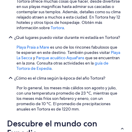
Tortora ofrece muchas cosas que hacer, desde divertirse
e
en sus playas magníficas hasta admirar sus cascadas o
g
contemplar sus templos. Además, detalles como su clima
e
relajado atraen a muchos a esta ciudad. En Tortora hay 12
n
hoteles y otros tipos de hospedaje. Obtén más
t
información sobre
Tortora
.
i
l
¿Qué lugares puedo visitar durante mi estadía en Tortora?
e
.
Playa Praia a Mare
es uno de los rincones fabulosos que
C
te esperan en este destino. También puedes visitar
Playa
o
La Secca
y
Parque acuático AquaFans
que se encuentran
n
en la zona. Consulta otras actividades en la
guía de
s
Tortora de Expedia
.
i
¿Cómo es el clima según la época del año Tortora?
g
l
Por lo general, los meses más cálidos son agosto y julio,
i
con una temperatura promedio de 23 °C, mientras que
a
los meses más fríos son febrero y enero, con un
t
promedio de 10 °C. El promedio de precipitaciones
i
anuales en Tortora es de 1220 mm.
s
s
Descubre el mundo con
i
m