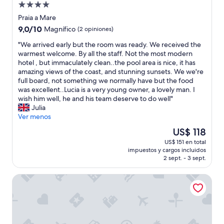
e
a
Propiedad
t
p
m
z
de
e
i
Praia a Mare
p
i
4.0
.
t
9.0
9,0/10
Magnífico
(2 opiniones)
r
o
L
a
estrellas
de
e
n
"
’
b
"We arrived early but the room was ready. We received the
10,
p
e
W
a
l
warmest welcome. By all the staff. Not the most modern
Magnífico,
e
m
e
p
e
hotel , but immaculately clean..the pool area is nice, it has
(2
n
o
a
p
h
amazing views of the coast, and stunning sunsets. We we're
opiniones)
d
l
r
a
o
full board, not something we normally have but the food
i
t
r
r
s
was excellent..Lucia is a very young owner, a lovely man. I
e
o
i
t
t
wish him well, he and his team deserve to do well"
n
b
v
a
-
Julia
t
u
e
m
w
Ver menos
e
o
d
e
e
d
n
El
US$ 118
e
n
a
e
a
precio
US$ 151 en total
a
t
s
n
.
actual
impuestos y cargos incluidos
r
o
k
o
L
es
2 sept. - 3 sept.
l
è
e
s
o
de
y
s
d
o
c
US$ 118
La Locanda delle Donne Monache
b
i
f
t
o
u
l
o
r
n
t
e
r
o
s
t
n
r
s
i
h
z
a
,
g