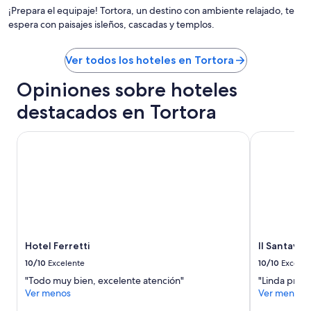
e
o
a
¡Prepara el equipaje! Tortora, un destino con ambiente relajado, te
c
d
l
espera con paisajes isleños, cascadas y templos.
o
o
i
m
w
t
m
e
à
Ver todos los hoteles en Tortora
e
l
.
n
l
L
Opiniones sobre hoteles
d
"
a
!
c
destacados en Tortora
"
a
m
Hotel Ferretti
Il Santavene
e
r
a
è
c
u
r
a
t
Hotel Ferretti
Il Santave
a
10/10
Excelente
10/10
Excelen
n
e
"Todo muy bien, excelente atención"
"Linda propi
i
Ver menos
Ver menos
d